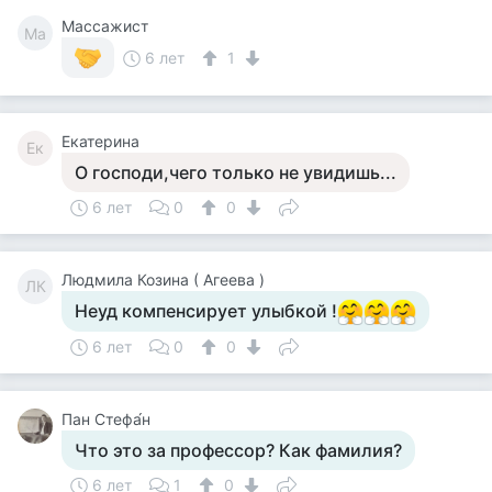
Массажист
Ма
6 лет
1
Екатерина
Ек
О господи,чего только не увидишь...
6 лет
0
0
Людмила Козина ( Агеева )
ЛК
Неуд компенсирует улыбкой !
6 лет
0
0
Пан Стефа́н
Что это за профессор? Как фамилия?
6 лет
1
0