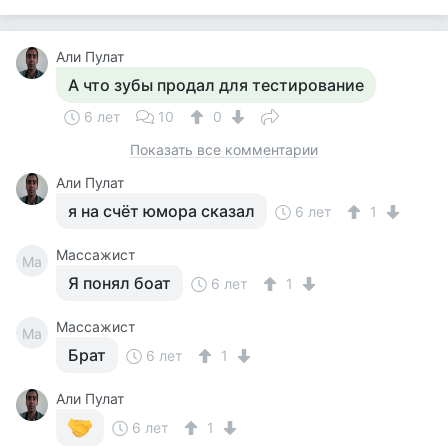
Али Пулат
А что зубы продал для тестирование
6 лет
10
0
Показать все комментарии
Али Пулат
я на счёт юмора сказал
6 лет
1
Массажист
Ма
Я понял боат
6 лет
1
Массажист
Ма
Брат
6 лет
1
Али Пулат
6 лет
1