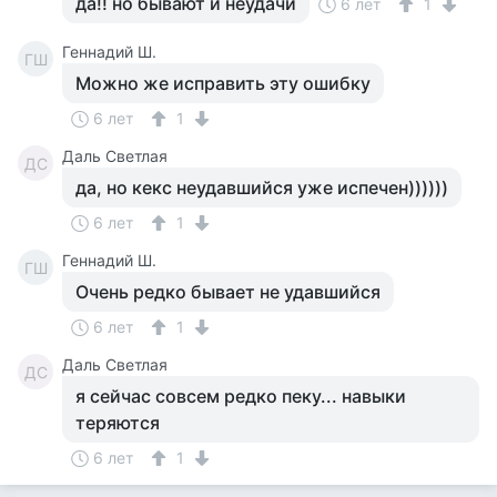
да!! но бывают и неудачи
6 лет
1
Геннадий Ш.
ГШ
Можно же исправить эту ошибку
6 лет
1
Даль Светлая
ДС
да, но кекс неудавшийся уже испечен))))))
6 лет
1
Геннадий Ш.
ГШ
Очень редко бывает не удавшийся
6 лет
1
Даль Светлая
ДС
я сейчас совсем редко пеку... навыки
теряются
6 лет
1