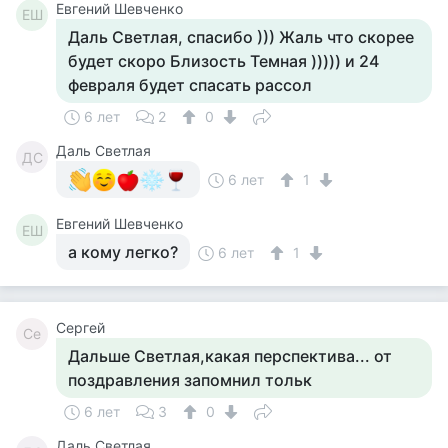
Евгений Шевченко
ЕШ
Даль Светлая, спасибо ))) Жаль что скорее
будет скоро Близость Темная ))))) и 24
февраля будет спасать рассол
6 лет
2
0
Даль Светлая
ДС
6 лет
1
Евгений Шевченко
ЕШ
а кому легко?
6 лет
1
Сергей
Се
Дальше Светлая,какая перспектива... от
поздравления запомнил тольк
6 лет
3
0
Даль Светлая