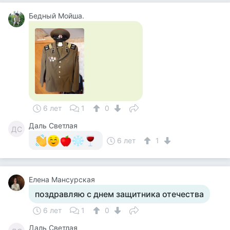
Бедный Мойша.
6 лет
1
0
Даль Светлая
ДС
6 лет
1
Елена Мансурская
поздравляю с днем защитника отечества
6 лет
1
0
Даль Светлая