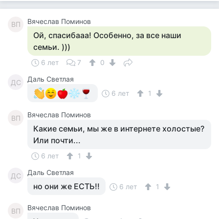
Вячеслав Поминов
ВП
Ой, спасибааа! Особенно, за все наши
семьи. )))
6 лет
7
0
Даль Светлая
ДС
6 лет
1
Вячеслав Поминов
ВП
Какие семьи, мы же в интернете холостые?
Или почти...
6 лет
1
Даль Светлая
ДС
но они же ЕСТЬ!!
6 лет
1
Вячеслав Поминов
ВП