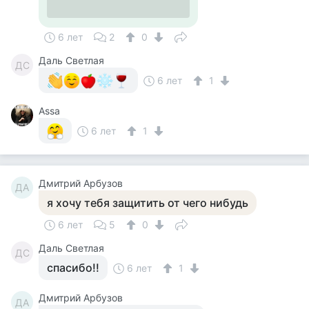
6 лет
2
0
Даль Светлая
ДС
6 лет
1
Assa
6 лет
1
Дмитрий Арбузов
ДА
я хочу тебя защитить от чего нибудь
6 лет
5
0
Даль Светлая
ДС
спасибо!!
6 лет
1
Дмитрий Арбузов
ДА