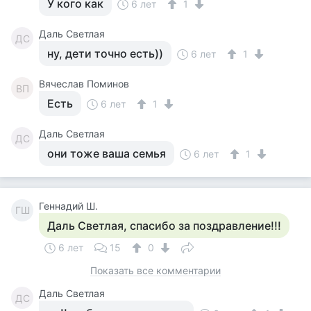
У кого как
6 лет
1
Даль Светлая
ДС
ну, дети точно есть))
6 лет
1
Вячеслав Поминов
ВП
Есть
6 лет
1
Даль Светлая
ДС
они тоже ваша семья
6 лет
1
Геннадий Ш.
ГШ
Даль Светлая, спасибо за поздравление!!!
6 лет
15
0
Показать все комментарии
Даль Светлая
ДС