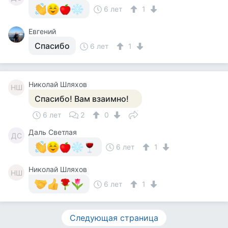
6 лет
1
Евгений
Спасибо
6 лет
1
Николай Шляхов
НШ
Спасибо! Вам взаимно!
6 лет
2
0
Даль Светлая
ДС
6 лет
1
Николай Шляхов
НШ
6 лет
1
Следующая страница