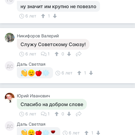
ну значит им крупно не повезло
6 лет
1
Никифоров Валерий
Служу Советскому Союзу!
6 лет
1
0
Даль Светлая
ДС
6 лет
1
Юрий Иванович
Спасибо на добром слове
6 лет
1
0
Даль Светлая
ДС
6 лет
1