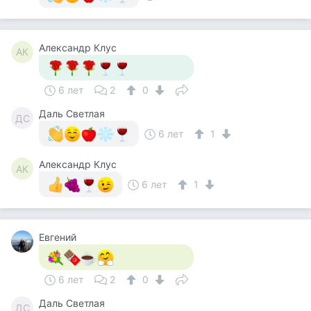
Александр Клус
АК
6 лет
2
0
Даль Светлая
ДС
6 лет
1
Александр Клус
АК
6 лет
1
Евгений
6 лет
2
0
Даль Светлая
ДС