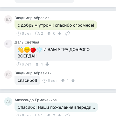
Владимир Абраамян
ВА
с добрым утром ! спасибо огромное!
6 лет
2
0
Даль Светлая
ДС
И ВАМ УТРА ДОБРОГО
ВСЕГДА!!
6 лет
1
Владимир Абраамян
ВА
спасибо!!
6 лет
1
Александр Ермаченков
АЕ
Спасибо! Наши пожелания впереди...
6 лет
1
0