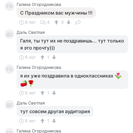
Галина Огородникова
ГО
С Праздником вас мужчины !!!
6 лет
4
0
Даль Светлая
ДС
Галя, ты тут их не поздравишь... тут только
я это прочту)))
6 лет
1
Галина Огородникова
ГО
я их уже поздравила в одноклассниках
6 лет
1
Даль Светлая
ДС
тут совсем другая аудитория
6 лет
1
Галина Огородникова
ГО