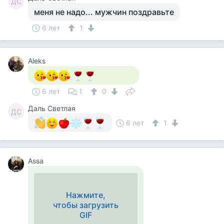
ДС
меня не надо... мужчин поздравьте
6 лет
1
Aleks
6 лет
1
0
Даль Светлая
ДС
6 лет
1
Assa
Нажмите,
чтобы загрузить
GIF