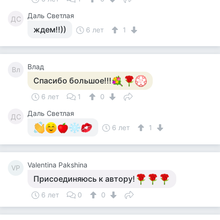
Даль Светлая
ДС
ждем!!))
6 лет
1
Влад
Вл
Спасибо большое!!!
6 лет
1
0
Даль Светлая
ДС
6 лет
1
Valentina Pakshina
VP
Присоединяюсь к автору!
6 лет
0
0