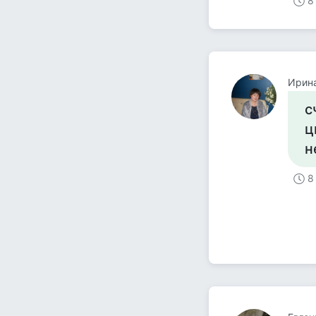
8
Ирин
с
ц
н
8