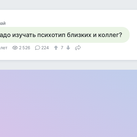
лай
адо изучать психотип близких и коллег?
 лет
2 526
224
7