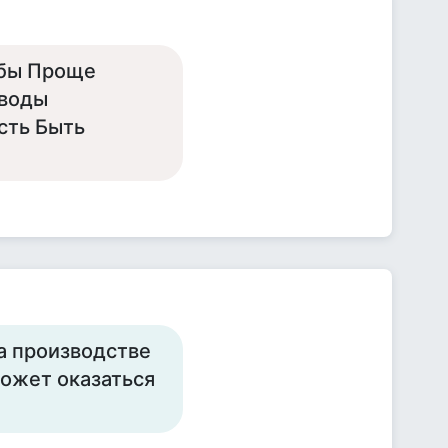
обы Проще
ыводы
сть Быть
на производстве
может оказаться