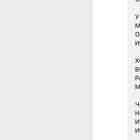
У
М
О
И
Х
В
Р
М
Ч
Н
И
И