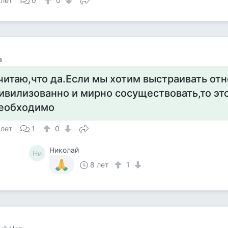
 лет
0
0
а
читаю,что да.Если мы хотим выстраивать от
ивилизованно и мирно сосуществовать,то эт
еобходимо
 лет
1
0
Николай
Ни
8 лет
1