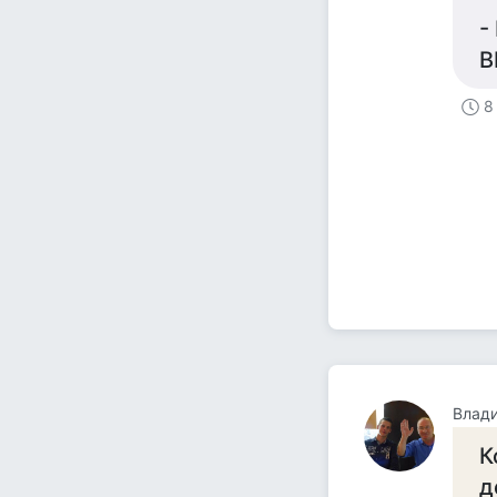
-
В
8
Влад
К
д