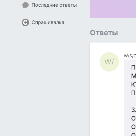
Последние ответы
Спрашивалка
Ответы
W/S/
W/
П
М
К
П
З
О
О
О