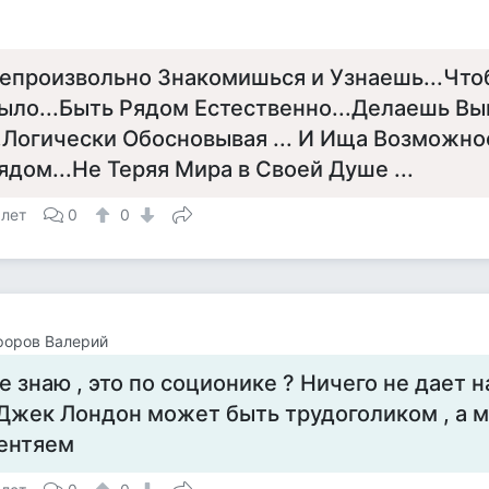
епроизвольно Знакомишься и Узнаешь...Чт
ыло...Быть Рядом Естественно...Делаешь В
..Логически Обосновывая ... И Ища Возможно
ядом...Не Теряя Мира в Своей Душе ...
 лет
0
0
форов Валерий
е знаю , это по соционике ? Ничего не дает 
 Джек Лондон может быть трудоголиком , а 
ентяем