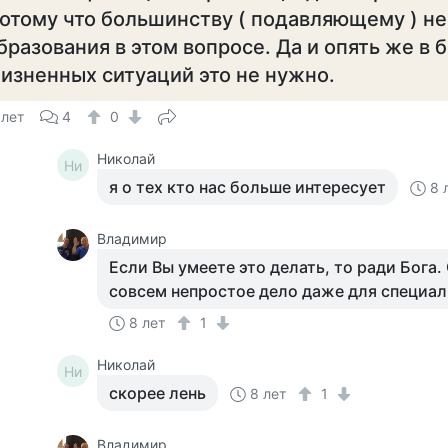
отому что большинству ( подавляющему ) не
бразования в этом вопросе. Да и опять же в
изненных ситуаций это не нужно.
 лет
4
0
Николай
Ни
я о тех кто нас больше интересует
8 
Владимир
Если Вы умеете это делать, то ради Бога
совсем непростое дело даже для специал
8 лет
1
Николай
Ни
скорее лень
8 лет
1
Владимир