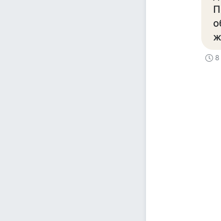
П
о
ж
8