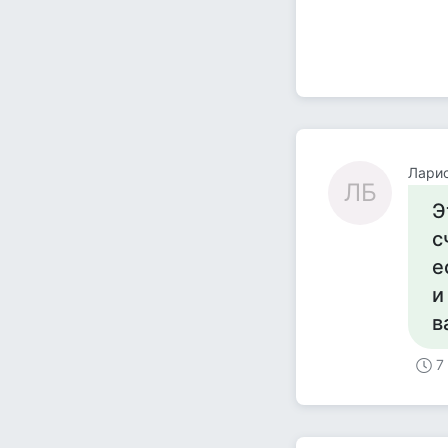
Ларис
ЛБ
Э
с
е
и
в
7