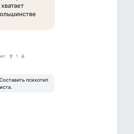
 хватает
 большинстве
лет
1
. Составить психотип
иста.