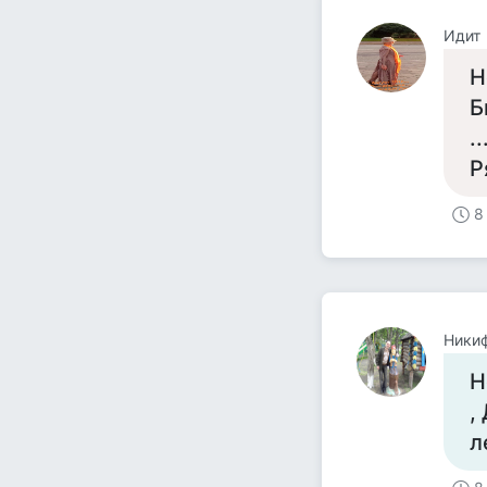
Идит
Н
Б
.
Р
8
Ники
Н
,
л