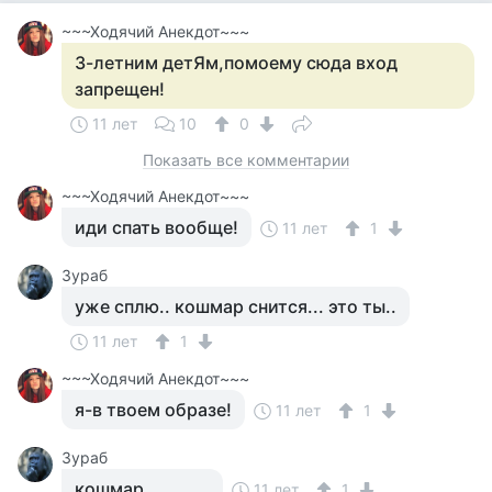
~~~Ходячий Анекдот~~~
3-летним детЯм,помоему сюда вход
запрещен!
11 лет
10
0
Показать все комментарии
~~~Ходячий Анекдот~~~
иди спать вообще!
11 лет
1
Зураб
уже сплю.. кошмар снится... это ты..
11 лет
1
~~~Ходячий Анекдот~~~
я-в твоем образе!
11 лет
1
Зураб
кошмар............
11 лет
1