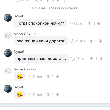
Показать все комментарии
Зураб
Тогда спокойной ночи??
11 лет
1
Мара Дакина
МД
спокойной ночи дорогой
11 лет
1
Зураб
приятных снов, дорогая..
11 лет
1
Мара Дакина
МД
11 лет
1
Зураб
11 лет
1