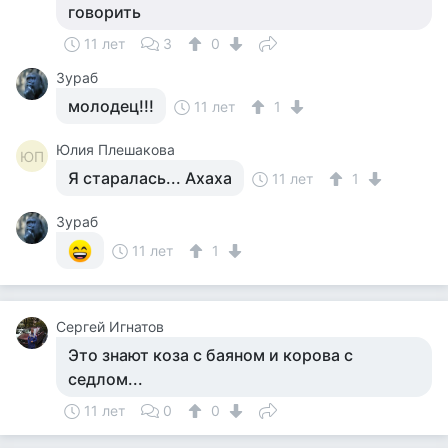
говорить
11 лет
3
0
Зураб
молодец!!!
11 лет
1
Юлия Плешакова
ЮП
Я старалась... Ахаха
11 лет
1
Зураб
11 лет
1
Сергей Игнатов
Это знают коза с баяном и корова с
седлом...
11 лет
0
0