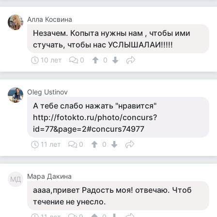
Алла Косвина
Незачем. Копыта нужны нам , чтобы ими
стучать, чтобы нас УСЛЫШАЛАИ!!!!!
10 лет
0
0
Oleg Ustinov
А тебе слабо нажать "нравится"
http://fotokto.ru/photo/concurs?
id=77&page=2#concurs74977
11 лет
0
0
Мара Дакина
МД
аааа,привет Радость моя! отвечаю. Чтоб
течение не унесло.
11 лет
9
0