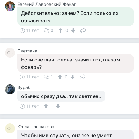
Евгений Лавровский Женат
Действительно: зачем? Если только их
обсасывать
11 лет
0
0
Светлана
Св
Если светлая голова, значит под глазом
фонарь?
11 лет
1
0
Зураб
обычно сразу два.. так светлее..
11 лет
1
Юлия Плешакова
ЮП
Чтобы ими стучать, она же не умеет