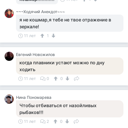
~~~Ходячий Анекдот~~~
я не кошмар,я тебе не твое отражение в
зеркале!
11 лет
1
Евгений Новожилов
когда плавники устают можно по дну
ходить
11 лет
0
0
Нина Пономарева
Чтобы отбиваться от назойливых
рыбаков!!!
11 лет
2
0