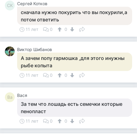
Сергей Котков
СК
сначала нужно покурить что вы покурили,а
потом ответить
11 лет
0
0
Виктор Шибанов
А зачем попу гармошка ,для этого инужны
рыбе копыта
11 лет
0
0
Вася
Ва
За тем что лошадь есть семечки которые
пенопласт
11 лет
0
0