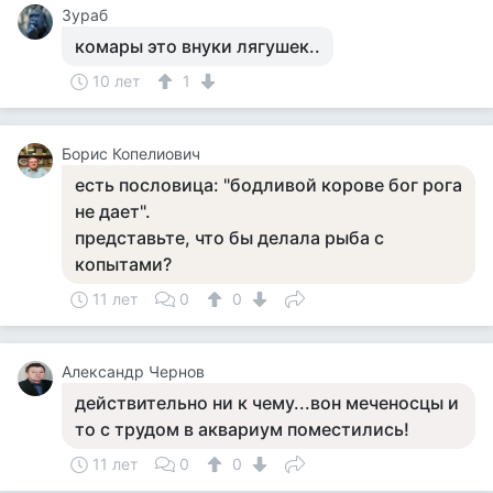
Зураб
комары это внуки лягушек..
10 лет
1
Борис Копелиович
есть пословица: "бодливой корове бог рога
не дает".
представьте, что бы делала рыба с
копытами?
11 лет
0
0
Александр Чернов
действительно ни к чему...вон меченосцы и
то с трудом в аквариум поместились!
11 лет
0
0