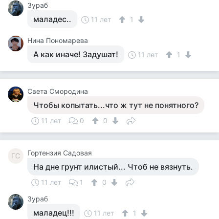
Зураб
маладес..
11 лет
1
Нина Пономарева
А как иначе! Задушат!
11 лет
1
Света Смородина
Чтобы копытать...что ж тут не понятного?
11 лет
0
0
Гортензия Садовая
ГС
На дне грунт илистый... Чтоб не вязнуть.
11 лет
1
0
Зураб
маладец!!!
11 лет
1