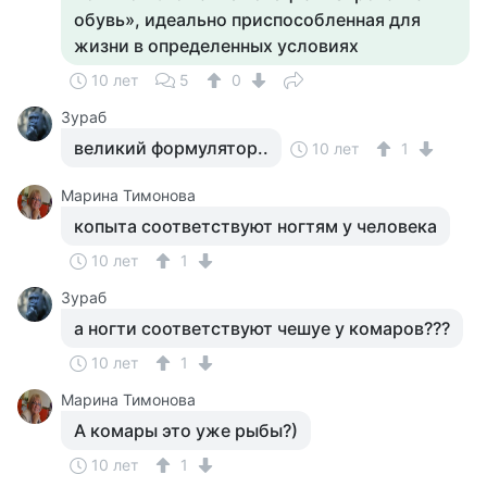
обувь», идеально приспособленная для
жизни в определенных условиях
10 лет
5
0
Зураб
великий формулятор..
10 лет
1
Марина Тимонова
копыта соответствуют ногтям у человека
10 лет
1
Зураб
а ногти соответствуют чешуе у комаров???
10 лет
1
Марина Тимонова
А комары это уже рыбы?)
10 лет
1