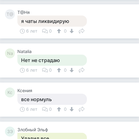
Т@Ня
Т@
я чаты ликвидирую
6 лет
0
0
Natalia
Na
Нет не страдаю
6 лет
0
0
Ксения
Кс
все нормуль
6 лет
0
0
Злобный Эльф
ЗЭ
Удалил все