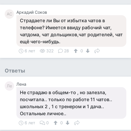
Аркадий Соков
АС
Страдаете ли Вы от избытка чатов в
телефоне? Имеется ввиду рабочий чат,
чатдома, чат дольщиков,чат родителей, чат
ещё чего-нибудь.
6 лет
322
28
0
Ответы
Лена
Ле
Не страдаю в общем-то , но залезла,
посчитала.. только по работе 11 чатов..
школьных 2 , 1 с тренером и 1 дача..
Остальные личное..
6 лет
0
0