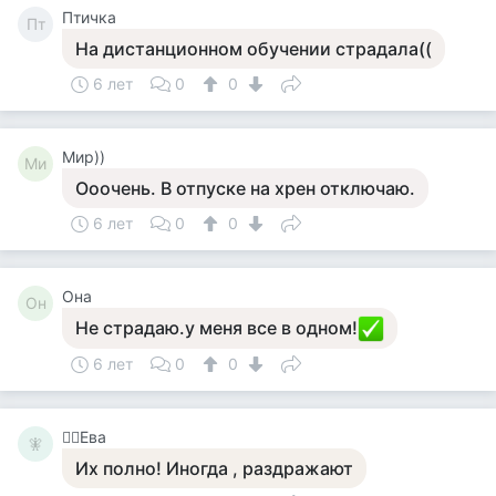
Птичка
Пт
На дистанционном обучении страдала((
6 лет
0
0
Мир))
Ми
Ооочень. В отпуске на хрен отключаю.
6 лет
0
0
Она
Он
Не страдаю.у меня все в одном!
6 лет
0
0
🧚‍♀️Ева
🧚‍
Их полно! Иногда , раздражают