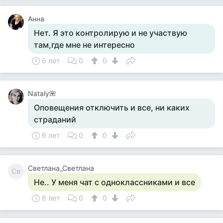
Анна
Нет. Я это контролирую и не участвую
там,где мне не интересно
6 лет
0
0
Nataly🌺
Оповещения отключить и все, ни каких
страданий
6 лет
0
0
Светлана_Светлана
Св
Не.. У меня чат с одноклассниками и все
6 лет
0
0