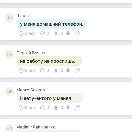
Шараф.
Ша
у меня домашний телефон.
6 лет
0
0
Сергей Бочков
СБ
на работу не проспишь.
6 лет
0
0
Mарго Беккер
MБ
Неету-ентого у меняя
6 лет
0
0
Vladimir Rakivnenko
VR