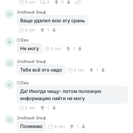
6 лет
5
0
Злобный Эльф
ЗЭ
Ваще удалил всю эту срань
6 лет
1
🧚‍♀️Ева
🧚‍
Не могу
6 лет
1
Злобный Эльф
ЗЭ
Тебе всё это надо
6 лет
1
🧚‍♀️Ева
🧚‍
Да! Иногда чищу- потом полезную
информацию найти не могу
6 лет
1
Злобный Эльф
ЗЭ
Понимаю
6 лет
1