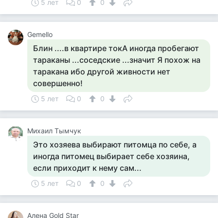
5 лет
0
0
Gemello
Блин ....в квартире токА иногда пробегают
тараканы ...соседские ...значит Я похож на
таракана ибо другой живности нет
совершенно!
5 лет
0
0
Михаил Тымчук
Это хозяева выбирают питомца по себе, а
иногда питомец выбирает себе хозяина,
если приходит к нему сам...
5 лет
0
0
Алена Gold Star