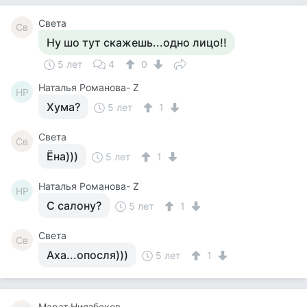
Света
Св
Ну шо тут скажешь...одно лицо!!
5 лет
4
0
Наталья Романова- Z
НР
Хума?
5 лет
1
Света
Св
Ёна)))
5 лет
1
Наталья Романова- Z
НР
С салону?
5 лет
1
Света
Св
Аха...опосля)))
5 лет
1
Марат Ниязбеков