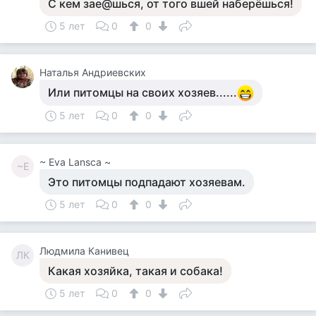
С кем зае@шься, от того вшей наберёшься!
5 лет
0
0
Наталья Андриевских
Или питомцы на своих хозяев......
5 лет
0
0
~ Eva Lansca ~
~E
Это питомцы подпадают хозяевам.
5 лет
0
0
Людмила Канивец
ЛК
Какая хозяйка, такая и собака!
5 лет
0
0