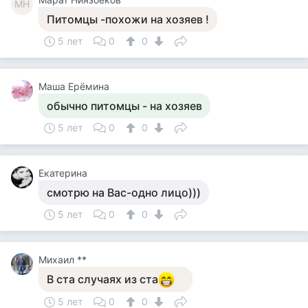
МН
Питомцы -похожи на хозяев !
5 лет
0
0
Маша Ерёмина
обычно питомцы - на хозяев
5 лет
0
0
Екатерина
смотрю на Вас-одно лицо)))
5 лет
0
0
Михаил **
В ста случаях из ста
5 лет
0
0