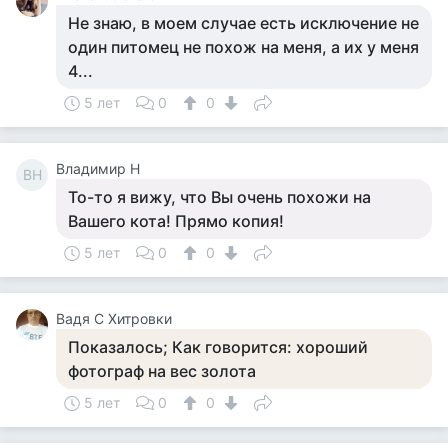
Не знаю, в моем случае есть исключение не
один питомец не похож на меня, а их у меня
4...
5 лет
0
0
Владимир Н
ВН
То-то я вижу, что Вы очень похожи на
Вашего кота! Прямо копия!
5 лет
0
0
Вадя С Хитровки
Показалось; Как говорится: хороший
фотограф на вес золота
5 лет
0
0