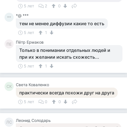
5 лет
2
0
*@ ***
**
тем не менее диффузии какие то есть
5 лет
1
Пётр Ермаков
ПЕ
Только в понимании отдельных людей и
при их желании искать схожесть...
5 лет
1
Света Коваленко
СК
практически всегда похожи друг на друга
5 лет
0
0
Леонид Солодарь
ЛС