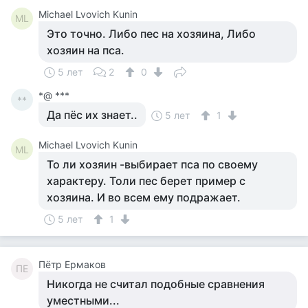
Michael Lvovich Kunin
ML
Это точно. Либо пес на хозяина, Либо
хозяин на пса.
5 лет
2
0
*@ ***
**
Да пёс их знает..
5 лет
1
Michael Lvovich Kunin
ML
То ли хозяин -выбирает пса по своему
характеру. Толи пес берет пример с
хозяина. И во всем ему подражает.
5 лет
1
Пётр Ермаков
ПЕ
Никогда не считал подобные сравнения
уместными...