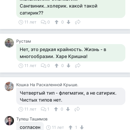
Сангвиник..холерик. какой такой
сатирик??
11 лет
0
0
Рустам
Нет, это редкая крайность. Жизнь - в
многообразии. Харе Кришна!
11 лет
0
0
Кошка На Раскаленной Крыше.
Четвертый тип - флегматик, а не сатирик.
Чистых типов нет.
11 лет
1
0
Тулеш Ташимов
согласен
11 лет
1