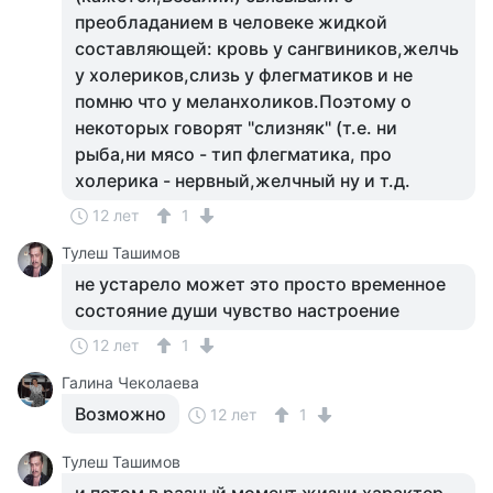
преобладанием в человеке жидкой
составляющей: кровь у сангвиников,желчь
у холериков,слизь у флегматиков и не
помню что у меланхоликов.Поэтому о
некоторых говорят "слизняк" (т.е. ни
рыба,ни мясо - тип флегматика, про
холерика - нервный,желчный ну и т.д.
12 лет
1
Тулеш Ташимов
не устарело может это просто временное
состояние души чувство настроение
12 лет
1
Галина Чеколаева
Возможно
12 лет
1
Тулеш Ташимов