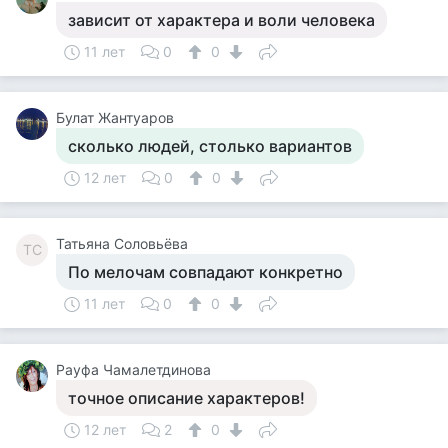
зависит от характера и воли человека
11 лет
0
0
Булат Жантуаров
сколько людей, столько вариантов
12 лет
0
0
Татьяна Соловьёва
ТС
По мелочам совпадают конкретно
11 лет
0
0
Рауфа Чамалетдинова
точное описание характеров!
12 лет
2
0