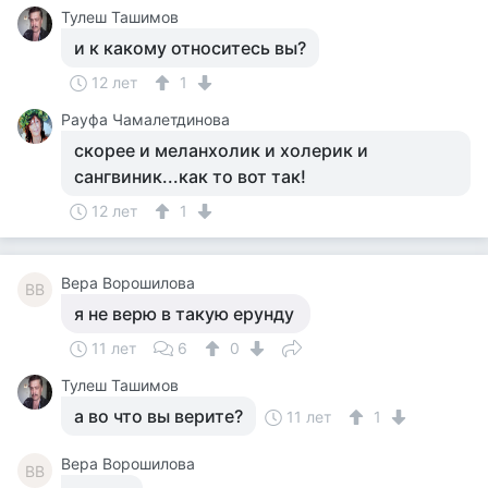
Тулеш Ташимов
и к какому относитесь вы?
12 лет
1
Рауфа Чамалетдинова
скорее и меланхолик и холерик и
сангвиник...как то вот так!
12 лет
1
Вера Ворошилова
ВВ
я не верю в такую ерунду
11 лет
6
0
Тулеш Ташимов
а во что вы верите?
11 лет
1
Вера Ворошилова
ВВ