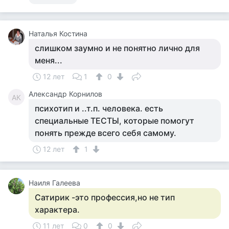
Наталья Костина
слишком заумно и не понятно лично для
меня...
12 лет
1
0
Александр Корнилов
АК
психотип и ..т.п. человека. есть
специальные ТЕСТЫ, которые помогут
понять прежде всего себя самому.
12 лет
1
Наиля Галеева
Сатирик -это профессия,но не тип
характера.
11 лет
0
0