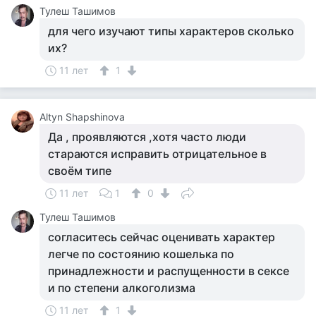
Тулеш Ташимов
для чего изучают типы характеров сколько
их?
11 лет
1
Altyn Shapshinova
Да , проявляются ,хотя часто люди
стараются исправить отрицательное в
своём типе
11 лет
1
0
Тулеш Ташимов
согласитесь сейчас оценивать характер
легче по состоянию кошелька по
принадлежности и распущенности в сексе
и по степени алкоголизма
11 лет
1