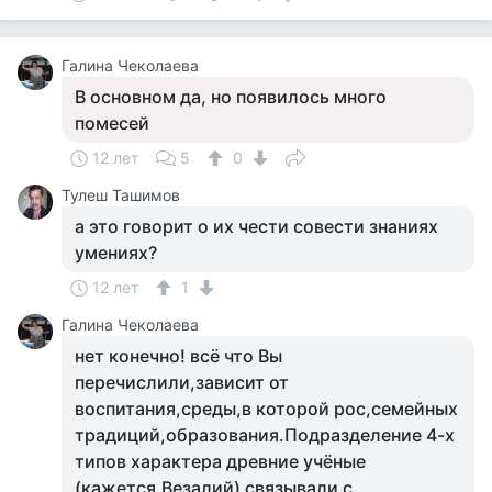
Галина Чеколаева
В основном да, но появилось много
помесей
12 лет
5
0
Тулеш Ташимов
а это говорит о их чести совести знаниях
умениях?
12 лет
1
Галина Чеколаева
нет конечно! всё что Вы
перечислили,зависит от
воспитания,среды,в которой рос,семейных
традиций,образования.Подразделение 4-х
типов характера древние учёные
(кажется,Везалий) связывали с