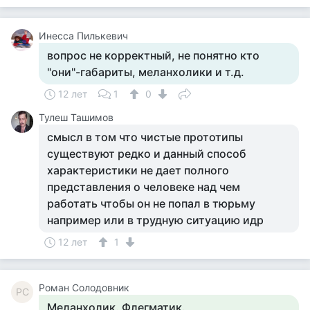
Инесса Пилькевич
вопрос не корректный, не понятно кто
"они"-габариты, меланхолики и т.д.
12 лет
1
0
Тулеш Ташимов
смысл в том что чистые прототипы
существуют редко и данный способ
характеристики не дает полного
представления о человеке над чем
работать чтобы он не попал в тюрьму
например или в трудную ситуацию идр
12 лет
1
Роман Солодовник
РС
Меланхолик. Флегматик.