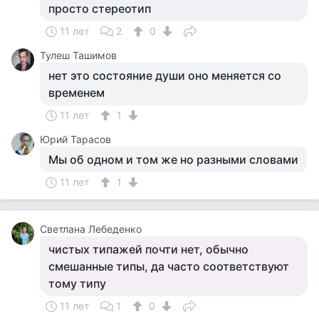
просто стереотип
11 лет
2
0
Тулеш Ташимов
нет это состояние души оно меняется со
временем
11 лет
1
Юрий Тарасов
Мы об одном и том же но разными словами
11 лет
1
Светлана Лебеденко
чистых типажей почти нет, обычно
смешанные типы, да часто соответствуют
тому типу
11 лет
1
0