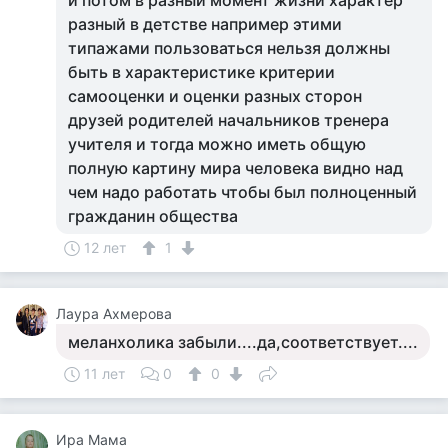
и потом в разный момент жизни характер
разный в детстве например этими
типажами пользоваться нельзя должны
быть в характеристике критерии
самооценки и оценки разных сторон
друзей родителей начальников тренера
учителя и тогда можно иметь общую
полную картину мира человека видно над
чем надо работать чтобы был полноценный
гражданин общества
12 лет
1
Лаура Ахмерова
меланхолика забыли....да,соответствует....
11 лет
0
0
Ира Мама