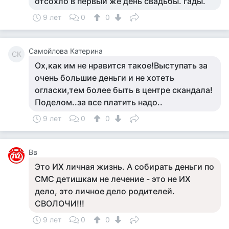
отсохло в первый же день свадьбы. гады.
9 лет
0
0
Самойлова Катерина
СК
Ох,как им не нравится такое!Выступать за
очень большие деньги и не хотеть
огласки,тем более быть в центре скандала!
Поделом..за все платить надо..
9 лет
0
0
Вв
Это ИХ личная жизнь. А собирать деньги по
СМС детишкам не лечение - это не ИХ
дело, это личное дело родителей.
СВОЛОЧИ!!!
9 лет
0
0