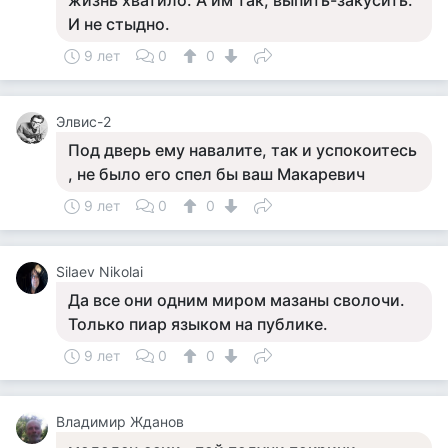
жизнь хватило. А им так, выпить-закусить.
И не стыдно.
9 лет
0
0
Элвис-2
Под дверь ему навалите, так и успокоитесь
, не было его спел бы ваш Макаревич
9 лет
0
0
Silaev Nikolai
Да все они одним миром мазаны сволочи.
Только пиар языком на публике.
9 лет
0
0
Владимир Жданов