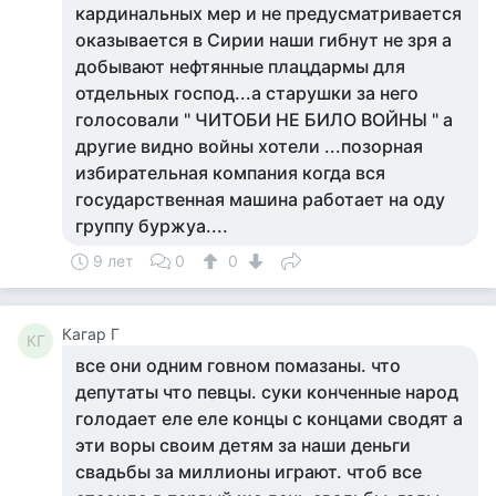
кардинальных мер и не предусматривается
оказывается в Сирии наши гибнут не зря а
добывают нефтянные плацдармы для
отдельных господ...а старушки за него
голосовали " ЧИТОБИ НЕ БИЛО ВОЙНЫ " а
другие видно войны хотели ...позорная
избирательная компания когда вся
государственная машина работает на оду
группу буржуа....
9 лет
0
0
Кагар Г
КГ
все они одним говном помазаны. что
депутаты что певцы. суки конченные народ
голодает еле еле концы с концами сводят а
эти воры своим детям за наши деньги
свадьбы за миллионы играют. чтоб все