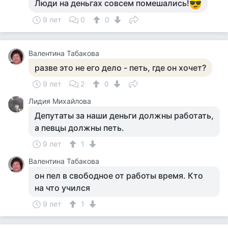
Люди на деньгах совсем помешались!
9 лет
0
0
Валентина Табакова
разве это не его дело - петь, где он хочет?
9 лет
2
0
Лидия Михайлова
Депутаты за наши деньги должны работать,
а певцы должны петь.
9 лет
1
Валентина Табакова
он пел в свободное от работы время. Кто
на что учился
9 лет
1