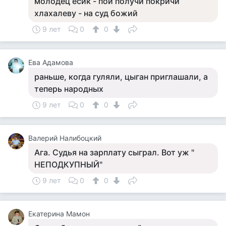
молодец есик - пой получи покричи
хлахалеву - на суд божий
9 лет
0
0
Ева Адамова
раньше, когда гуляли, цыган приглашали, а
теперь народных
9 лет
0
0
Валерий Налибоцкий
Ага. Судья на зарплату сыграл. Вот уж "
НЕПОДКУПНЫЙ"
9 лет
0
0
Екатерина Мамон