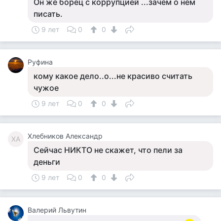
Он же борец с коррупцией ...зачем о нем
писать.
9 лет
0
0
Руфина
кому какое дело..о...не красиво считать
чужое
9 лет
0
0
Хлебников Александр
ХА
Сейчас НИКТО не скажет, что пели за
деньги
9 лет
0
0
Валерий Львутин