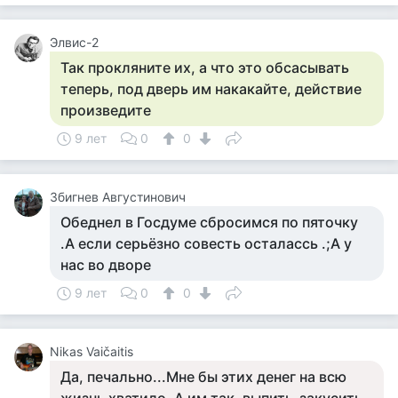
Элвис-2
Так прокляните их, а что это обсасывать
теперь, под дверь им накакайте, действие
произведите
9 лет
0
0
Збигнев Августинович
Обеднел в Госдуме сбросимся по пяточку
.А если серьёзно совесть осталассь .;А у
нас во дворе
9 лет
0
0
Nikas Vaičaitis
Да, печально...Мне бы этих денег на всю