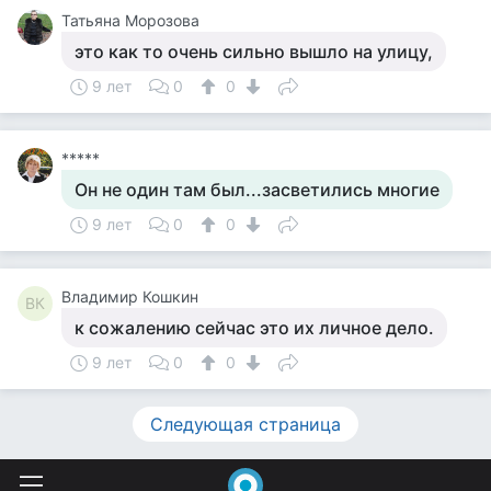
Татьяна Морозова
это как то очень сильно вышло на улицу,
9 лет
0
0
*****
Он не один там был...засветились многие
9 лет
0
0
Владимир Кошкин
ВК
к сожалению сейчас это их личное дело.
9 лет
0
0
Следующая страница