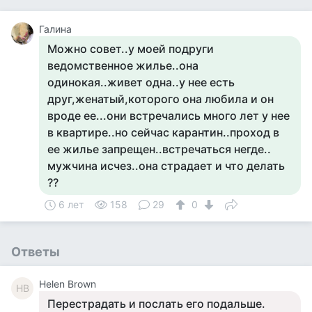
Галина
Можно совет..у моей подруги
ведомственное жилье..она
одинокая..живет одна..у нее есть
друг,женатый,которого она любила и он
вроде ее...они встречались много лет у нее
в квартире..но сейчас карантин..проход в
ее жилье запрещен..встречаться негде..
мужчина исчез..она страдает и что делать
??
6 лет
158
29
0
Ответы
Helen Brown
HB
Перестрадать и послать его подальше.