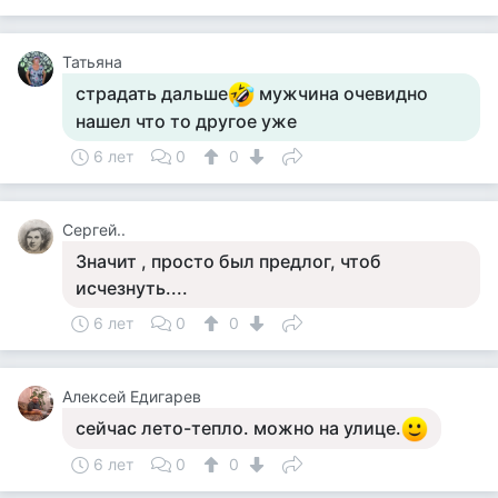
Татьяна
страдать дальше
мужчина очевидно
нашел что то другое уже
6 лет
0
0
Сергей..
Значит , просто был предлог, чтоб
исчезнуть....
6 лет
0
0
Алексей Едигарев
сейчас лето-тепло. можно на улице.
6 лет
0
0