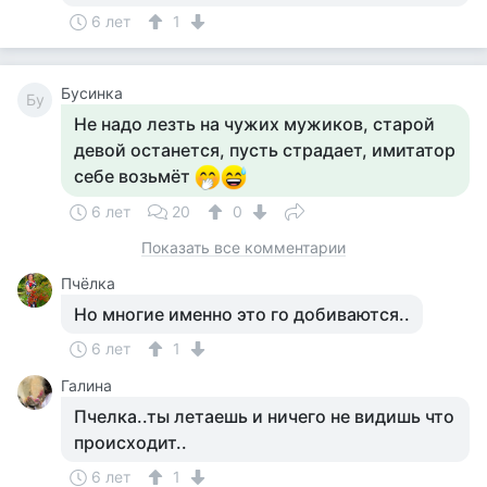
6 лет
1
Бусинка
Бу
Не надо лезть на чужих мужиков, старой
девой останется, пусть страдает, имитатор
себе возьмёт
6 лет
20
0
Показать все комментарии
Пчёлка
Но многие именно это го добиваются..
6 лет
1
Галина
Пчелка..ты летаешь и ничего не видишь что
происходит..
6 лет
1