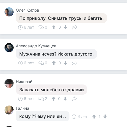
Олег Котлов
По приколу. Снимать трусы и бегать.
6 лет
0
0
Александр Кузнецов
Мужчина исчез? Искать другого.
6 лет
0
0
Николай
Заказать молебен о здравии
6 лет
2
0
Галина
кому ?? ему или ей ..
6 лет
1