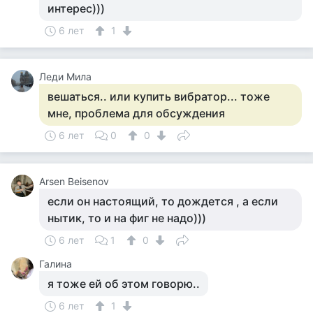
интерес)))
6 лет
1
Леди Мила
вешаться.. или купить вибратор... тоже
мне, проблема для обсуждения
6 лет
0
0
Arsen Beisenov
если он настоящий, то дождется , а если
нытик, то и на фиг не надо)))
6 лет
1
0
Галина
я тоже ей об этом говорю..
6 лет
1