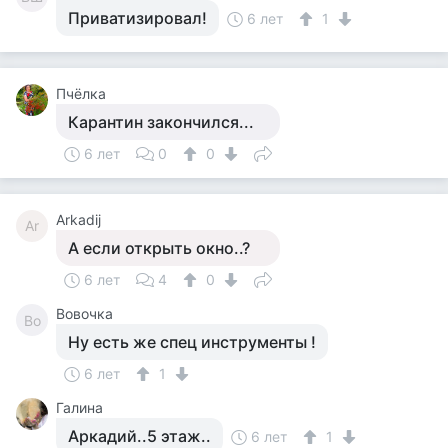
Приватизировал!
6 лет
1
Пчёлка
Карантин закончился...
6 лет
0
0
Arkadij
Ar
А если открыть окно..?
6 лет
4
0
Вовочка
Во
Ну есть же спец инструменты !
6 лет
1
Галина
Аркадий..5 этаж..
6 лет
1