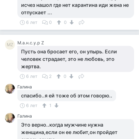
исчез нашол где нет карантина иди жена не
отпускает ...
6 лет
0
0
М.а.н.с.у.р Z
МZ
Пусть она бросает его, он упырь. Если
человек страдает, это не любовь, это
жертва.
6 лет
2
0
Галина
спасибо..я ей тоже об этом говорю..
6 лет
1
Галина
Это верно..когда мужчине нужна
женщина,если он ее любит,он пройдет