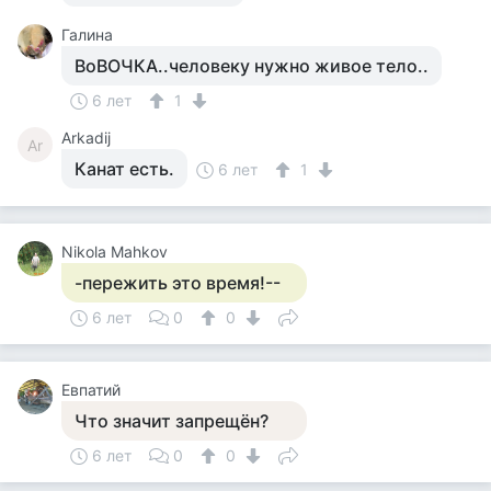
Галина
ВоВОЧКА..человеку нужно живое тело..
6 лет
1
Arkadij
Ar
Канат есть.
6 лет
1
Nikola Mahkov
-пережить это время!--
6 лет
0
0
Евпатий
Что значит запрещён?
6 лет
0
0