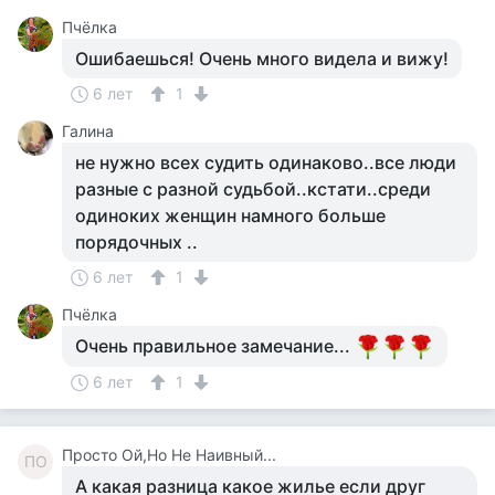
Пчёлка
Ошибаешься! Очень много видела и вижу!
6 лет
1
Галина
не нужно всех судить одинаково..все люди
разные с разной судьбой..кстати..среди
одиноких женщин намного больше
порядочных ..
6 лет
1
Пчёлка
Очень правильное замечание...
6 лет
1
Просто Ой,Но Не Наивный...
ПО
А какая разница какое жилье если друг