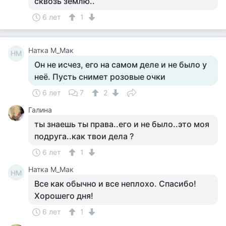
сквозь землю..
6 лет
1
Натка М_Мак
НМ
Он не исчез, его на самом деле и не было у
неё. Пусть снимет розовые очки
6 лет
7
2
Галина
ты знаешь ты права..его и не было..это моя
подруга..как твои дела ?
6 лет
1
Натка М_Мак
НМ
Все как обычно и все неплохо. Спасибо!
Хорошего дня!
6 лет
1