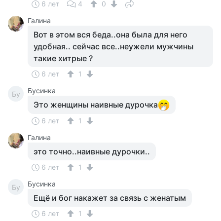
6 лет
4
0
Галина
Вот в этом вся беда..она была для него
удобная.. сейчас все..неужели мужчины
такие хитрые ?
6 лет
1
Бусинка
Бу
Это женщины наивные дурочка
6 лет
1
Галина
это точно..наивные дурочки..
6 лет
1
Бусинка
Бу
Ещё и бог накажет за связь с женатым
6 лет
1