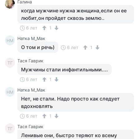
Галина
когда мужчине нужна женщина,если он ее
любит,он пройдет сквозь землю..
6 лет
1
Натка М_Мак
НМ
О том и речь)
6 лет
1
Тася Гаврик
ТГ
Мужчины стали инфантильными....
6 лет
1
Натка М_Мак
НМ
Нет, не стали. Надо просто как следует
вдохновлять
6 лет
1
Тася Гаврик
ТГ
Ленивые они, быстро теряют ко всему