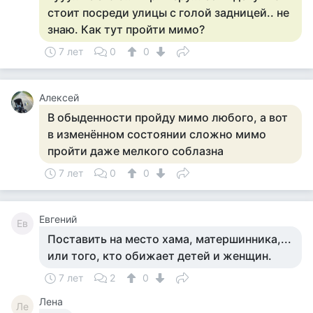
стоит посреди улицы с голой задницей.. не
знаю. Как тут пройти мимо?
7 лет
0
0
Алексей
В обыденности пройду мимо любого, а вот
в изменённом состоянии сложно мимо
пройти даже мелкого соблазна
7 лет
0
0
Евгений
Ев
Поставить на место хама, матершинника,...
или того, кто обижает детей и женщин.
7 лет
2
0
Лена
Ле