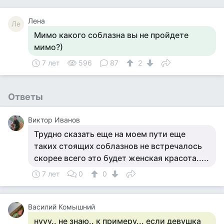
Лена
Ле
Мимо какого соблазна вы не пройдете
мимо?)
7 лет
596
87
2
Ответы
Виктор Иванов
Трудно сказать еще на моем пути еще
таких стоящих соблазнов не встречалось
скорее всего это будет женская красота.....
7 лет
0
0
Василий Комышний
нууу.. не знаю.. к примеру... если девушка