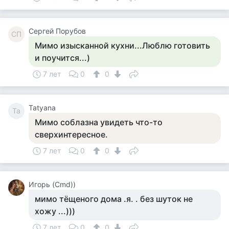
Сергей Порубов
СП
Мимо изысканной кухни...Люблю готовить
и поучится...)
7 лет
0
0
Tatyana
Ta
Мимо соблазна увидеть что-то
сверхинтересное.
7 лет
0
0
Игорь (Cmd))
мимо тёщеного дома .я. . без шуток не
хожу ...)))
7 лет
0
0