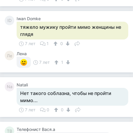
Iwan Domke
ID
тяжело мужику пройти мимо женщины не
глядя
7 лет
1
0
Лена
Ле
7 лет
1
Natali
Na
Нет такого соблазна, чтобы не пройти
мимо...
7 лет
0
0
Телефонист Вася.а
ТВ