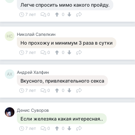
Легче спросить мимо какого пройду.
7 лет
0
0
Николай Сапелкин
НС
Но прохожу и минимум 3 раза в сутки
7 лет
0
0
Андрей Халфин
АХ
Вкусного, привлекательного секса
7 лет
0
0
Денис Суворов
Если железяка какая интересная..
7 лет
0
0