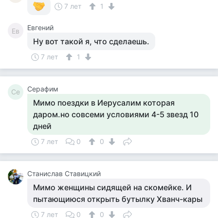
7 лет
1
Евгений
Ев
Ну вот такой я, что сделаешь.
7 лет
1
Серафим
Се
Мимо поездки в Иерусалим которая
даром.но совсеми условиями 4-5 звезд 10
дней
7 лет
0
0
Станислав Ставицкий
Мимо женщины сидящей на скомейке. И
пытающиюся открыть бутылку Хванч-кары
7 лет
0
0