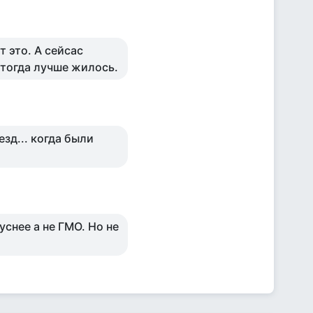
т это. А сейсас
 тогда лучше жилось.
зд... когда были
уснее а не ГМО. Но не