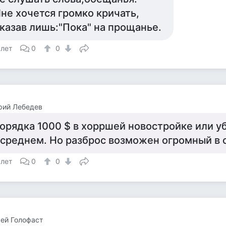
не хочется громко кричать,
казав лишь:"Пока" на прощанье.
 лет
0
0
рий Лебедев
орядка 1000 $ в хорршей новостройке или у
 среднем. Но разброс возможен огромный в 
 лет
0
0
ей Голофаст