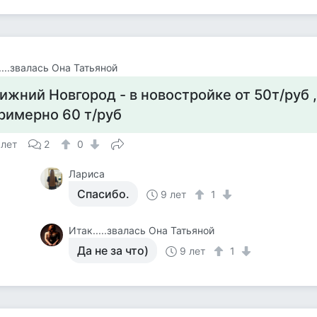
....звалась Она Татьяной
ижний Новгород - в новостройке от 50т/руб ,
римерно 60 т/руб
 лет
2
0
Лариса
Спасибо.
9 лет
1
Итак.....звалась Она Татьяной
Да не за что)
9 лет
1