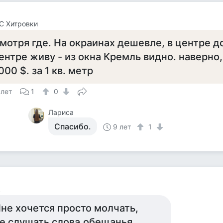
С Хитровки
мотря где. На окраинах дешевле, в центре до
ентре живу - из окна Кремль видно. наверно,
000 $. за 1 кв. метр
 лет
1
0
Лариса
Спасибо.
9 лет
1
к
не хочется просто молчать,
е слушать слова,обещанья.