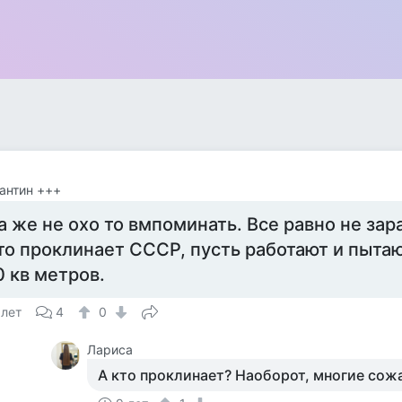
антин +++
а же не охо то вмпоминать. Все равно не зар
то проклинает СССР, пусть работают и пытаю
0 кв метров.
 лет
4
0
Лариса
А кто проклинает? Наоборот, многие сож