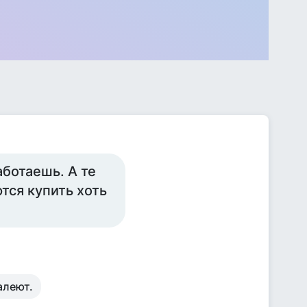
аботаешь. А те
тся купить хоть
алеют.