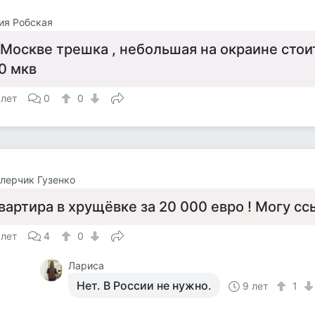
ия Робская
 Москве трешка , небольшая на окраине стоит
0 мкв
 лет
0
0
лерчик Гузенко
вартира в хрущёвке за 20 000 евро ! Могу сс
 лет
4
0
Лариса
Нет. В России не нужно.
9 лет
1