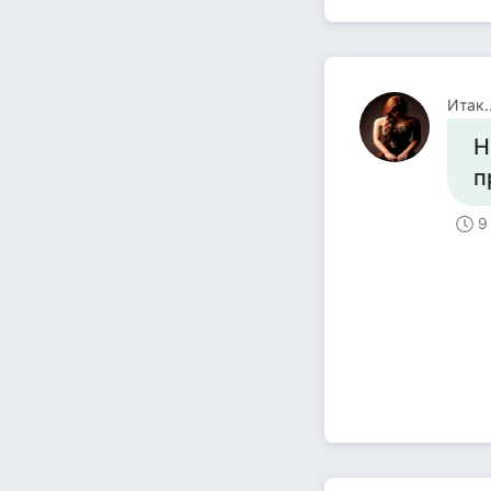
Итак.
Н
п
9