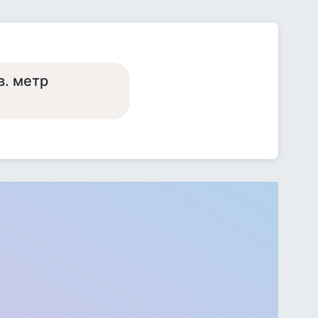
в. метр