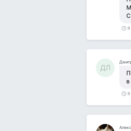
М
С
9
Дмит
ДЛ
П
в
9
Алекс