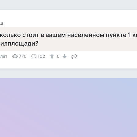
са
колько стоит в вашем населенном пункте 1 к
илплощади?
 лет
770
102
0