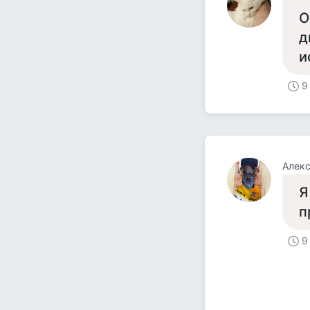
О
д
и
9
Алекс
Я
п
9