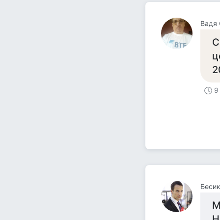
Вадя 
С
ц
2
9
Беси
М
Н