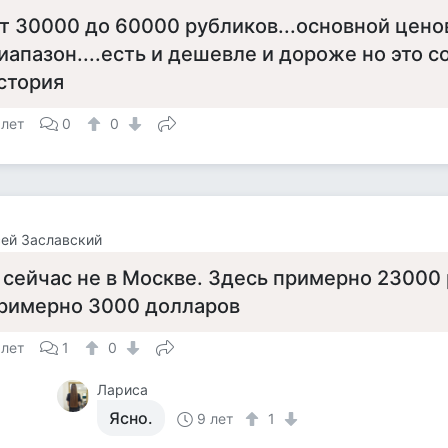
т 30000 до 60000 рубликов...основной цено
иапазон....есть и дешевле и дороже но это с
стория
 лет
0
0
ей Заславский
 сейчас не в Москве. Здесь примерно 23000 
римерно 3000 долларов
 лет
1
0
Лариса
Ясно.
9 лет
1