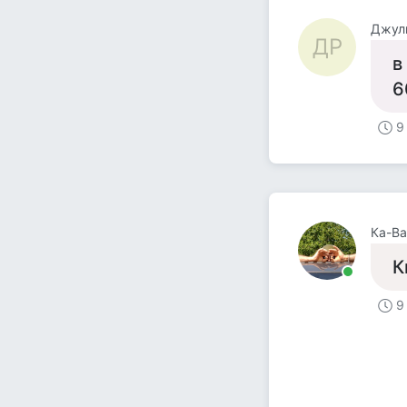
Джул
ДР
в
6
9
Ка-Ва
К
9