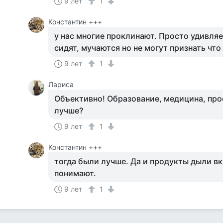
9 лет
1
Константин +++
у нас многие проклинают. Просто удивляе
сидят, мучаются но не могут признать что
9 лет
1
Лариса
Объективно! Образование, медицина, прое
лучше?
9 лет
1
Константин +++
тогда были лучше. Да и продукты дыли вк
понимают.
9 лет
1