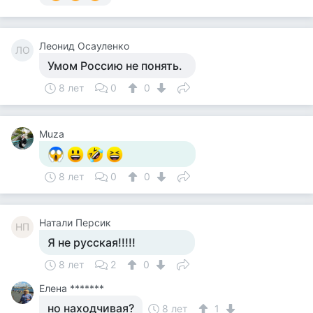
Леонид Осауленко
ЛО
Умом Россию не понять.
8 лет
0
0
Muza
8 лет
0
0
Натали Персик
НП
Я не русская!!!!!
8 лет
2
0
Елена *******
но находчивая?
8 лет
1