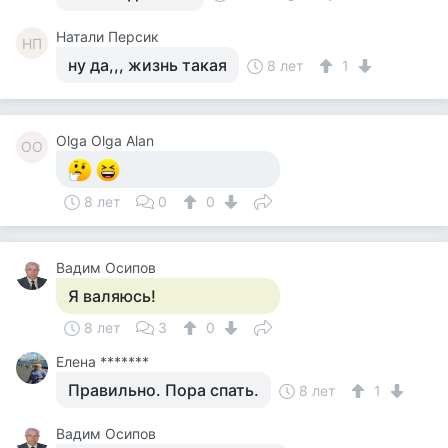
Натали Персик
НП
ну да,,, жизнь такая
8 лет
1
Olga Olga Alan
OO
8 лет
0
0
Вадим Осипов
Я валяюсь!
8 лет
3
0
Елена *******
Правильно. Пора спать.
8 лет
1
Вадим Осипов