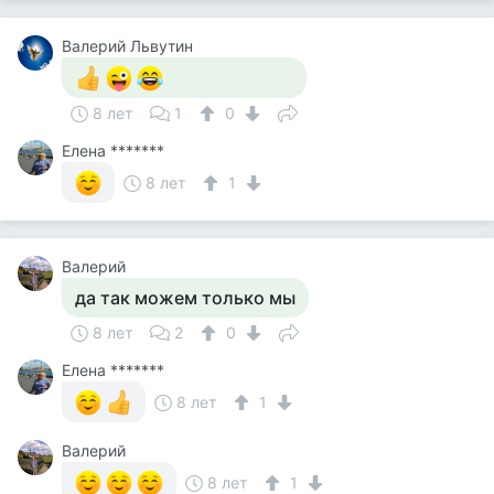
Валерий Львутин
8 лет
1
0
Елена *******
8 лет
1
Валерий
да так можем только мы
8 лет
2
0
Елена *******
8 лет
1
Валерий
8 лет
1