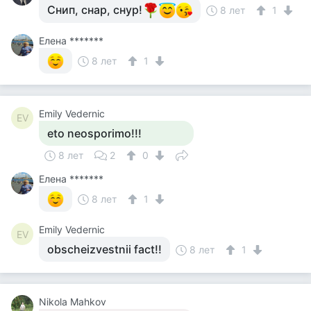
Снип, снар, снур!
8 лет
1
Елена *******
8 лет
1
Emily Vedernic
EV
eto neosporimo!!!
8 лет
2
0
Елена *******
8 лет
1
Emily Vedernic
EV
obscheizvestnii fact!!
8 лет
1
Nikola Mahkov