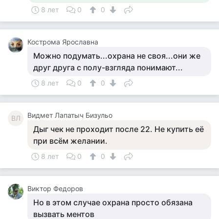
8 лет
0
0
Кострома Ярославна
Можно подумать...охрана не своя...они же
друг друга с полу-взгляда понимают...
8 лет
0
0
Видмет Лапатыч Бизульо
ВЛ
Дыг чек не проходит после 22. Не купить её
при всём желании.
8 лет
0
0
Виктор Федоров
Но в этом случае охрана просто обязана
вызвать ментов