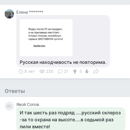
Елена *******
Русская находчивость не повторима.
8 лет
230
21
5
Ответы
Явой Сопов
ЯС
И так шесть раз подряд ....русский склероз
-за то охрана на высоте....в седьмой раз
пили вместе!