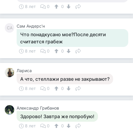
8 лет
0
0
Сам Андерс'н
СА
Что понадкусано мое?После десяти
считается грабеж
8 лет
0
0
Лариса
А что, стеллажи разве не закрывают?
8 лет
0
0
Александр Грибанов
Здорово! Завтра же попробую!
8 лет
0
0