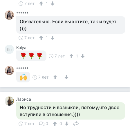
7 лет
1
******
Обязательно. Если вы хотите, так и будет.
))))
7 лет
1
Kolya
Ko
7 лет
1
******
7 лет
1
Лариса
Но трудности и возникли, потому,что двое
вступили в отношения.))))
7 лет
0
0