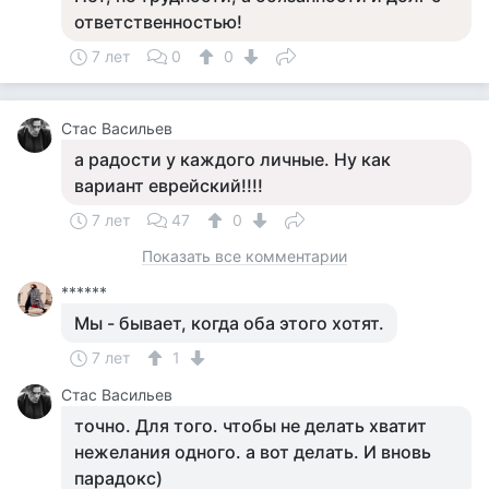
ответственностью!
7 лет
0
0
Стас Васильев
а радости у каждого личные. Ну как
вариант еврейский!!!!
7 лет
47
0
Показать все комментарии
******
Мы - бывает, когда оба этого хотят.
7 лет
1
Стас Васильев
точно. Для того. чтобы не делать хватит
нежелания одного. а вот делать. И вновь
парадокс)