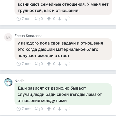
возникают семейные отношения. У меня нет
трудностей, как и отношений.
7 лет
0
0
Елена Ковалева
ЕК
у каждого пола свои задачи и отношения
это когда даюший материальное благо
получает эмоции в ответ
7 лет
0
0
Nodir
Да,и зависят от двоих.но бывают
случаи,люди ради своей въгоды ламают
отношения между ними
7 лет
0
0