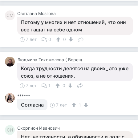
Светлана Мозгова
СМ
Потому у многих и нет отношений, что они
все тащат на себе одном
7 лет
0
0
Людмила Тихомолова ( Верещагина )
Когда трудности делятся на двоих_ это уже
союз, а не отношения.
7 лет
1
0
******
Согласна
7 лет
1
Скорпион Иванович
СИ
Нет, не трудности, а обязанности и долг с