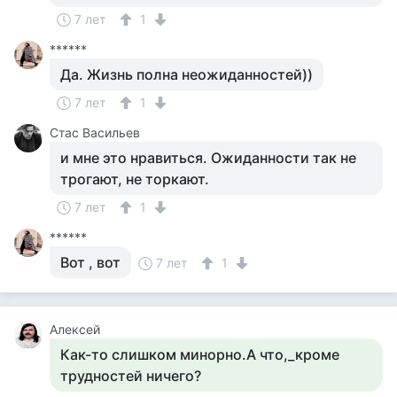
7 лет
1
******
Да. Жизнь полна неожиданностей))
7 лет
1
Стас Васильев
и мне это нравиться. Ожиданности так не
трогают, не торкают.
7 лет
1
******
Вот , вот
7 лет
1
Алексей
Как-то слишком минорно.А что,_кроме
трудностей ничего?