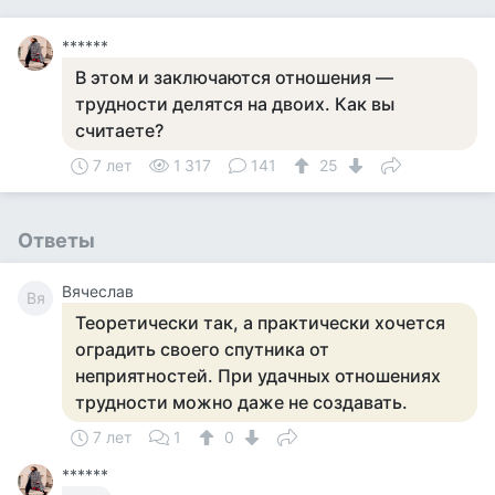
******
В этом и заключаются отношения —
трудности делятся на двоих. Как вы
считаете?
7 лет
1 317
141
25
Ответы
Вячеслав
Вя
Теоретически так, а практически хочется
оградить своего спутника от
неприятностей. При удачных отношениях
трудности можно даже не создавать.
7 лет
1
0
******