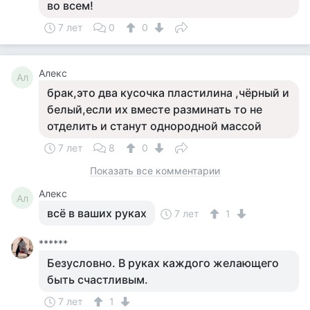
во всем!
7 лет
0
0
Алекс
Ал
брак,это два кусочка пластилина ,чёрный и
белый,если их вместе разминать то не
отделить и станут однородной массой
7 лет
8
0
Показать все комментарии
Алекс
Ал
всё в ваших руках
7 лет
1
******
Безусловно. В руках каждого желающего
быть счастливым.
7 лет
1