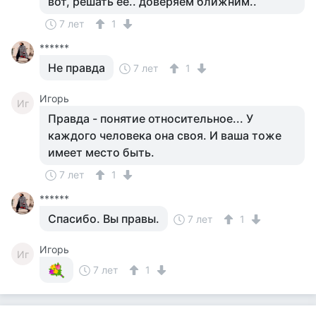
вот, решать её.. доверяем ближним..
7 лет
1
******
Не правда
7 лет
1
Игорь
Иг
Правда - понятие относительное... У
каждого человека она своя. И ваша тоже
имеет место быть.
7 лет
1
******
Спасибо. Вы правы.
7 лет
1
Игорь
Иг
7 лет
1