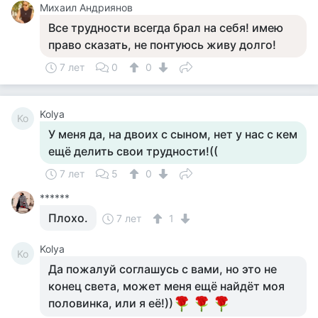
Михаил Андриянов
Все трудности всегда брал на себя! имею
право сказать, не понтуюсь живу долго!
7 лет
0
0
Kolya
Ko
У меня да, на двоих с сыном, нет у нас с кем
ещё делить свои трудности!((
7 лет
5
0
******
Плохо.
7 лет
1
Kolya
Ko
Да пожалуй соглашусь с вами, но это не
конец света, может меня ещё найдёт моя
половинка, или я её!))