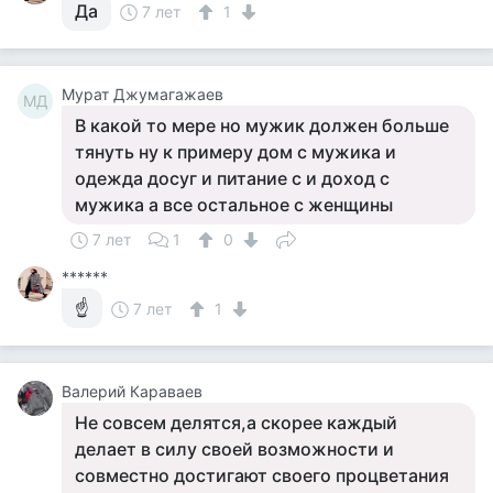
Да
7 лет
1
Мурат Джумагажаев
МД
В какой то мере но мужик должен больше
тянуть ну к примеру дом с мужика и
одежда досуг и питание с и доход с
мужика а все остальное с женщины
7 лет
1
0
******
☝
7 лет
1
Валерий Караваев
Не совсем делятся,а скорее каждый
делает в силу своей возможности и
совместно достигают своего процветания