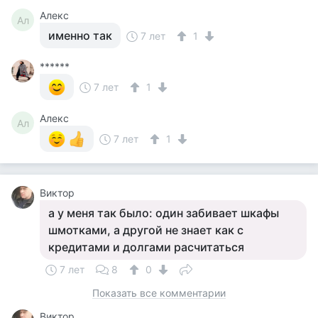
Алекс
Ал
именно так
7 лет
1
******
7 лет
1
Алекс
Ал
7 лет
1
Виктор
а у меня так было: один забивает шкафы
шмотками, а другой не знает как с
кредитами и долгами расчитаться
7 лет
8
0
Показать все комментарии
Виктор