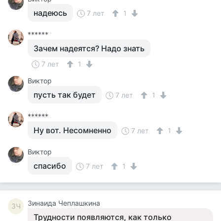
надеюсь
7 лет
1
******
Зачем надеятся? Надо знать
7 лет
1
Виктор
пусть так будет
7 лет
1
******
Ну вот. Несомненно
7 лет
1
Виктор
спасибо
7 лет
1
Зинаида Чеплашкина
ЗЧ
Трудности появляются, как только