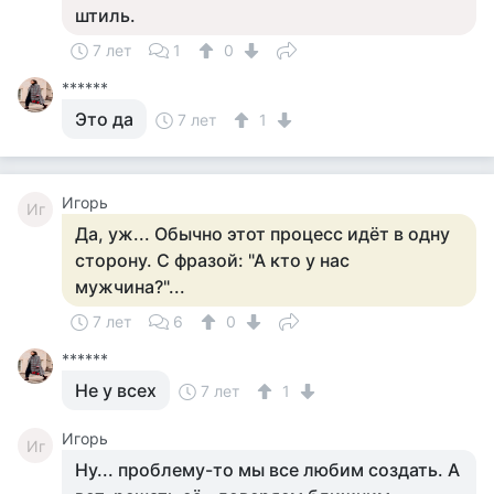
штиль.
7 лет
1
0
******
Это да
7 лет
1
Игорь
Иг
Да, уж... Обычно этот процесс идёт в одну
сторону. С фразой: "А кто у нас
мужчина?"...
7 лет
6
0
******
Не у всех
7 лет
1
Игорь
Иг
Ну... проблему-то мы все любим создать. А