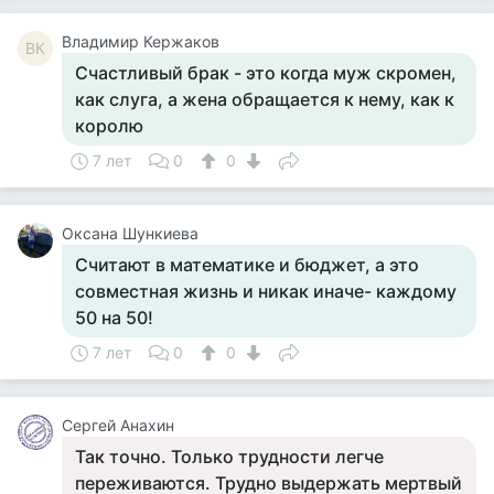
Владимир Кержаков
ВК
Счастливый брак - это когда муж скромен,
как слуга, а жена обращается к нему, как к
королю
7 лет
0
0
Оксана Шункиева
Считают в математике и бюджет, а это
совместная жизнь и никак иначе- каждому
50 на 50!
7 лет
0
0
Сергей Анахин
Так точно. Только трудности легче
переживаются. Трудно выдержать мертвый