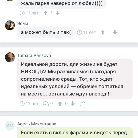
жаль парня наверно от любви((((
11 лет
1
Эсма
а может быть и так(
11 лет
1
Tamara Penzova
Идеальной дороги. для жизни не будет
НИКОГДА! Мы развиваемся благодаря
сопротивлению среды. Тот, кто ждет
идеальных условий — обречен топтаться
на месте... остальные идут вперед!!!
11 лет
0
0
Асель Микентаева
АМ
Если ехать с включ фарами и видеть перед