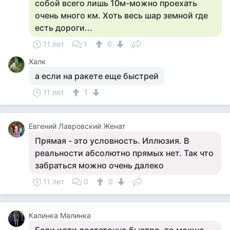
собой всего лишь 10м-можно проехать
очень много км. Хоть весь шар земной где
есть дороги...
11 лет
1
0
Халк
а если на ракете еще быстрей
11 лет
1
Евгений Лавровский Женат
Прямая - это условность. Иллюзия. В
реальности абсолютно прямых нет. Так что
забраться можно очень далеко
11 лет
0
0
Калинка Малинка