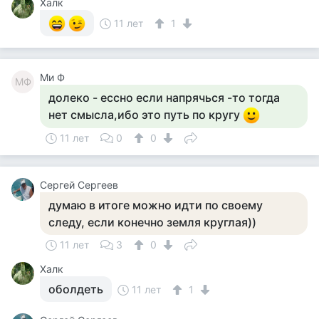
Халк
11 лет
1
Ми Ф
МФ
долеко - ессно если напрячься -то тогда
нет смысла,ибо это путь по кругу
11 лет
0
0
Сергей Сергеев
думаю в итоге можно идти по своему
следу, если конечно земля круглая))
11 лет
3
0
Халк
оболдеть
11 лет
1