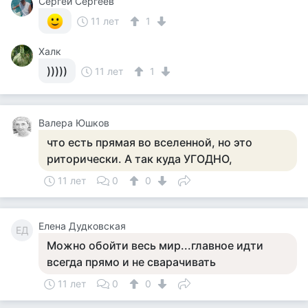
Сергей Сергеев
11 лет
1
Халк
)))))
11 лет
1
Валера Юшков
что есть прямая во вселенной, но это
риторически. А так куда УГОДНО,
11 лет
0
0
Елена Дудковская
ЕД
Можно обойти весь мир...главное идти
всегда прямо и не сварачивать
11 лет
0
0