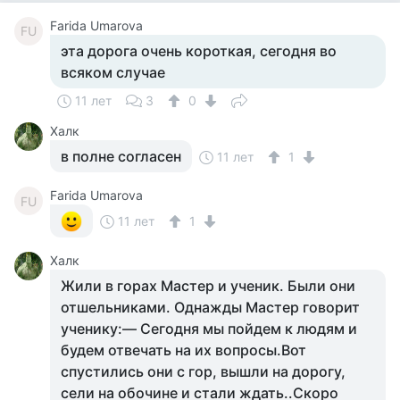
Farida Umarova
FU
эта дорога очень короткая, сегодня во
всяком случае
11 лет
3
0
Халк
в полне согласен
11 лет
1
Farida Umarova
FU
11 лет
1
Халк
Жили в горах Мастер и ученик. Были они
отшельниками. Однажды Мастер говорит
ученику:— Сегодня мы пойдем к людям и
будем отвечать на их вопросы.Вот
спустились они с гор, вышли на дорогу,
сели на обочине и стали ждать..Скоро