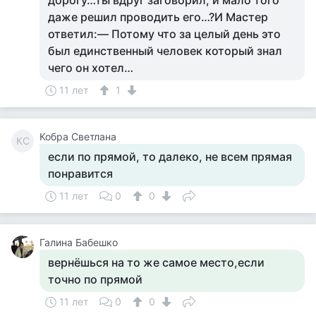
дорогу…ты вдруг заговорил, и мало того
даже решил проводить его…?И Мастер
ответил:— Потому что за целый день это
был единственный человек который знал
чего он хотел…
11 лет
1
Кобра Светлана
КС
если по прямой, то далеко, не всем прямая
понравится
11 лет
0
0
Галина Бабешко
вернёшься на то же самое место,если
точно по прямой
11 лет
0
0