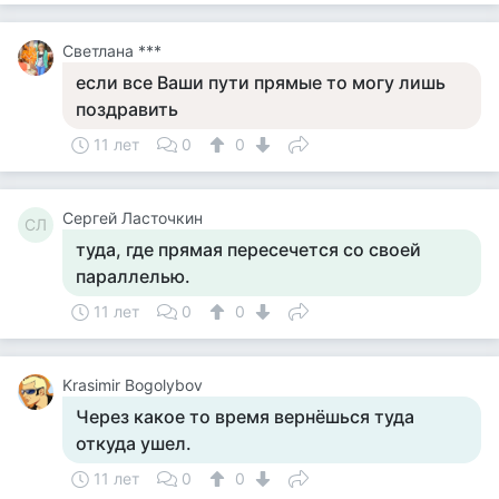
Светлана ***
если все Ваши пути прямые то могу лишь
поздравить
11 лет
0
0
Сергей Ласточкин
СЛ
туда, где прямая пересечется со своей
параллелью.
11 лет
0
0
Krasimir Bogolybov
Через какое то время вернёшься туда
откуда ушел.
11 лет
0
0