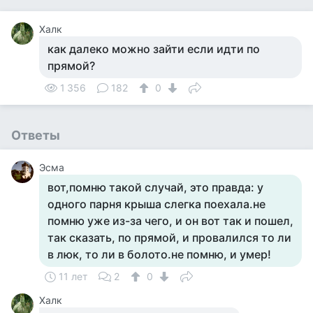
Халк
как далеко можно зайти если идти по
прямой?
1 356
182
0
Ответы
Эсма
вот,помню такой случай, это правда: у
одного парня крыша слегка поехала.не
помню уже из-за чего, и он вот так и пошел,
так сказать, по прямой, и провалился то ли
в люк, то ли в болото.не помню, и умер!
11 лет
2
0
Халк