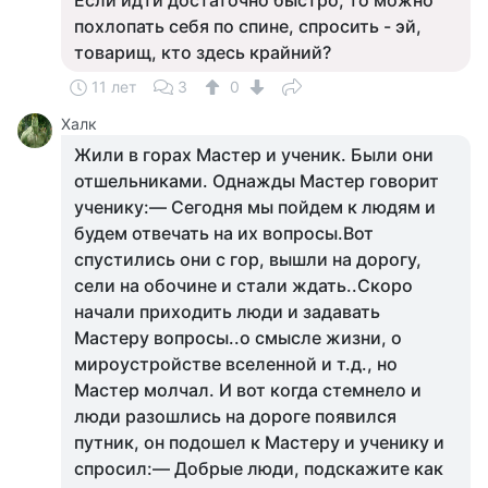
Если идти достаточно быстро, то можно
похлопать себя по спине, спросить - эй,
товарищ, кто здесь крайний?
11 лет
3
0
Халк
Жили в горах Мастер и ученик. Были они
отшельниками. Однажды Мастер говорит
ученику:— Сегодня мы пойдем к людям и
будем отвечать на их вопросы.Вот
спустились они с гор, вышли на дорогу,
сели на обочине и стали ждать..Скоро
начали приходить люди и задавать
Мастеру вопросы..о смысле жизни, о
мироустройстве вселенной и т.д., но
Мастер молчал. И вот когда стемнело и
люди разошлись на дороге появился
путник, он подошел к Мастеру и ученику и
спросил:— Добрые люди, подскажите как