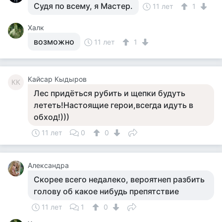
Судя по всему, я Мастер.
11 лет
1
Халк
возможно
11 лет
1
Кайсар Кыдыров
КК
Лес придёться рубить и щепки будуть
лететь!Настоящие герои,всегда идуть в
обход!)))
11 лет
0
0
Александра
Скорее всего недалеко, вероятнеп разбить
голову об какое нибудь препятствие
11 лет
1
0