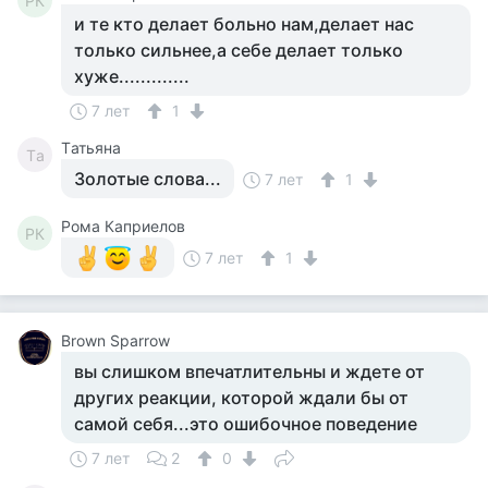
РК
и те кто делает больно нам,делает нас
только сильнее,а себе делает только
хуже.............
7 лет
1
Tатьяна
Tа
Золотые слова...
7 лет
1
Рома Каприелов
РК
7 лет
1
Brown Sparrow
вы слишком впечатлительны и ждете от
других реакции, которой ждали бы от
самой себя...это ошибочное поведение
7 лет
2
0