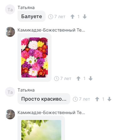
Tатьяна
Tа
Балуете
7 лет
1
Камикадзе-Божественный Теплый Ветерок
7 лет
1
Tатьяна
Tа
Просто красиво...
7 лет
1
Камикадзе-Божественный Теплый Ветерок