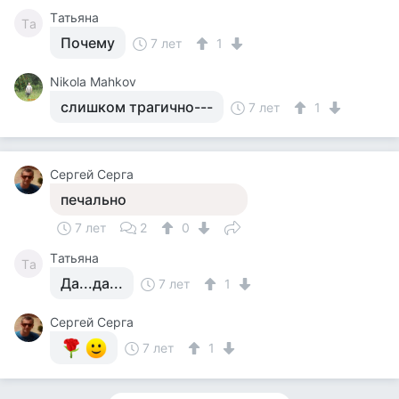
Tатьяна
Tа
Почему
7 лет
1
Nikola Mahkov
слишком трагично---
7 лет
1
Сергей Серга
печально
7 лет
2
0
Tатьяна
Tа
Да...да...
7 лет
1
Сергей Серга
7 лет
1