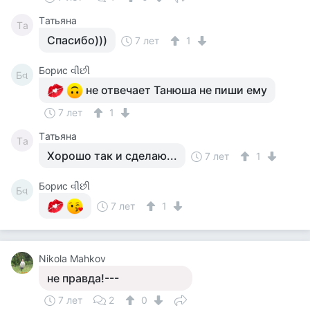
Tатьяна
Tа
Спасибо)))
7 лет
1
Борис વીંછી
Бવ
не отвечает Танюша не пиши ему
7 лет
1
Tатьяна
Tа
Хорошо так и сделаю...
7 лет
1
Борис વીંછી
Бવ
7 лет
1
Nikola Mahkov
не правда!---
7 лет
2
0