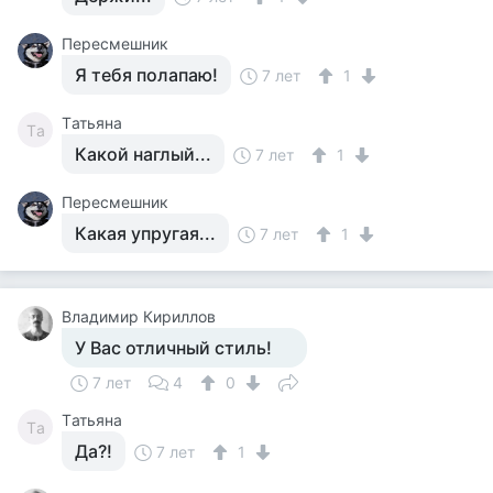
Пересмешник
Я тебя полапаю!
7 лет
1
Tатьяна
Tа
Какой наглый...
7 лет
1
Пересмешник
Какая упругая...
7 лет
1
Владимир Кириллов
У Вас отличный стиль!
7 лет
4
0
Tатьяна
Tа
Да?!
7 лет
1