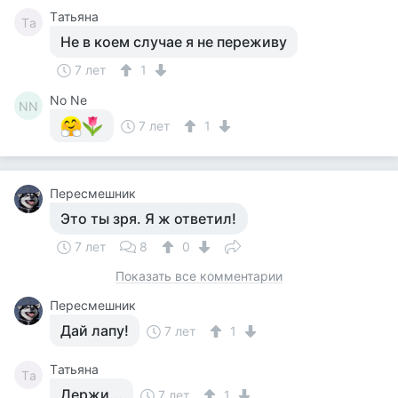
Tатьяна
Tа
Не в коем случае я не переживу
7 лет
1
No Ne
NN
7 лет
1
Пересмешник
Это ты зря. Я ж ответил!
7 лет
8
0
Показать все комментарии
Пересмешник
Дай лапу!
7 лет
1
Tатьяна
Tа
Держи...
7 лет
1