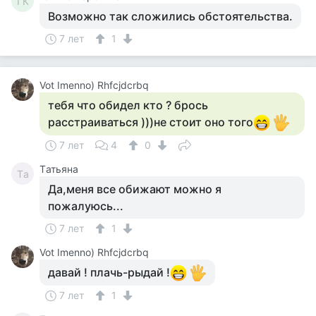
ГК
Возможно так сложились обстоятельства.
7 лет
1
Vot Imenno) Rhfcjdcrbq
тебя что обидел кто ? брось
расстраиваться )))не стоит оно того
7 лет
4
0
Tатьяна
Tа
Да,меня все обижают можно я
пожалуюсь...
7 лет
1
Vot Imenno) Rhfcjdcrbq
давай ! плачь-рыдай !
7 лет
1