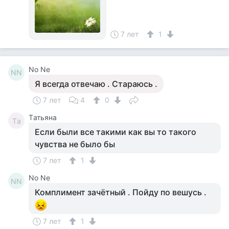
7 лет
1
No Ne
NN
Я всегда отвечаю . Стараюсь .
7 лет
4
0
Tатьяна
Tа
Если были все такими как вы то такого
чувства не было бы
7 лет
1
No Ne
NN
Комплимент зачётный . Пойду по вешусь .
7 лет
1