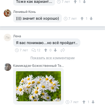
Тоже как вариант...
7 лет
1
Ленивый Конь
)))) значит всё хорошо)
7 лет
1
Лена
Ле
Я вас понимаю...но всё пройдет..
7 лет
12
0
Показать все комментарии
Камикадзе-Божественный Теплый Ветерок
7 лет
1