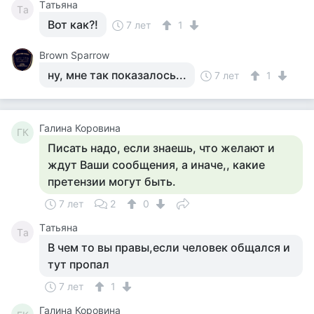
Tатьяна
Tа
Вот как?!
7 лет
1
Brown Sparrow
ну, мне так показалось...
7 лет
1
Галина Коровина
ГК
Писать надо, если знаешь, что желают и
ждут Ваши сообщения, а иначе,, какие
претензии могут быть.
7 лет
2
0
Tатьяна
Tа
В чем то вы правы,если человек общался и
тут пропал
7 лет
1
Галина Коровина