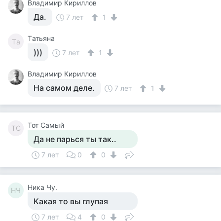
Владимир Кириллов
Да.
7 лет
1
Tатьяна
Tа
)))
7 лет
1
Владимир Кириллов
На самом деле.
7 лет
1
Тот Самый
ТС
Да не парься ты так..
7 лет
0
0
Ника Чу.
НЧ
Какая то вы глупая
7 лет
4
0