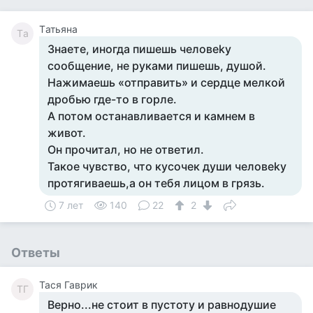
Tатьяна
Tа
Знаете, иногда пишешь человеkу
сообщение, не руками пишешь, душой.
Нажимаешь «отправить» и сердце мелкой
дробью где-то в горле.
А потом останавливается и камнем в
живот.
Он прочитал, но не ответил.
Такое чувство, что кусочек души человеkу
протягиваешь,а он тебя лицом в грязь.
7 лет
140
22
2
Ответы
Тася Гаврик
ТГ
Верно...не стоит в пустоту и равнодушие