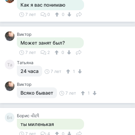
Как я вас понимаю
7 лет
0
0
Виктор
Может занят был?
7 лет
2
0
Tатьяна
Tа
24 часа
7 лет
1
Виктор
Всяко бывает
7 лет
1
Борис વીંછી
Бવ
ты миленькая
7 лет
4
0