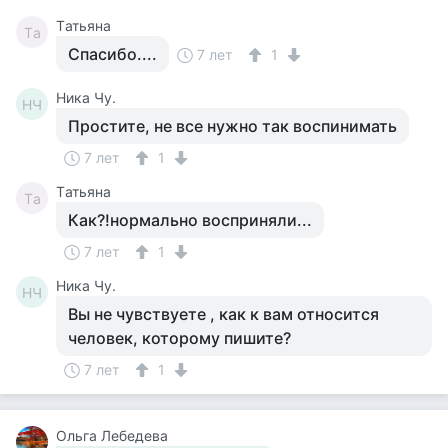
Tатьяна
Tа
Спасибо....
7 лет
1
Ника Чу.
НЧ
Простите, не все нужно так воспинимать
7 лет
1
Tатьяна
Tа
Как?!нормально восприняли...
7 лет
1
Ника Чу.
НЧ
Вы не чувствуете , как к вам относится
человек, которому пишите?
7 лет
1
Ольга Лебедева