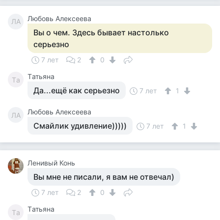
Любовь Алексеева
ЛА
Вы о чем. Здесь бывает настолько
серьезно
7 лет
2
0
Tатьяна
Tа
Да...ещё как серьезно
7 лет
1
Любовь Алексеева
ЛА
Смайлик удивление)))))
7 лет
1
Ленивый Конь
Вы мне не писали, я вам не отвечал)
7 лет
2
0
Tатьяна
Tа