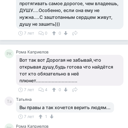
протягивать самое дорогое, чем владеешь,
ДУШУ....Особенно, если она ему не
нужна....С заштопанным сердцем живут,
душу не зашить)))
7 лет
0
0
Рома Каприелов
РК
Вот так вот Дорогая не забывай,что
открывая душу,будь готова что найдётся
тот кто обязательно в неё
плюнет.............................
7 лет
4
0
Tатьяна
Tа
Вы правы а так хочется верить людям...
7 лет
1
Рома Каприелов