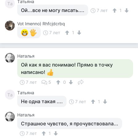
Tатьяна
Tа
Ой...все не могу писать....
7 лет
1
Vot Imenno) Rhfcjdcrbq
7 лет
1
Наталья
Ой как я вас понимаю! Прямо в точку
написано!
7 лет
5
0
Tатьяна
Tа
Не одна такая ....
7 лет
1
Наталья
Страшное чувство, я прочувствовала...
7 лет
1