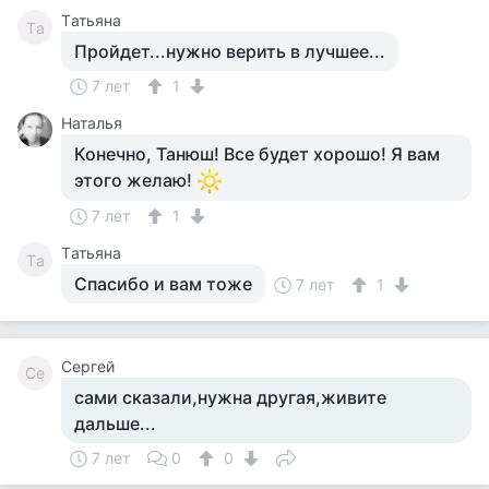
Tатьяна
Tа
Пройдет...нужно верить в лучшее...
7 лет
1
Наталья
Конечно, Танюш! Все будет хорошо! Я вам
этого желаю!
7 лет
1
Tатьяна
Tа
Спасибо и вам тоже
7 лет
1
Сергей
Се
сами сказали,нужна другая,живите
дальше...
7 лет
0
0