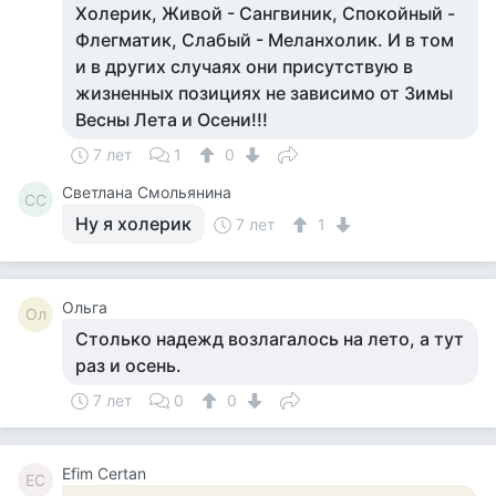
Холерик, Живой - Сангвиник, Спокойный -
Флегматик, Слабый - Меланхолик. И в том
и в других случаях они присутствую в
жизненных позициях не зависимо от Зимы
Весны Лета и Осени!!!
7 лет
1
0
Светлана Смольянина
СС
Ну я холерик
7 лет
1
Ольга
Ол
Столько надежд возлагалось на лето, а тут
раз и осень.
7 лет
0
0
Efim Certan
EC