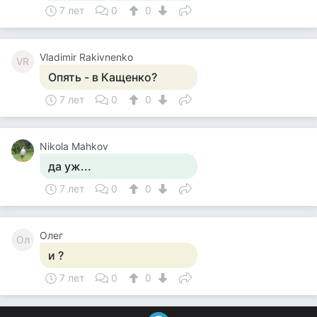
7 лет
0
0
Vladimir Rakivnenko
VR
Опять - в Кащенко?
7 лет
0
0
Nikola Mahkov
да уж...
7 лет
0
0
Олег
Ол
и ?
7 лет
0
0