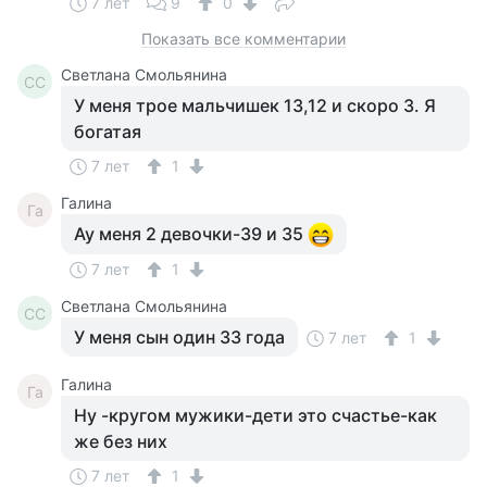
7 лет
9
0
Показать все комментарии
Светлана Смольянина
СС
У меня трое мальчишек 13,12 и скоро 3. Я
богатая
7 лет
1
Галина
Га
Ау меня 2 девочки-39 и 35
7 лет
1
Светлана Смольянина
СС
У меня сын один 33 года
7 лет
1
Галина
Га
Ну -кругом мужики-дети это счастье-как
же без них
7 лет
1