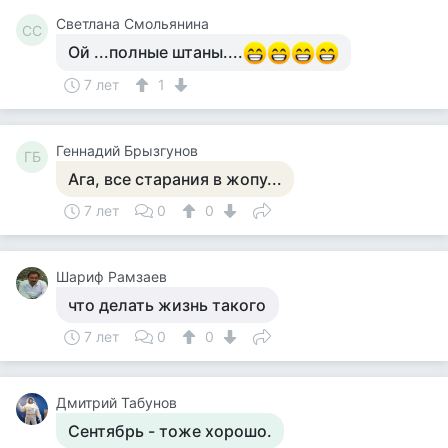
Светлана Смольянина
СС
Ой ...полные штаны....
7 лет
1
Геннадий Брызгунов
ГБ
Ага, все старания в жопу...
7 лет
0
0
Шариф Рамзаев
что делать жизнь такого
7 лет
0
0
Дмитрий Табунов
Сентябрь - тоже хорошо.