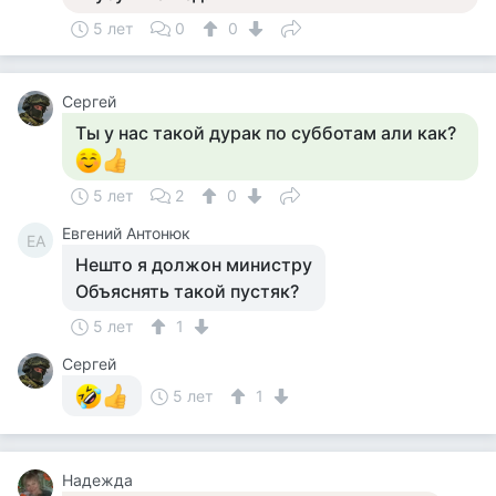
5 лет
0
0
Сергей
Ты у нас такой дурак по субботам али как?
5 лет
2
0
Евгений Антонюк
ЕА
Нешто я должон министру
Объяснять такой пустяк?
5 лет
1
Сергей
5 лет
1
Надежда