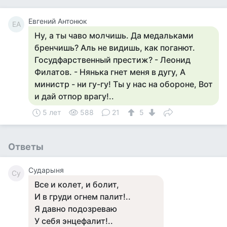
Евгений Антонюк
ЕА
Ну, а ты чаво молчишь. Да медальками
бренчишь? Аль не видишь, как поганют.
Госудфарственный престиж? - Леонид
Филатов. - Нянька гнет меня в дугу, А
министр - ни гу-гу! Ты у нас на обороне, Вот
и дай отпор врагу!..
5 лет
588
21
5
Ответы
Сударыня
Су
Все и колет, и болит,
И в груди огнем палит!..
Я давно подозреваю
У себя энцефалит!..