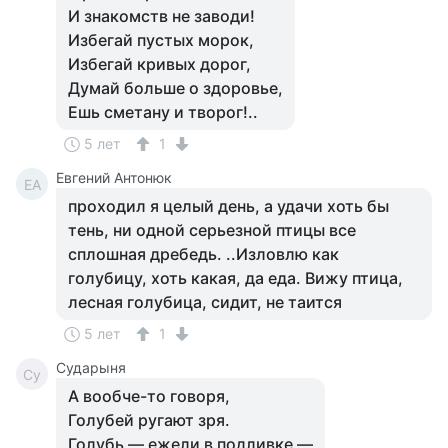
И знакомств не заводи!
Избегай пустых морок,
Избегай кривых дорог,
Думай больше о здоровье,
Ешь сметану и творог!..
5 лет
1
Евгений Антонюк
ЕА
проходил я целый день, а удачи хоть бы
тень, ни одной серьезной птицы все
сплошная дребедь. ..Изловлю как
голубицу, хоть какая, да еда. Вижу птица,
лесная голубица, сидит, не таится
5 лет
1
Сударыня
Су
А вообче-то говоря,
Голубей ругают зря.
Голубь — ежели в подливке —