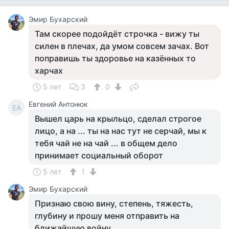
Эмир Бухарский
Там скорее подойдёт строчка - вижу ты
силен в плечах, да умом совсем зачах. Вот
поправишь ты здоровье на казённых то
харчах
5 лет
3
0
Евгений Антонюк
ЕА
Вышел царь на крыльцо, сделал строгое
лицо, а на ... ты на нас тут не серчай, мы к
тебя чай не на чай ... в общем дело
принимает социальный оборот
5 лет
1
Эмир Бухарский
Признаю свою вину, степень, тяжесть,
глубину и прошу меня отправить на
ближайшую войну.