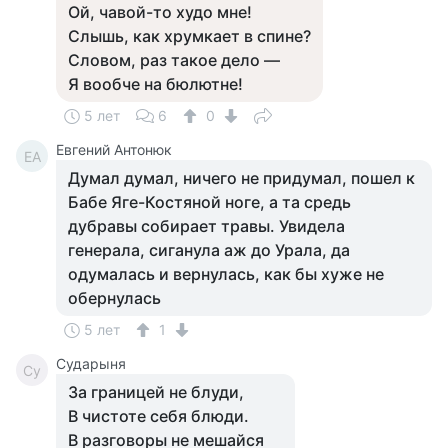
Ой, чавой-то худо мне!
Слышь, как хрумкает в спине?
Словом, раз такое дело —
Я вообче на бюлютне!
5 лет
6
0
Евгений Антонюк
ЕА
Думал думал, ничего не придумал, пошел к
Бабе Яге-Костяной ноге, а та средь
дубравы собирает травы. Увидела
генерала, сиганула аж до Урала, да
одумалась и вернулась, как бы хуже не
обернулась
5 лет
1
Сударыня
Су
За границей не блуди,
В чистоте себя блюди.
В разговоры не мешайся