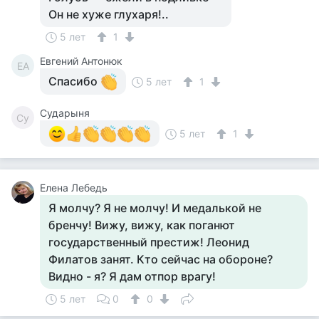
Он не хуже глухаря!..
5 лет
1
Евгений Антонюк
ЕА
Спасибо
5 лет
1
Сударыня
Су
5 лет
1
Елена Лебедь
Я молчу? Я не молчу! И медалькой не
бренчу! Вижу, вижу, как поганют
государственный престиж! Леонид
Филатов занят. Кто сейчас на обороне?
Видно - я? Я дам отпор врагу!
5 лет
0
0