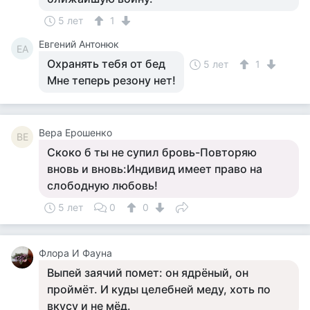
5 лет
1
Евгений Антонюк
ЕА
Охранять тебя от бед
5 лет
1
Мне теперь резону нет!
Вера Ерошенко
ВЕ
Скоко б ты не супил бровь-Повторяю
вновь и вновь:Индивид имеет право на
слободную любовь!
5 лет
0
0
Флора И Фауна
Выпей заячий помет: он ядрёный, он
проймёт. И куды целебней меду, хоть по
вкусу и не мёд.