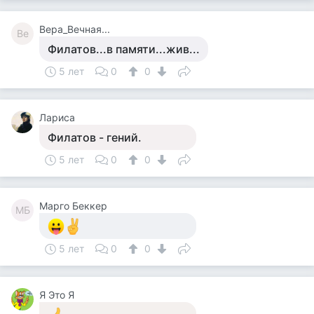
Вера_Вечная...
Ве
Филатов...в памяти...жив...
5 лет
0
0
Лариса
Филатов - гений.
5 лет
0
0
Марго Беккер
МБ
5 лет
0
0
Я Это Я