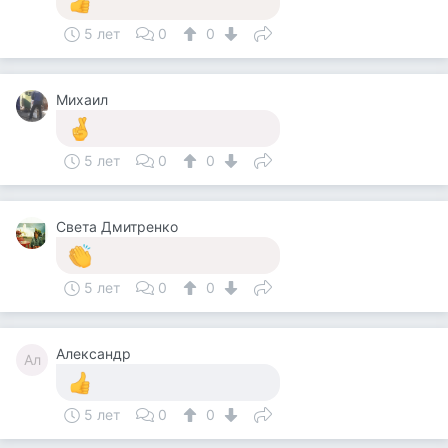
5 лет
0
0
Михаил
5 лет
0
0
Света Дмитренко
5 лет
0
0
Александр
Ал
5 лет
0
0