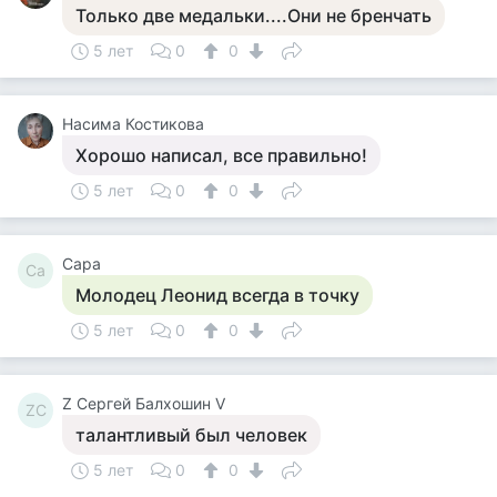
Только две медальки....Они не бренчать
5 лет
0
0
Насима Костикова
Хорошо написал, все правильно!
5 лет
0
0
Сара
Са
Молодец Леонид всегда в точку
5 лет
0
0
Z Сергей Балхошин V
ZС
талантливый был человек
5 лет
0
0