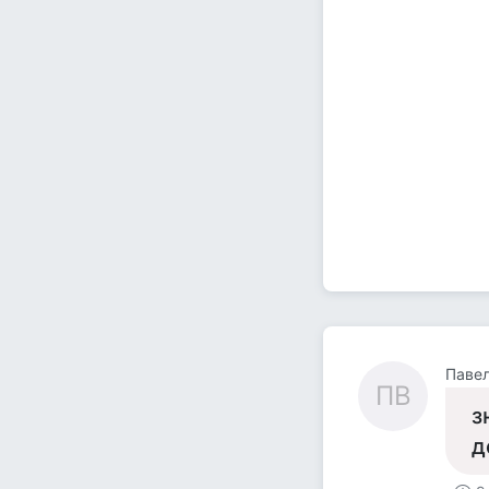
Павел
ПВ
з
д