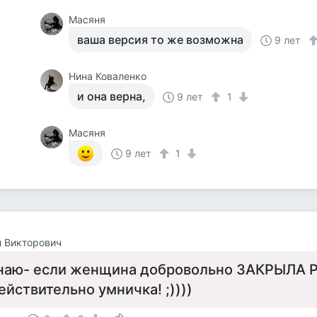
Масяня
ваша версия то же возможна
9 лет
Нина Коваленко
и она верна,
9 лет
1
Масяня
9 лет
1
 Викторович
наю- если женщина добровольно ЗАКРЫЛА РО
ействительно умничка! ;))))