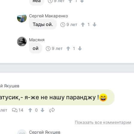
неа
9 лет
1
Сергей Макаренко
Тады ой.
9 лет
1
Масяня
ой
9 лет
1
ей Якушев
атусик,- я-же не нашу паранджу !
 лет
14
0
Показать все комментарии
Сергей Якушев