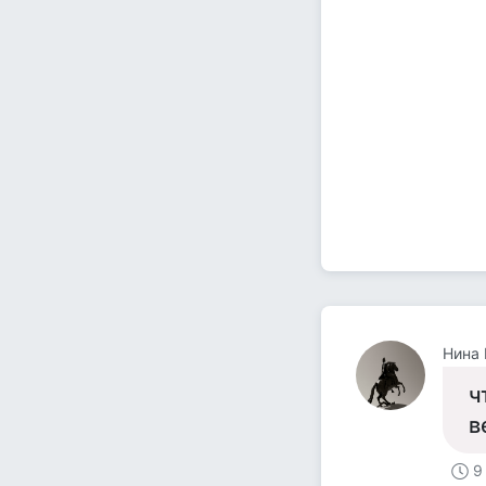
Нина 
ч
в
9