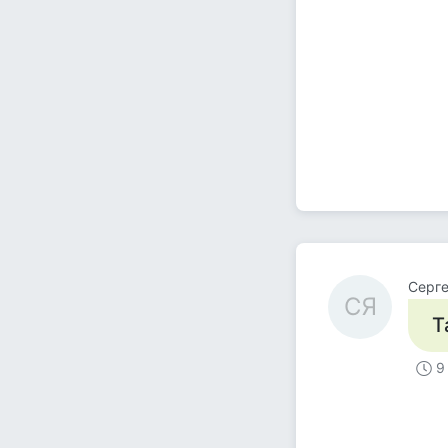
Серг
СЯ
Т
9