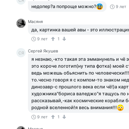
СЯ
недопер?а попроще можно?
9 лет
Масяня
да, картинка вашей авы - это иллюстраци
9 лет
1
Сергей Якушев
СЯ
я незнаю,-кто такая эта эмманунель и чё э
это короче логотип(ну типа фотка) моей 
ведь можешь обьяснить по человечески!!!а
то.чесно говоря я с компом-то знаком нед
динозавр-с прошлого века если чё!)а карт
художника"бориса валеджо"я тащусь по н
рассказывай,-как космические корабли 
родной вселенной!я весь внимания!!!
9 лет
1
Масяня