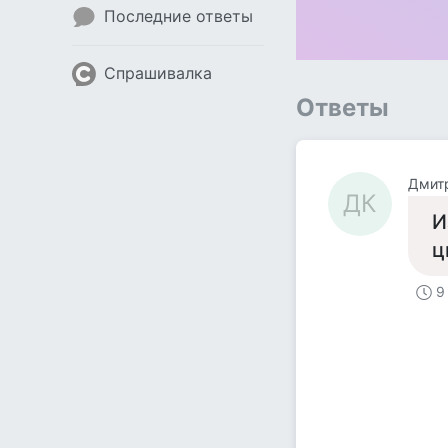
Последние ответы
Спрашивалка
Ответы
Дмит
ДК
И
ц
9