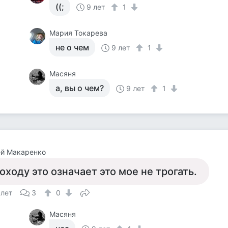
((;
9 лет
1
Мария Токарева
не о чем
9 лет
1
Масяня
а, вы о чем?
9 лет
1
ей Макаренко
оходу это означает это мое не трогать.
 лет
3
0
Масяня