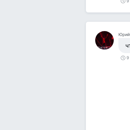
9
Юрий
ч
9