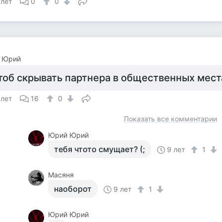
 лет
0
0
 Юрий
тоб скрывать партнера в общественных мест
 лет
16
0
Показать все комментарии
Юрий Юрий
тебя чтото смущает? (;
9 лет
1
Масяня
наоборот
9 лет
1
Юрий Юрий