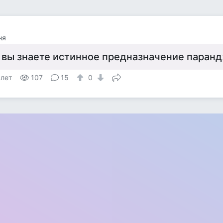
ня
 вы знаете истинное предназначение паран
 лет
107
15
0