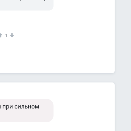
1
м при сильном