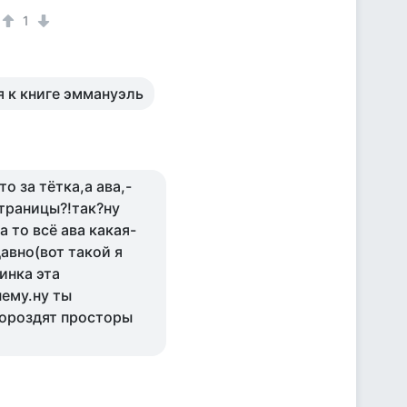
1
я к книге эммануэль
то за тётка,а ава,-
страницы?!так?ну
 то всё ава какая-
авно(вот такой я
инка эта
ему.ну ты
бороздят просторы