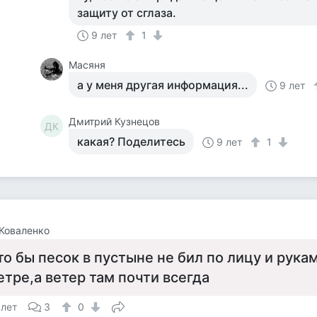
защиту от сглаза.
9 лет
1
Масяня
а у меня другая информация...
9 лет
Дмитрий Кузнецов
ДК
какая? Поделитесь
9 лет
1
Коваленко
то бы песок в пустыне не бил по лицу и рука
етре,а ветер там почти всегда
 лет
3
0