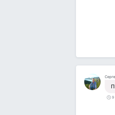
Серг
П
9