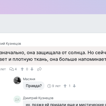
рий Кузнецов
значально, она защищала от солнца. Но сейч
вет и плотную ткань, она больше напоминае
 лет
4
0
Масяня
Правда?
9 лет
1
Дмитрий Кузнецов
ДК
ну, позже ей придали еще и мистические 