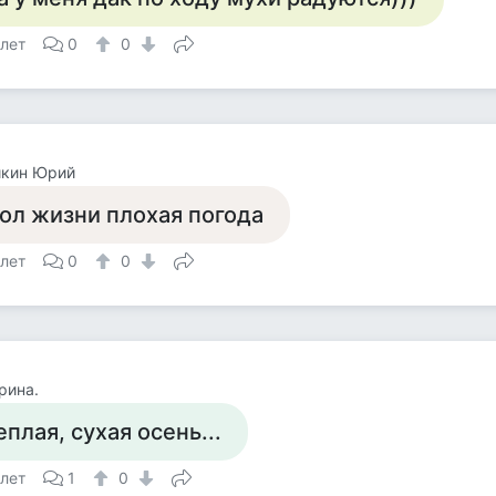
 лет
0
0
йкин Юрий
ол жизни плохая погода
 лет
0
0
рина.
еплая, сухая осень...
 лет
1
0