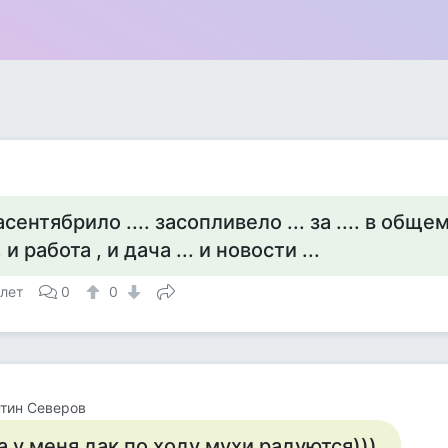
асентябрило .... засопливело ... за .... в обще
.. и работа , и дача ... и новости ...
 лет
0
0
тин Северов
а у меня дак по ходу мухи радуются)))