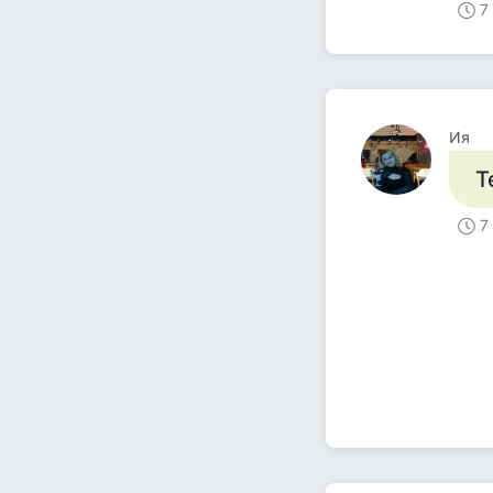
7
Ия
Т
7