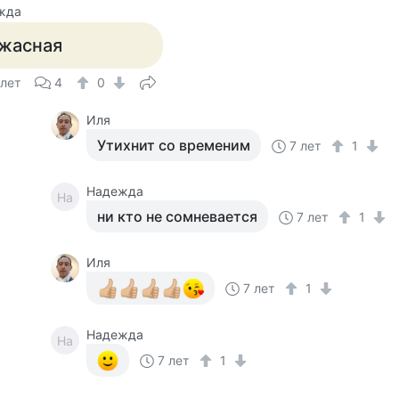
жда
жасная
 лет
4
0
Иля
Утихнит со временим
7 лет
1
Надежда
На
ни кто не сомневается
7 лет
1
Иля
7 лет
1
Надежда
На
7 лет
1