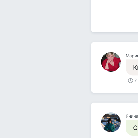
Мари
К
7
Янина
С