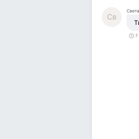
Свет
Св
Т
7