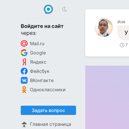
Иля
Войдите на сайт
У
через:
Mail.ru
7
Google
Яндекс
Фейсбук
ВКонтакте
Одноклассники
Задать вопрос
Главная страница