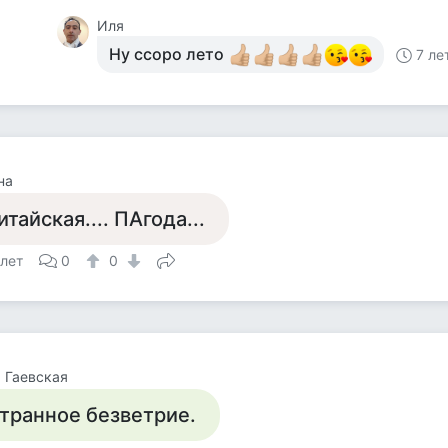
Иля
Ну ссоро лето
7 ле
на
итайская.... ПАгода...
 лет
0
0
 Гаевская
транное безветрие.