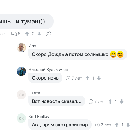
а
ишь...и туман)))
 лет
6
0
Иля
Скоро Дождь а потом солнышко
Николай Кузьмичёв
Скоро ночь
7 лет
1
Света
Св
Вот новость сказал...
7 лет
1
Kirill Kirillov
KK
Ага, прям экстрасинсир
7 лет
1