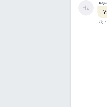
Наде
На
У
7