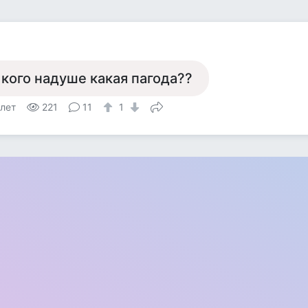
 кого надуше какая пагода??
 лет
221
11
1