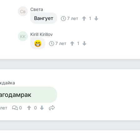
Света
Св
Вангует
7 лет
1
Kirill Kirillov
KK
7 лет
1
ждайка
агодамрак
 лет
0
0