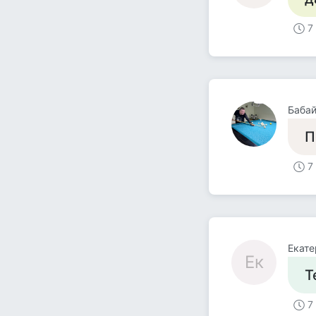
7
Баба
П
7
Екате
Ек
Т
7