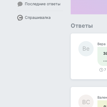
Последние ответы
Спрашивалка
Ответы
Вера
Ве
з
.
7
Вален
ВС
д