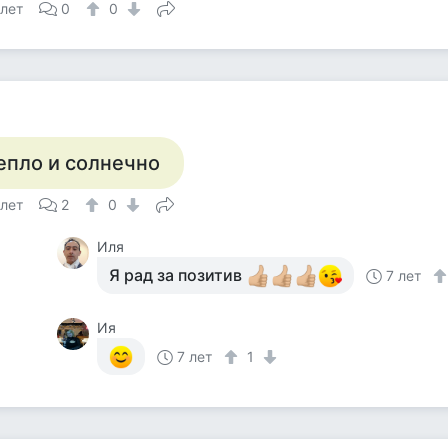
 лет
0
0
епло и солнечно
 лет
2
0
Иля
Я рад за позитив
7 лет
Ия
7 лет
1