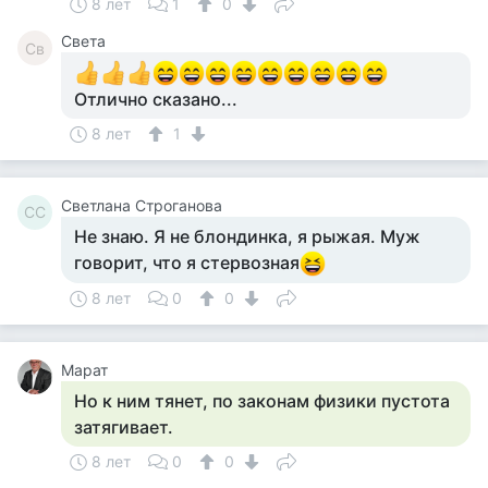
8 лет
1
0
Света
Св
Отлично сказано...
8 лет
1
Светлана Строганова
СС
Не знаю. Я не блондинка, я рыжая. Муж
говорит, что я стервозная
8 лет
0
0
Марат
Но к ним тянет, по законам физики пустота
затягивает.
8 лет
0
0