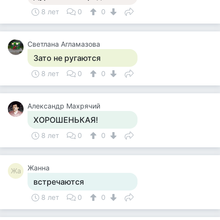
8 лет
0
0
Светлана Агламазова
Зато не ругаются
8 лет
0
0
Александр Махрячий
ХОРОШЕНЬКАЯ!
8 лет
0
0
Жанна
Жа
встречаются
8 лет
0
0