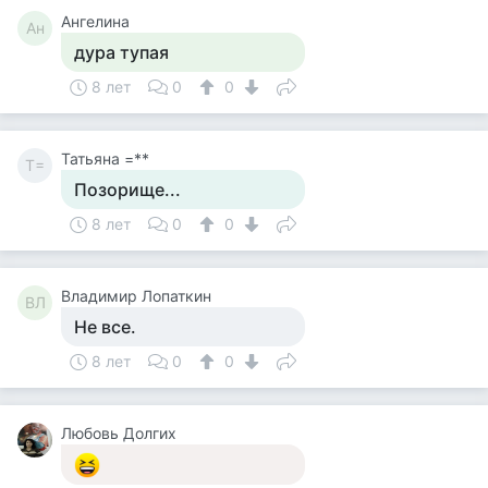
Ангелина
Ан
дура тупая
8 лет
0
0
Татьяна =**
Т=
Позорище...
8 лет
0
0
Владимир Лопаткин
ВЛ
Не все.
8 лет
0
0
Любовь Долгих