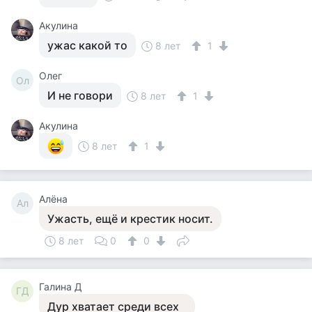
Акулина
ужас какой то
8 лет
1
Олег
Ол
И не говори
8 лет
1
Акулина
8 лет
1
Алёна
Ал
Ужасть, ещё и крестик носит.
8 лет
0
0
Галина Д
ГД
Дур хватает среди всех