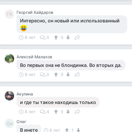
Георгий Хайдаров
ГХ
Интересно, он новый или использованный
8 лет
0
0
Алексей Малахов
Во первых она не блондинка. Во вторых да.
8 лет
0
0
Акулина
и где ты такое находишь только
8 лет
4
0
Олег
Ол
В инете
8 лет
1