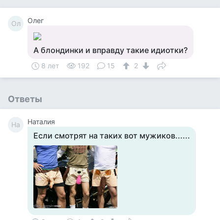
Олег
Ол
А блондинки и вправду такие идиотки?
8 лет
192
15
2
Ответы
Наталия
На
Если смотрят на таких вот мужиков......