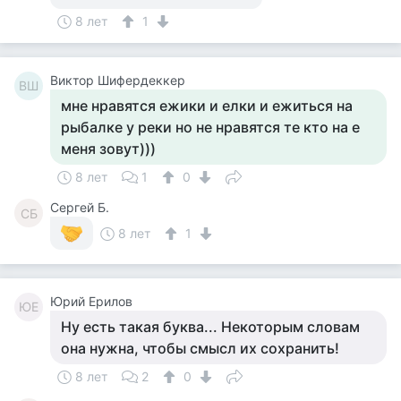
8 лет
1
Виктор Шифердеккер
ВШ
мне нравятся ежики и елки и ежиться на
рыбалке у реки но не нравятся те кто на е
меня зовут)))
8 лет
1
0
Сергей Б.
СБ
8 лет
1
Юрий Ерилов
ЮЕ
Ну есть такая буква... Некоторым словам
она нужна, чтобы смысл их сохранить!
8 лет
2
0