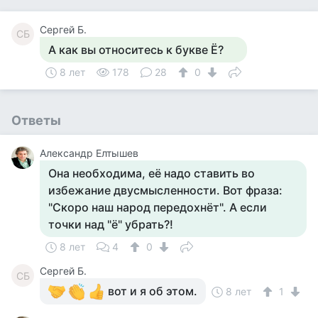
Сергей Б.
СБ
А как вы относитесь к букве Ё?
8 лет
178
28
0
Ответы
Александр Елтышев
Она необходима, её надо ставить во
избежание двусмысленности. Вот фраза:
"Скоро наш народ передохнёт". А если
точки над "ё" убрать?!
8 лет
4
0
Сергей Б.
СБ
вот и я об этом.
8 лет
1