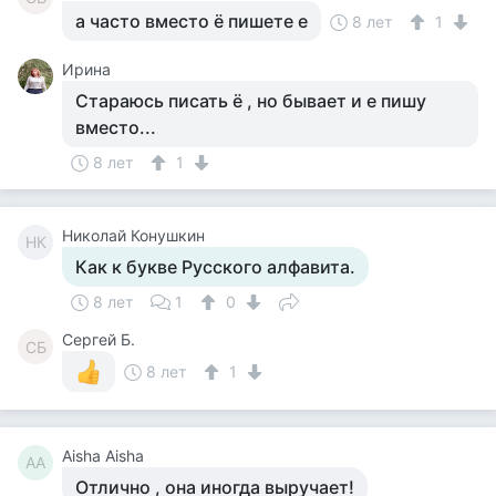
а часто вместо ё пишете е
8 лет
1
Ирина
Стараюсь писать ё , но бывает и е пишу
вместо...
8 лет
1
Николай Конушкин
НК
Как к букве Русского алфавита.
8 лет
1
0
Сергей Б.
СБ
8 лет
1
Aisha Aisha
AA
Отлично , она иногда выручает!