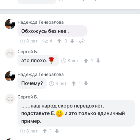
Надежда Генералова
Обхожусь без нее .
8 лет
4
0
Сергей Б.
СБ
это плохо.
8 лет
1
Надежда Генералова
Почему?
8 лет
1
Сергей Б.
СБ
......наш народ скоро передохнёт.
подставьте Е.
и это только единичный
пример.
8 лет
1