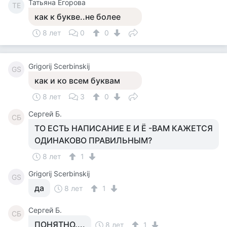
Татьяна Егорова
ТЕ
как к букве..не более
8 лет
0
0
Grigorij Scerbinskij
GS
как и ко всем буквам
8 лет
3
0
Сергей Б.
СБ
ТО ЕСТЬ НАПИСАНИЕ Е И Ё -ВАМ КАЖЕТСЯ
ОДИНАКОВО ПРАВИЛЬНЫМ?
8 лет
1
Grigorij Scerbinskij
GS
да
8 лет
1
Сергей Б.
СБ
ПОНЯТНО....
8 лет
1