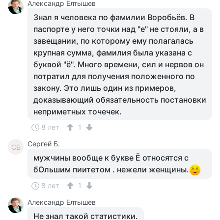
Александр Елтышев
Знал я человека по фамилии Воробьёв. В
паспорте у него точки над "е" не стояли, а в
завещании, по которому ему полагалась
крупная сумма, фамилия была указана с
буквой "ё". Много времени, сил и нервов он
потратил для получения положенного по
закону. Это лишь один из примеров,
доказывающий обязательность постановки
неприметных точечек.
8 лет
1
Сергей Б.
СБ
мужчины вообще к букве Ё относятся с
бОльшим пиитетом . нежели женщины.
8 лет
1
Александр Елтышев
Не знал такой статистики.