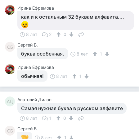
Ирина Ефремова
как и к остальным 32 буквам алфавита....
8 лет
2
0
Сергей Б.
СБ
буква особенная.
8 лет
1
Ирина Ефремова
обычная!
8 лет
1
Анатолий Дилан
АД
Самая нужная буква в русском алфавите
8 лет
1
0
Сергей Б.
СБ
8 лет
1