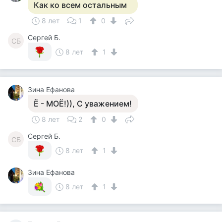
Как ко всем остальным
8 лет
1
0
Сергей Б.
СБ
8 лет
1
Зина Ефанова
Ё - МОЁ!)), С уважением!
8 лет
2
0
Сергей Б.
СБ
8 лет
1
Зина Ефанова
8 лет
1