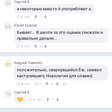
Сергей Б.
СБ
а некоторые вместо ё употребляют е.
8 лет
1
Юрий Ерилов
ЮЕ
Бывает... В школе за это оценки снижали и
правильно делали...
8 лет
1
Андрей Пивенко
АП
положительно, свернувшийся Ёж, символ
наступившего Новолетия для славян)
8 лет
1
0
Сергей Б.
СБ
8 лет
1