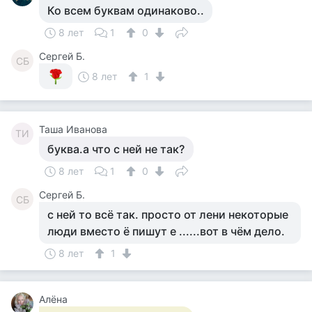
Ко всем буквам одинаково..
8 лет
1
0
Сергей Б.
СБ
8 лет
1
Таша Иванова
ТИ
буква.а что с ней не так?
8 лет
1
0
Сергей Б.
СБ
с ней то всё так. просто от лени некоторые
люди вместо ё пишут е ......вот в чём дело.
8 лет
1
Алёна