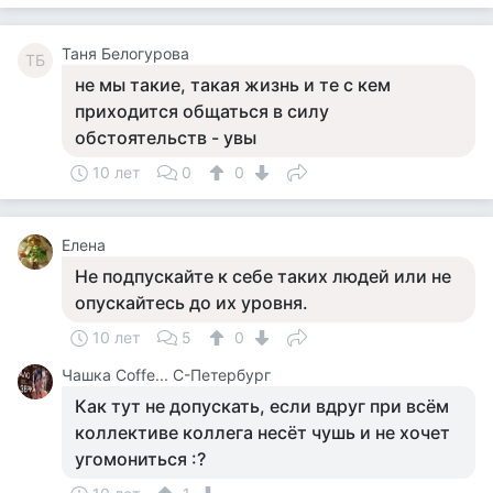
Таня Белогурова
ТБ
не мы такие, такая жизнь и те с кем
приходится общаться в силу
обстоятельств - увы
10 лет
0
0
Елена
Не подпускайте к себе таких людей или не
опускайтесь до их уровня.
10 лет
5
0
Чашка Cоffe... С-Петербург
Как тут не допускать, если вдруг при всём
коллективе коллега несёт чушь и не хочет
угомониться :?