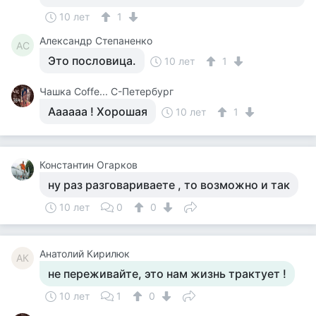
10 лет
1
Александр Степаненко
АС
Это пословица.
10 лет
1
Чашка Cоffe... С-Петербург
Аааааа ! Хорошая
10 лет
1
Константин Огарков
ну раз разговариваете , то возможно и так
10 лет
0
0
Анатолий Кирилюк
АК
не переживайте, это нам жизнь трактует !
10 лет
1
0