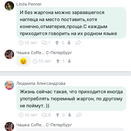
Linda Penner
И без жаргона можно зарвавшегося
наглеца на место поставить,хотя
конечно,отматерив,проще.С каждым
приходится говорить на их родном языке
10 лет
1
0
Чашка Cоffe... С-Петербург
10 лет
1
Людмила Александрова
Жизнь сейчас такая, что приходится иногда
употреблять тюремный жаргон, по другому
не поймут. ))
10 лет
6
0
Чашка Cоffe... С-Петербург