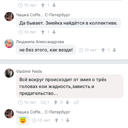
10 лет
1
Чашка Cоffe... С-Петербург
Да бывает. Змейка найдётся в коллективе.
10 лет
1
Людмила Александрова
не без этого, как везде!
10 лет
1
Vladimir Felde
Всё вокруг происходит от змия о трёх
головах кои жадность,зависть и
предательство...
10 лет
1
0
Чашка Cоffe... С-Петербург
10 лет
1