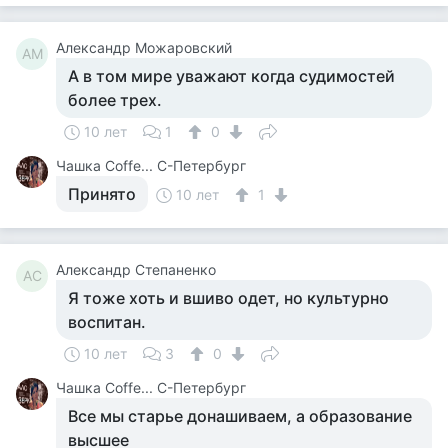
Александр Можаровский
АМ
А в том мире уважают когда судимостей
более трех.
10 лет
1
0
Чашка Cоffe... С-Петербург
Принято
10 лет
1
Александр Степаненко
АС
Я тоже хоть и вшиво одет, но культурно
воспитан.
10 лет
3
0
Чашка Cоffe... С-Петербург
Все мы старье донашиваем, а образование
высшее