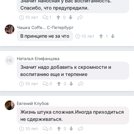
Значит наносная у Вас воспитанность.
Спасибо, что предупредили.
10 лет
1
0
Чашка Cоffe... С-Петербург
В принципе не за что
10 лет
1
Наталья Епифанцева
НЕ
Значит надо добавить к скромности и
воспитанию еще и терпение
10 лет
0
0
Евгений Клубов
Жизнь штука сложная.Иногда приходиться
не сдерживаться.
10 лет
0
0