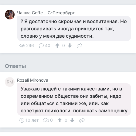
Чашка Cоffe... С-Петербург
? Я достаточно скромная и воспитанная. Но
разговаривать иногда приходится так,
словно у меня две судимости.
296
40
0
Ответы
Rozali Mironova
RM
Уважаю людей с такими качествами, но в
современном обществе они забиты, надо
или общаться с такими же, или. как
советуют психологи, повышать самооценку
10 лет
0
0