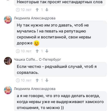
Некоторые так просят нестандартных слов
10 лет
1
Людмила Александрова
Ну так нужно им это давать, чтоб не
мучались ! на певать на репутацию
скромной и воспитанной, свои нервы
дороже
10 лет
1
Чашка Cоffe... С-Петербург
Если честно - редчайший случай, чтоб я
сорвалась.
10 лет
1
Людмила Александрова
а я не говорю, что это надо делать всегда,
когда нервы уже не выдерживают хамского
отношения, то можно ))