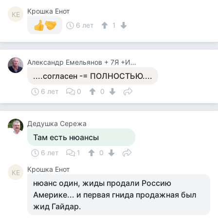
Крошка Енот
КЕ
6 лет
1
Александр Емельянов + 7Я +Инструктор Туризма
....согласен -= ПОЛНОСТЬЮ....
6 лет
0
0
Дедушка Сережа
Там есть нюансы
6 лет
1
0
Крошка Енот
КЕ
нюанс один, жиды продали Россию
Америке... и первая гнида продажная был
жид Гайдар.