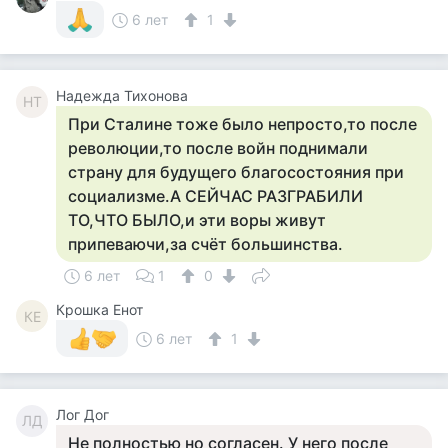
6 лет
1
Надежда Тихонова
НТ
При Сталине тоже было непросто,то после
революции,то после войн поднимали
страну для будущего благосостояния при
социализме.А СЕЙЧАС РАЗГРАБИЛИ
ТО,ЧТО БЫЛО,и эти воры живут
припеваючи,за счёт большинства.
6 лет
1
0
Крошка Енот
КЕ
6 лет
1
Лог Дог
ЛД
Не полностью но согласен. У него после