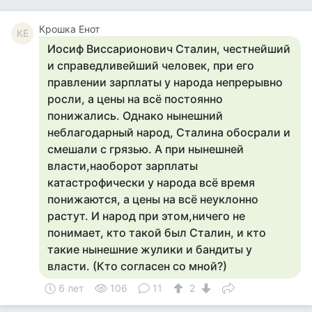
Крошка Енот
КЕ
Иосиф Виссарионович Сталин, честнейший
и справедливейший человек, при его
правлении зарплаты у народа непрерывно
росли, а цены на всё постоянно
понижались. Однако нынешний
неблагодарный народ, Сталина обосрали и
смешали с грязью. А при нынешней
власти,наоборот зарплаты
катастрофически у народа всё время
понижаются, а цены на всё неуклонно
растут. И народ при этом,ничего не
понимает, кто такой был Сталин, и кто
такие нынешние жулики и бандиты у
власти. (Кто согласен со мной?)
6 лет
106
11
2