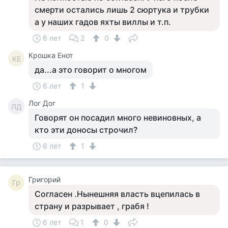
смерти остались лишь 2 сюртука и трубки
а у наших гадов яхты виллы и т.п.
6 лет
2
0
Крошка Енот
КЕ
да...а это говорит о многом
6 лет
1
Лог Дог
ЛД
Говорят он посадил много невиновных, а
кто эти доносы строчил?
6 лет
1
Григорий
Гр
Согласен .Нынешняя власть вцепилась в
страну и разрывает , грабя !
6 лет
1
0