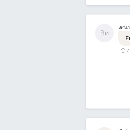
Витал
Ви
Е
7