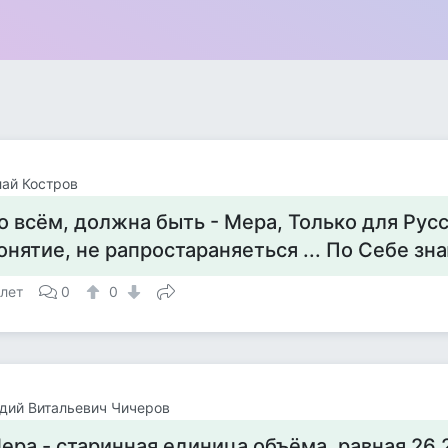
ай Костров
о всём, должна быть - Мера, Только для Русс
онятие, не рапростараняеться ... По Себе зна
 лет
0
0
дий Витальевич Чичеров
ера - старинная единица объёма, равная 26,2