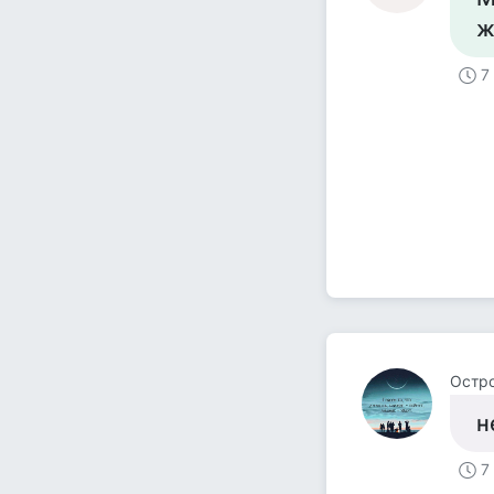
ж
7
Остр
н
7