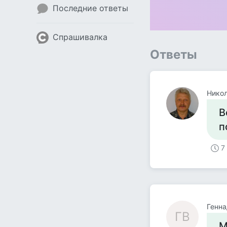
Последние ответы
Спрашивалка
Ответы
Никол
В
п
7
Генна
ГВ
М