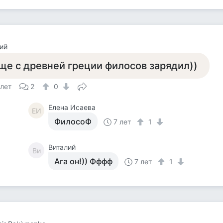
ий
ще с древней греции филосов зарядил))
 лет
2
0
Елена Исаева
ЕИ
ФилосоФ
7 лет
1
Виталий
Ви
Ага он!)) Фффф
7 лет
1