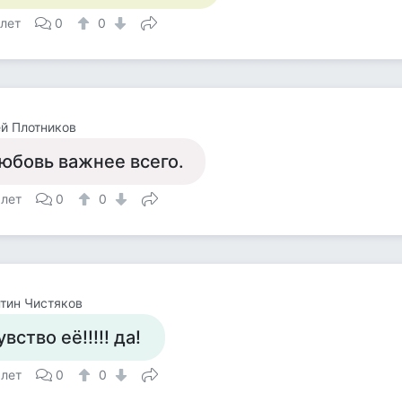
 лет
0
0
й Плотников
юбовь важнее всего.
 лет
0
0
тин Чистяков
увство её!!!!! да!
 лет
0
0