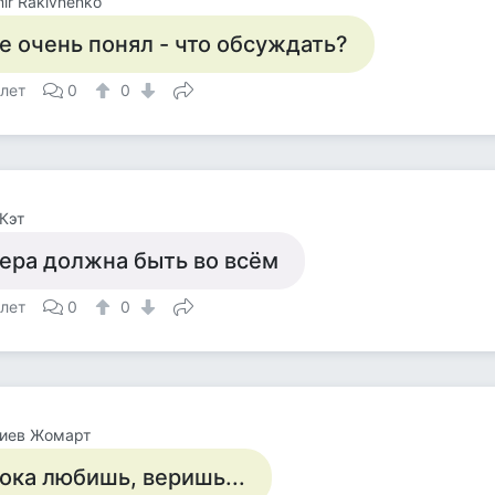
mir Rakivnenko
е очень понял - что обсуждать?
 лет
0
0
Кэт
ера должна быть во всём
 лет
0
0
лиев Жомарт
ока любишь, веришь...