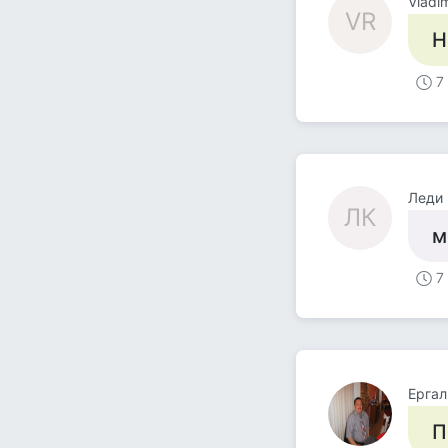
Vladi
VR
Н
7
Леди 
ЛК
м
7
Ерга
П