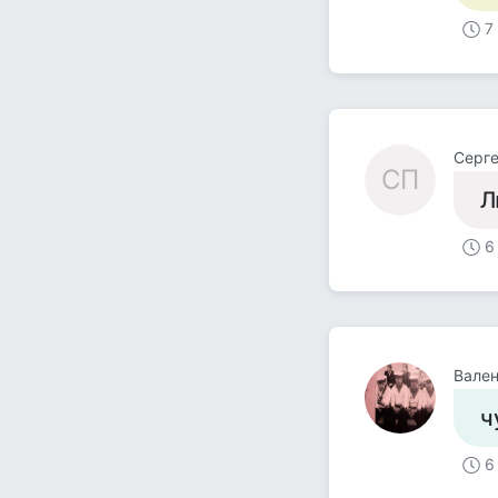
7
Cерге
CП
Л
6
Вален
ч
6