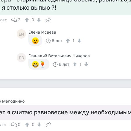
 я столько выпью ?!
 лет
2
0
Елена Исаева
ЕИ
6 лет
1
Геннадий Витальевич Чичеров
ГВ
6 лет
1
о Мелодично
ет я считаю равновесие между необходимым
 лет
0
0