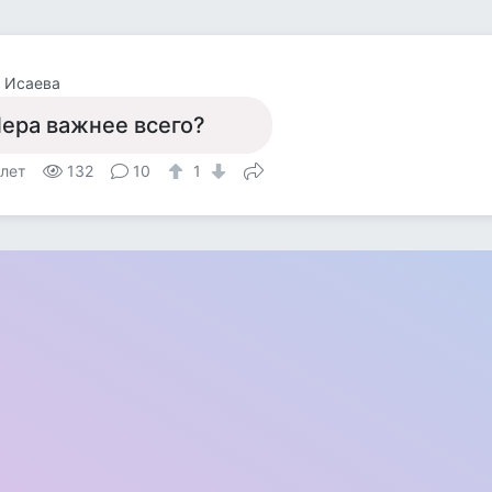
 Исаева
ера важнее всего?
 лет
132
10
1