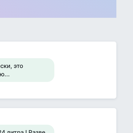
ски, это
ю...
4 литра ! Разве