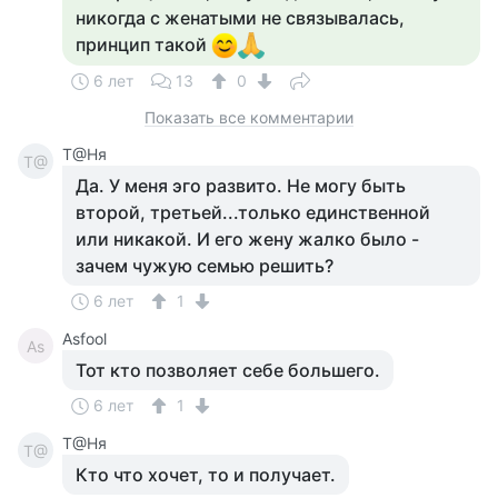
никогда с женатыми не связывалась,
принцип такой
6 лет
13
0
Показать все комментарии
Т@Ня
Т@
Да. У меня эго развито. Не могу быть
второй, третьей...только единственной
или никакой. И его жену жалко было -
зачем чужую семью решить?
6 лет
1
Asfool
As
Тот кто позволяет себе большего.
6 лет
1
Т@Ня
Т@
Кто что хочет, то и получает.