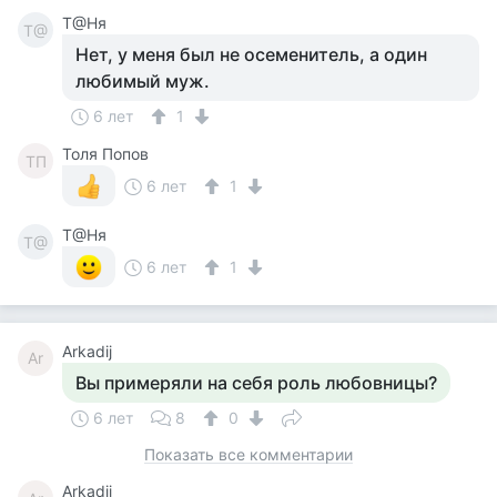
Т@Ня
Т@
Нет, у меня был не осеменитель, а один
любимый муж.
6 лет
1
Толя Попов
ТП
6 лет
1
Т@Ня
Т@
6 лет
1
Arkadij
Ar
Вы примеряли на себя роль любовницы?
6 лет
8
0
Показать все комментарии
Arkadij