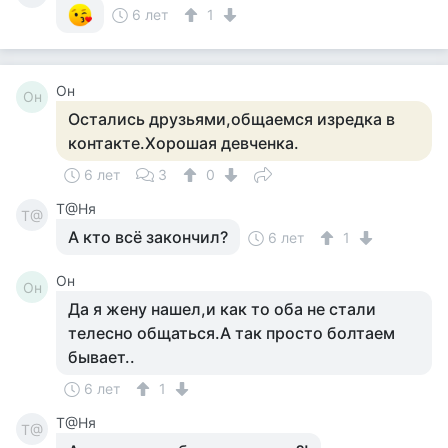
6 лет
1
Он
Он
Остались друзьями,общаемся изредка в
контакте.Хорошая девченка.
6 лет
3
0
Т@Ня
Т@
А кто всё закончил?
6 лет
1
Он
Он
Да я жену нашел,и как то оба не стали
телесно общаться.А так просто болтаем
бывает..
6 лет
1
Т@Ня
Т@