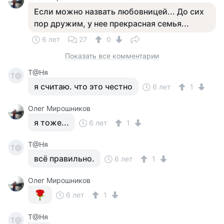
Если можно назвать любовницей... До сих
пор дружим, у нее прекрасная семья...
6 лет
27
0
Показать все комментарии
Т@Ня
Т@
я считаю. что это честно
6 лет
1
Олег Мирошников
я тоже...
6 лет
1
Т@Ня
Т@
всё правильно.
6 лет
1
Олег Мирошников
6 лет
1
Т@Ня
Т@