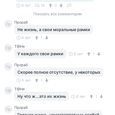
6 лет
16
0
Показать все комментарии
Прораб
Пр
Не жизнь, а свои моральные рамки
6 лет
1
Т@Ня
Т@
У каждого свои рамки
6 лет
1
Прораб
Пр
Скорее полное отсутствие, у некоторых
6 лет
1
Т@Ня
Т@
Ну что ж...это их жизнь
6 лет
1
Прораб
Пр
Грязная жизнь, нечистоплотных особей