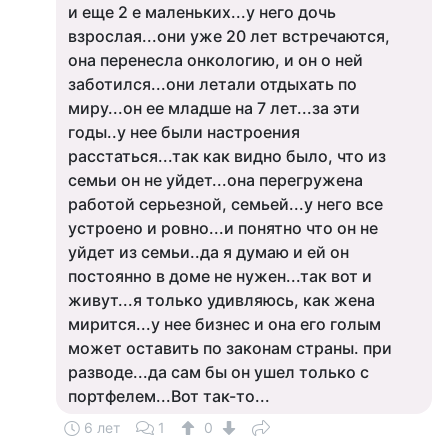
и еще 2 е маленьких...у него дочь
взрослая...они уже 20 лет встречаются,
она перенесла онкологию, и он о ней
заботился...они летали отдыхать по
миру...он ее младше на 7 лет...за эти
годы..у нее были настроения
расстаться...так как видно было, что из
семьи он не уйдет...она перегружена
работой серьезной, семьей...у него все
устроено и ровно...и понятно что он не
уйдет из семьи..да я думаю и ей он
постоянно в доме не нужен...так вот и
живут...я только удивляюсь, как жена
мирится...у нее бизнес и она его голым
может оставить по законам страны. при
разводе...да сам бы он ушел только с
портфелем...Вот так-то...
6 лет
1
0