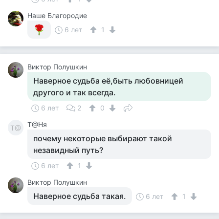
Наше Благородие
6 лет
1
Виктор Полушкин
Наверное судьба её,быть любовницей
другого и так всегда.
6 лет
2
0
Т@Ня
Т@
почему некоторые выбирают такой
незавидный путь?
6 лет
1
Виктор Полушкин
Наверное судьба такая.
6 лет
1