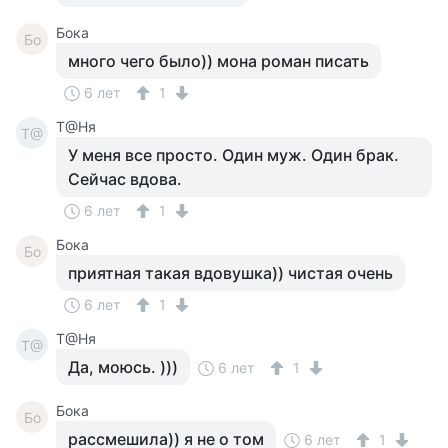
Бока
Бо
много чего было)) мона роман писать
6 лет
1
Т@Ня
Т@
У меня все просто. Один муж. Один брак.
Сейчас вдова.
6 лет
1
Бока
Бо
приятная такая вдовушка)) чистая очень
6 лет
1
Т@Ня
Т@
Да, моюсь. )))
6 лет
1
Бока
Бо
рассмешила)) я не о том
6 лет
1