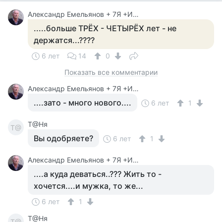
Александр Емельянов + 7Я +Инструктор Туризма
.....больше ТРЁХ - ЧЕТЫРЁХ лет - не
держатся...????
6 лет
14
0
Показать все комментарии
Александр Емельянов + 7Я +Инструктор Туризма
....зато - много нового....
6 лет
1
Т@Ня
Т@
Вы одобряете?
6 лет
1
Александр Емельянов + 7Я +Инструктор Туризма
....а куда деваться..??? Жить то -
хочется....и мужка, то же...
6 лет
1
Т@Ня
Т@