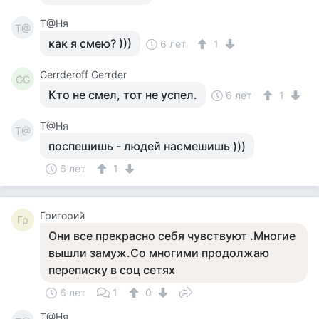
Т@Ня
Т@
как я смею? )))
6 лет
1
Gerrderoff Gerrder
GG
Кто не смел, тот не успел.
6 лет
1
Т@Ня
Т@
поспешишь - людей насмешишь )))
6 лет
1
Григорий
Гр
Они все прекрасно себя чувствуют .Многие
вышли замуж.Со многими продолжаю
переписку в соц сетях
6 лет
1
0
Т@Ня