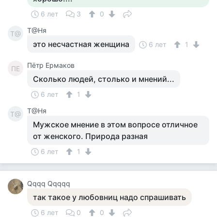
6 лет
3
0
Т@Ня
Т@
это несчастная женщина
6 лет
1
Пётр Ермаков
ПЕ
Сколько людей, столько и мнений...
6 лет
1
Т@Ня
Т@
Мужское мнение в этом вопросе отличное
от женского. Природа разная
6 лет
1
Qqqq Qqqqq
так такое у любовниц надо спрашивать
6 лет
0
0