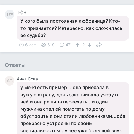
Т@Ня
Т@
У кого была постоянная любовница? Кто-
то признается? Интересно, как сложилась
её судьба?
6 лет
619
47
2
Ответы
Анна Сова
АС
у меня есть пример ...она приехала в
чужую страну, дочь заканчивала учебу в
ней и она решила переехать...и один
мужчина стал ей помогать по дому
обустроить и они стали любовниками...оба
прекрасно устроены по своим
специальностям...у нее уже большой внук