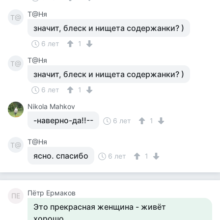
Т@Ня
Т@
значит, блеск и нищета содержанки? )
6 лет
1
Т@Ня
Т@
значит, блеск и нищета содержанки? )
6 лет
1
Nikola Mahkov
-наверно-да!!--
6 лет
1
Т@Ня
Т@
ясно. спасибо
6 лет
1
Пётр Ермаков
ПЕ
Это прекрасная женщина - живёт
хорошо....