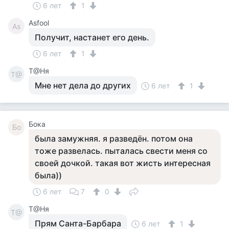
6 лет
1
Asfool
As
Получит, настанет его день.
6 лет
1
Т@Ня
Т@
Мне нет дела до других
6 лет
1
Бока
Бо
была замужняя. я разведён. потом она
тоже развелась. пыталась свести меня со
своей дочкой. такая вот жисть интересная
была))
6 лет
7
0
Т@Ня
Т@
Прям Санта-Барбара
6 лет
1