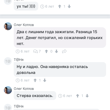
Т@
ух ты! ))))
6 лет
1
Олег Котлов
Два с лишним года зажигали. Разница 15
лет. Денег потратил, но сожалений горьких
нет.
6 лет
7
0
Т@Ня
Т@
Ну и ладно. Она наверняка осталась
довольна
6 лет
1
Олег Котлов
Стерва оказалась.
6 лет
1
Т@Ня
Т@