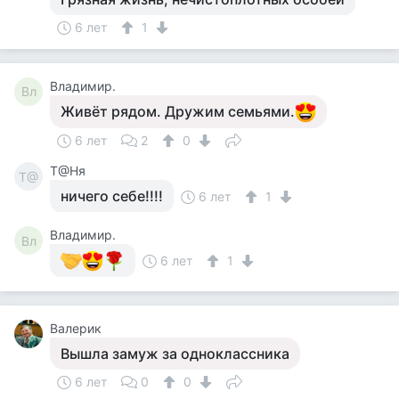
6 лет
1
Владимир.
Вл
Живёт рядом. Дружим семьями.
6 лет
2
0
Т@Ня
Т@
ничего себе!!!!
6 лет
1
Владимир.
Вл
6 лет
1
Валерик
Вышла замуж за одноклассника
6 лет
0
0