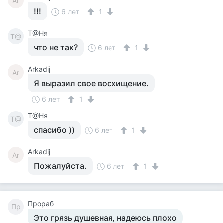
Ar
!!!
6 лет
1
Т@Ня
Т@
что не так?
6 лет
1
Arkadij
Ar
Я выразил свое восхищение.
6 лет
1
Т@Ня
Т@
спасибо ))
6 лет
1
Arkadij
Ar
Пожалуйста.
6 лет
1
Прораб
Пр
Это грязь душевная, надеюсь плохо