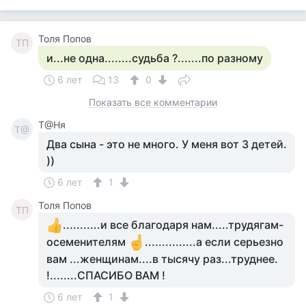
Толя Попов
ТП
и...не одна........судьба ?.......по разному
6 лет
13
0
Показать все комментарии
Т@Ня
Т@
Два сына - это не много. У меня вот 3 детей.
))
6 лет
1
Толя Попов
ТП
...........и все благодаря нам.....трудягам-
осеменителям
...............а если серьезно
вам ...женщинам....в тысячу раз...труднее.
!........СПАСИБО ВАМ !
6 лет
1