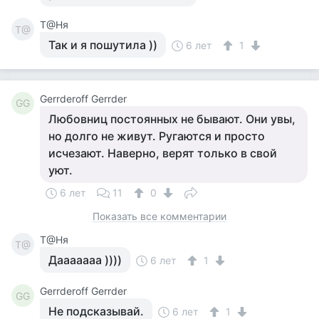
Т@Ня
Т@
Так и я пошутила ))
6 лет
1
Gerrderoff Gerrder
GG
Любовниц постоянных не бывают. Они увы,
но долго не живут. Ругаются и просто
исчезают. Наверно, верят только в свой
уют.
6 лет
11
0
Показать все комментарии
Т@Ня
Т@
Дааааааа ))))
6 лет
1
Gerrderoff Gerrder
GG
Не подсказывай.
6 лет
1