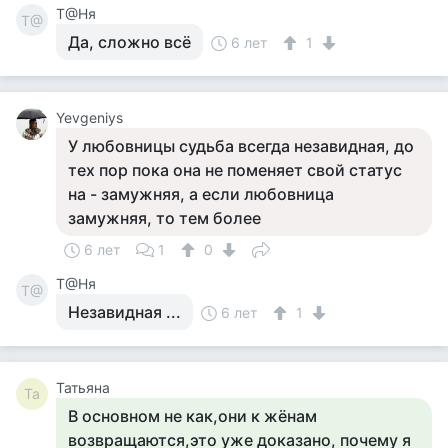
Т@Ня
Т@
Да, сложно всё
6 лет
1
Yevgeniys
У любовницы судьба всегда незавидная, до
тех пор пока она не поменяет свой статус
на - замужняя, а если любовница
замужняя, то тем более
6 лет
1
0
Т@Ня
Т@
Незавидная ...
6 лет
1
Татьяна
Та
В основном не как,они к жёнам
возвращаются,это уже доказано, почему я