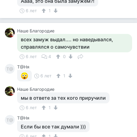
Аааа, это она была замужем?!
6 лет
1
Наше Благородие
всех замуж выдал.... но наведывался,
справлялся о самочувствии
6 лет
4
0
Т@Ня
Т@
6 лет
1
Наше Благородие
мы в ответе за тех кого приручили
6 лет
1
Т@Ня
Т@
Если бы все так думали )))
6 лет
1