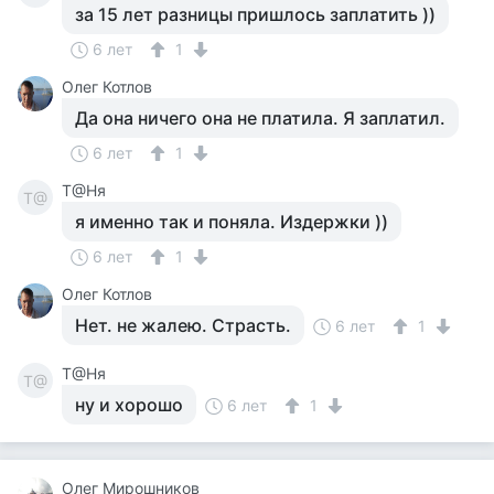
за 15 лет разницы пришлось заплатить ))
6 лет
1
Олег Котлов
Да она ничего она не платила. Я заплатил.
6 лет
1
Т@Ня
Т@
я именно так и поняла. Издержки ))
6 лет
1
Олег Котлов
Нет. не жалею. Страсть.
6 лет
1
Т@Ня
Т@
ну и хорошо
6 лет
1
Олег Мирошников