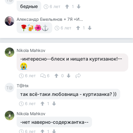
бедные
6 лет
1
Александр Емельянов + 7Я +Инструктор Туризма
6 лет
1
Nikola Mahkov
-интересно--блеск и нищета куртизанок!--
6 лет
6
0
Т@Ня
Т@
так всё-таки любовница - куртизанка? ))
6 лет
1
Nikola Mahkov
-нет наверно-содержантка--
6 лет
1