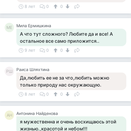
8 лет
0
0
Мила Ермишкина
МЕ
А что тут сложного? Любите да и все! А
остальное все само приложится..
9 лет
0
0
Раиса Шляхтина
РШ
Да,любить ее не за что,любить можно
только природу нас окружающую.
8 лет
0
0
Антонина Найденова
АН
я мужественна и очень восхищаюсь этой
жизнью.,красотой и небом!!!