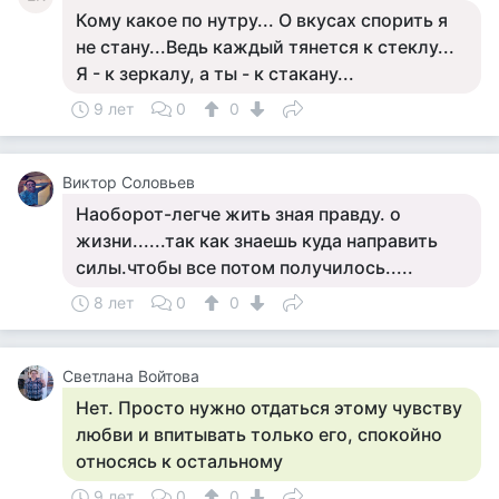
Кому какое по нутру... О вкусах спорить я
не стану...Ведь каждый тянется к стеклу...
Я - к зеркалу, а ты - к стакану...
9 лет
0
0
Виктор Соловьев
Наоборот-легче жить зная правду. о
жизни......так как знаешь куда направить
силы.чтобы все потом получилось.....
8 лет
0
0
Светлана Войтова
Нет. Просто нужно отдаться этому чувству
любви и впитывать только его, спокойно
относясь к остальному
9 лет
0
0