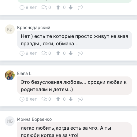
9 лет
0
0
Краснодарский
Кр
Нет ) есть те которые просто живут не зная
правды , лжи, обмана...
9 лет
0
0
Elena L
Это безусловная любовь... сродни любви к
родителям и детям..)
8 лет
0
0
Ирина Борзенко
ИБ
легко любить,когда есть за что. А ты
полюби когда не за что!