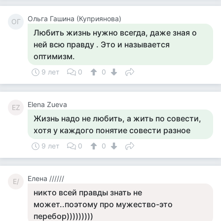
Ольга Гашина (Куприянова)
ОГ
Любить жизнь нужно всегда, даже зная о
ней всю правду . Это и называется
оптимизм.
9 лет
0
0
Elena Zueva
EZ
Жизнь надо не любить, а жить по совести,
хотя у каждого понятие совести разное
9 лет
0
0
Елена //////
Е/
никто всей правды знать не
может..поэтому про мужество-это
перебор)))))))))