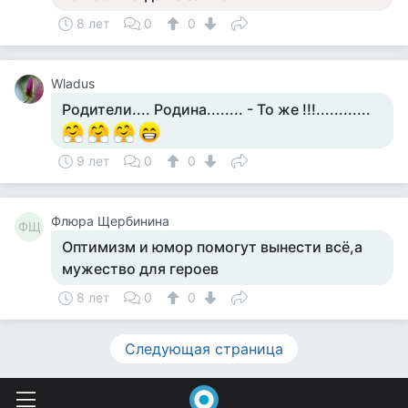
8 лет
0
0
Wladus
Родители.... Родина........ - То же !!!............
9 лет
0
0
Флюра Щербинина
ФЩ
Оптимизм и юмор помогут вынести всё,а
мужество для героев
8 лет
0
0
Следующая страница