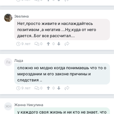
Эвелина
Нет,просто живите и наслаждайтесь
позитивом ,а негатив ...Ну,куда от него
дается..Бог все рассчитал...
9 лет
0
0
Лада
Ла
сложно но модно когда понимаешь что то о
мироздании м его законе причины и
следствия ..
9 лет
0
0
Жанна Никулина
ЖН
у каждого своя жизнь и ни кто не знает. что