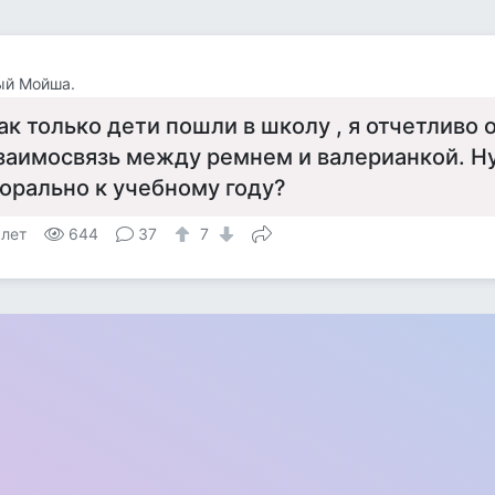
ый Мойша.
ак только дети пошли в школу , я отчетливо
заимосвязь между ремнем и валерианкой. Ну
орально к учебному году?
 лет
644
37
7