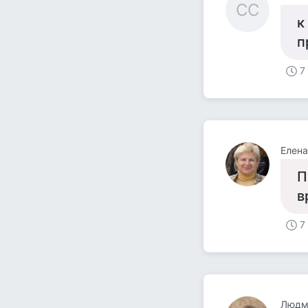
СС
к
п
7
Елена
П
в
7
Людми