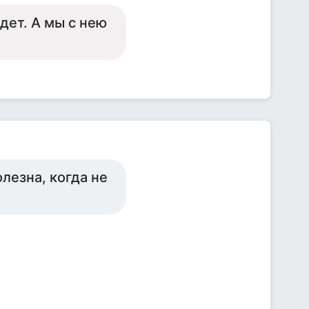
дет. А мы с нею
олезна, когда не