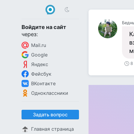
Бедн
Войдите на сайт
К
через:
в
Mail.ru
м
Google
8
Яндекс
Фейсбук
ВКонтакте
Одноклассники
Задать вопрос
Главная страница