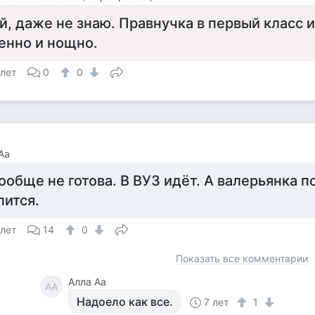
й, даже не знаю. Правнучка в первый класс и
енно и нощно.
 лет
0
0
Аа
ообще не готова. В ВУЗ идёт. А валерьянка п
пится.
 лет
14
0
Показать все комментарии
Алла Аа
АА
Надоело как все.
7 лет
1