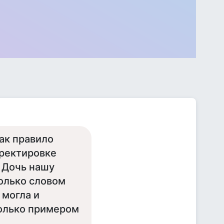
ак правило
рректировке
 Дочь нашу
олько словом
 могла и
только примером