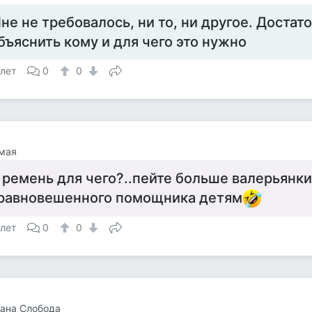
не не требовалось, ни то, ни другое. Достат
бъяснить кому и для чего это нужно
 лет
0
0
мая
 ремень для чего?..пейте больше валерьянки
равновешенного помощника детям
 лет
0
0
ана Слобода