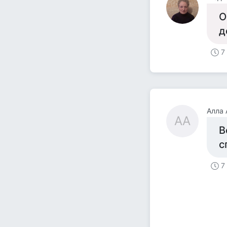
О
д
7
Алла 
АА
В
с
7