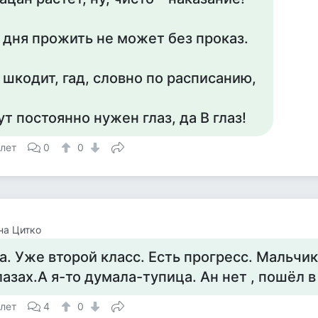
 дня прожить не может без проказ.
 шкодит, гад, словно по расписанию,
ут постоянно нужен глаз, да В глаз!
 лет
0
0
на Цитко
а. Уже второй класс. Есть прогресс. Мальчи
лазах.А я-то думала-тупица. Ан нет , пошёл в 
 лет
4
0