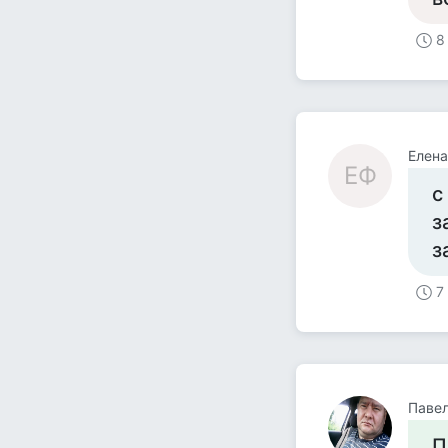
8
Елена
ЕФ
с
з
з
7
Паве
П