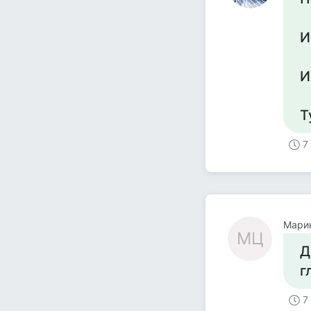
И
И
Т
7
Мари
МЦ
Д
г
7