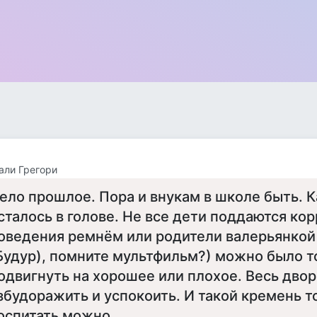
али Грегори
ело прошлое. Пора и внукам в школе быть. К
сталось в голове. Не все дети поддаются ко
оведения ремнём или родители валерьянкой
Будур), помните мультфильм?) можно было т
одвигнуть на хорошее или плохое. Весь двор
збудоражить и успокоить. И такой кремень 
оспитать можно.