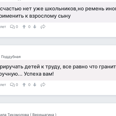
 счастью нет уже школьников,но ремень ино
рименить к взрослому сыну
 лет
0
0
 Поддубная
риручать детей к труду, все равно что грани
ручную... Успеха вам!
 лет
0
0
ла Тихомолова ( Верещагина )