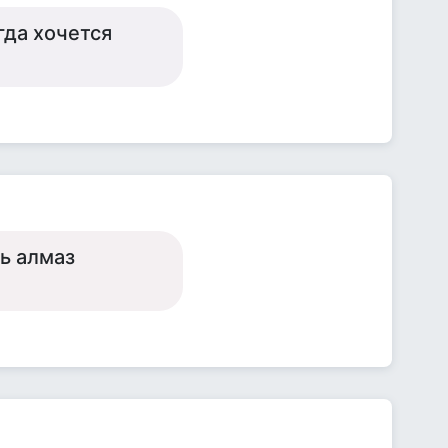
гда хочется
ть алмаз