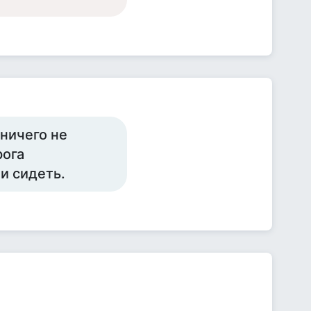
ничего не
рога
чи сидеть.