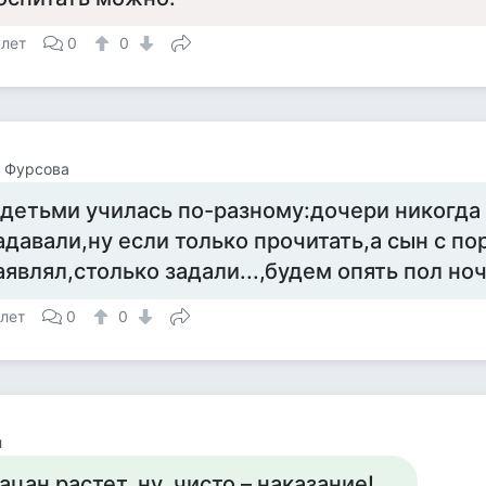
 лет
0
0
 Фурсова
 детьми училась по-разному:дочери никогда 
адавали,ну если только прочитать,а сын с по
аявлял,столько задали...,будем опять пол но
 лет
0
0
л
ацан растет, ну, чисто – наказание!