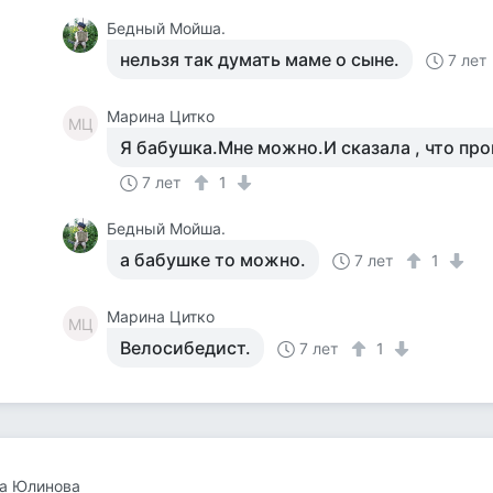
Бедный Мойша.
нельзя так думать маме о сыне.
7 лет
Марина Цитко
МЦ
Я бабушка.Мне можно.И сказала , что про
7 лет
1
Бедный Мойша.
а бабушке то можно.
7 лет
1
Марина Цитко
МЦ
Велосибедист.
7 лет
1
на Юлинова