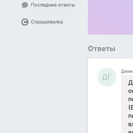
Последние ответы
Спрашивалка
Ответы
Дилм
ДГ
Д
о
п
(
п
в
в