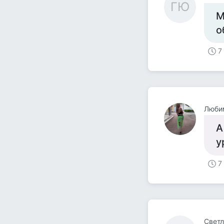
ГЮ
М
о
7
Люби
А
у
7
Светл