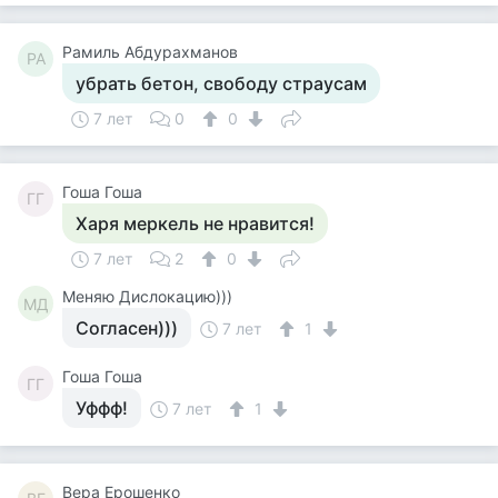
Рамиль Абдурахманов
РА
убрать бетон, свободу страусам
7 лет
0
0
Гоша Гоша
ГГ
Харя меркель не нравится!
7 лет
2
0
Меняю Дислокацию)))
МД
Согласен)))
7 лет
1
Гоша Гоша
ГГ
Уффф!
7 лет
1
Вера Ерошенко