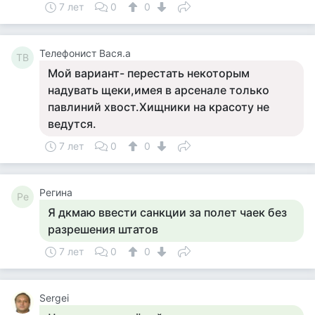
7 лет
0
0
Телефонист Вася.а
ТВ
Мой вариант- перестать некоторым
надувать щеки,имея в арсенале только
павлиний хвост.Хищники на красоту не
ведутся.
7 лет
0
0
Регина
Ре
Я дкмаю ввести санкции за полет чаек без
разрешения штатов
7 лет
0
0
Sergei