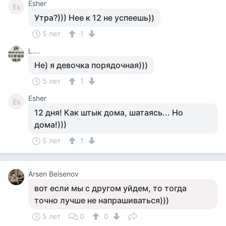
Esher
Es
Утра?))) Нее к 12 не успеешь))
5 лет
1
L….
Не) я девочка порядочная)))
5 лет
1
Esher
Es
12 дня! Как штык дома, шатаясь... Но
дома!)))
5 лет
1
Arsen Beisenov
вот если мы с другом уйдем, то тогда
точно лучше не напрашиваться)))
5 лет
0
0