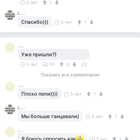
5 лет
1
L….
Спасибо)))
5 лет
1
.....
..
Уже пришли?)
5 лет
10
0
Показать все комментарии
.....
..
Плохо пели))))
5 лет
1
L….
Мы больше танцевали)
5 лет
1
.....
..
Я боюсь спросить как
5 лет
1