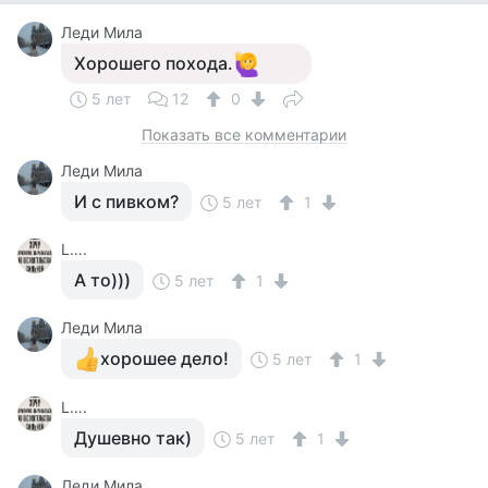
Леди Мила
Хорошего похода.
5 лет
12
0
Показать все комментарии
Леди Мила
И с пивком?
5 лет
1
L….
А то)))
5 лет
1
Леди Мила
хорошее дело!
5 лет
1
L….
Душевно так)
5 лет
1
Леди Мила