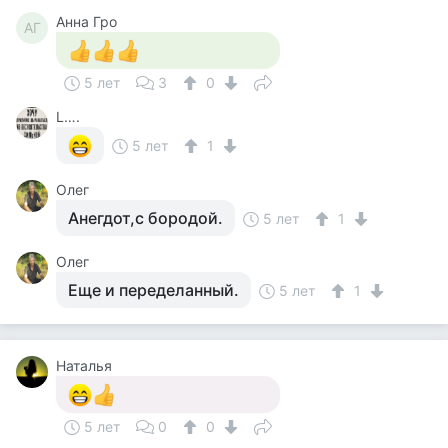
Анна Гро
АГ
5 лет
3
0
L….
5 лет
1
Олег
Анегдот,с бородой.
5 лет
1
Олег
Еще и переделанный.
5 лет
1
Наталья
5 лет
0
0