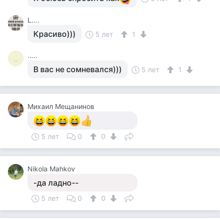
L….
Красиво)))
5 лет
1
.....
..
В вас не сомневался)))
5 лет
1
Михаил Мещанинов
5 лет
0
0
Nikola Mahkov
-да ладно--
5 лет
0
0