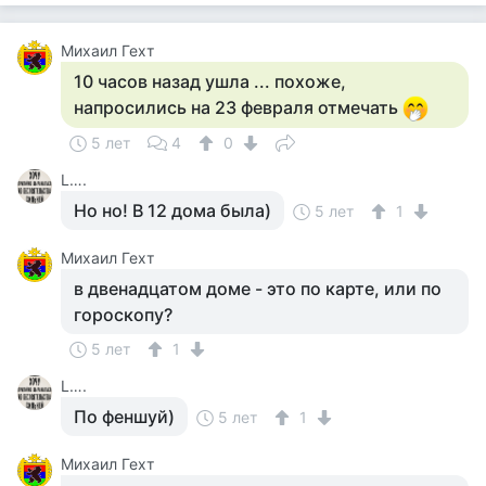
Михаил Гехт
10 часов назад ушла ... похоже,
напросились на 23 февраля отмечать
5 лет
4
0
L….
Но но! В 12 дома была)
5 лет
1
Михаил Гехт
в двенадцатом доме - это по карте, или по
гороскопу?
5 лет
1
L….
По феншуй)
5 лет
1
Михаил Гехт