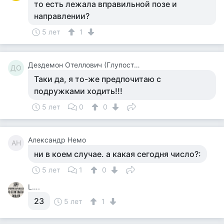
то есть лежала вправильной позе и
направлении?
5 лет
1
Дездемон Отеллович (Глупости Не Комментирую)
ДО
Таки да, я то-же предпочитаю с
подружками ходить!!!
5 лет
0
0
Александр Немо
АН
ни в коем случае. а какая сегодня число?:
5 лет
1
0
L….
23
5 лет
1