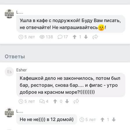
L….
Ушла в кафе с подружкой! Буду Вам писать,
не отвечайте! Не напрашивайтесь
!
5 лет
138
17
1
Ответы
Esher
Es
Кафешкой дело не закончилось, потом был
бар, ресторан, снова бар.... и фигас - утро
доброе на красном море?!))))))))
5 лет
4
0
L….
Не не не)))) в 12 домой)
5 лет
1