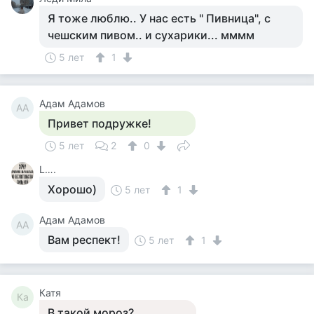
Я тоже люблю.. У нас есть " Пивница", с
чешским пивом.. и сухарики... мммм
5 лет
1
Адам Адамов
АА
Привет подружке!
5 лет
2
0
L….
Хорошо)
5 лет
1
Адам Адамов
АА
Вам респект!
5 лет
1
Катя
Ка
В такой мороз?