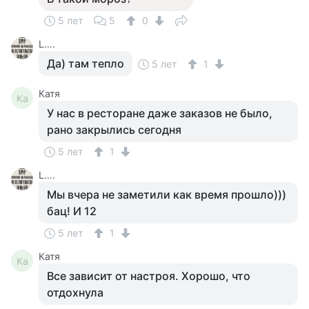
5 лет
5
0
L….
Да) там тепло
5 лет
1
Катя
Ка
У нас в ресторане даже заказов не было,
рано закрылись сегодня
5 лет
1
L….
Мы вчера не заметили как время прошло)))
бац! И 12
5 лет
1
Катя
Ка
Все зависит от настроя. Хорошо, что
отдохнула