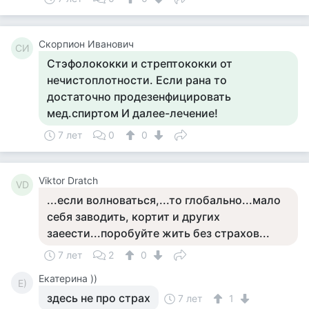
Скорпион Иванович
СИ
Стэфолококки и стрептококки от
нечистоплотности. Если рана то
достаточно продезенфицировать
мед.спиртом И далее-лечение!
7 лет
0
0
Viktor Dratch
VD
...если волноваться,...то глобально...мало
себя заводить, кортит и других
заеести...поробуйте жить без страхов...
7 лет
2
0
Екатерина ))
Е)
здесь не про страх
7 лет
1