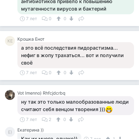
антибиотиков привело к повышению
мутагенности вирусов и бактерий
7 лет
0
0
Крошка Енот
КЕ
а это всё последствия пидорастизма...
нефиг в жопу трахаться... вот и получили
своё
7 лет
0
0
Vot Imenno) Rhfcjdcrbq
ну так это только малообразованные люди
считают себя венцом творения )))
7 лет
2
0
Екатерина ))
Е)
Как их много, однако))
7 лет
1