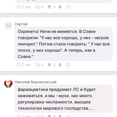
7 лет
0
0
Сергей
Се
Охренеть! Ниче не меняется. В Совке
говорили: "У нас все хорошо, у них - негров
линчуют." Потом стали говорить: " У нас все
плохо, у них хорошо". А теперь, как в
Совке."
7 лет
0
0
Николай Верниковский
фармацевтика придумает ЛС и будет
наживаться. а мы - мухи. нас много.
регулировка численности. высшие
технологии мирового господства....
7 лет
0
0