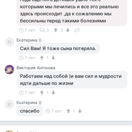
которыми мы лечились и все это реально
здесь происходит ,да к сожалению мы
бессильны перед такими болезнями
7 лет
3
0
Екатерина ))
Е)
Сил Вам! Я тоже сына потеряла.
7 лет
1
Виктория Антонова
Работаем над собой )и вам сил и мудрости
идти дальше по жизни
7 лет
1
Екатерина ))
Е)
спасибо
7 лет
1