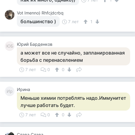
Vot Imenno) Rhfcjdcrbq
большинство )
7 лет
1
Юрий Барденков
ЮБ
а может все не случайно, запланированная
борьба с перенаселением
7 лет
0
0
Ирина
Ир
Меньше химии потреблять надо.Иммунитет
лучше работать будет.
7 лет
0
0
Слава Слава