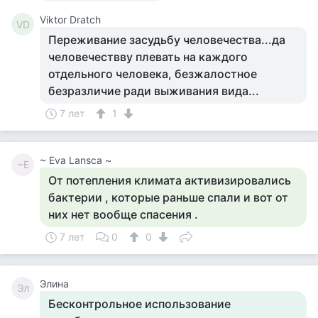
Viktor Dratch
VD
Переживание засудьбу человечества...да
человечествву плевать на каждого
отдельного человека, безжалостное
безразличие ради выживания вида...
7 лет
1
~ Eva Lansca ~
~E
От потепления климата активизировались
бактерии , которые раньше спали и вот от
них нет вообще спасения .
7 лет
0
0
Элина
Эл
Бесконтрольное использование