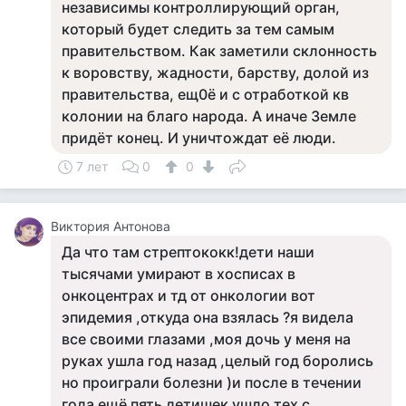
независимы контроллирующий орган,
который будет следить за тем самым
правительством. Как заметили склонность
к воровству, жадности, барству, долой из
правительства, ещ0ё и с отработкой кв
колонии на благо народа. А иначе Земле
придёт конец. И уничтождат её люди.
7 лет
0
0
Виктория Антонова
Да что там стрептококк!дети наши
тысячами умирают в хосписах в
онкоцентрах и тд от онкологии вот
эпидемия ,откуда она взялась ?я видела
все своими глазами ,моя дочь у меня на
руках ушла год назад ,целый год боролись
но проиграли болезни )и после в течении
года ещё пять детишек ушло тех с