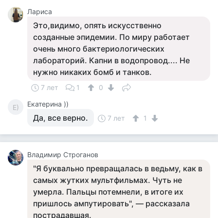
Лариса
Это,видимо, опять искусственно
созданные эпидемии. По миру работает
очень много бактериологических
лабораторий. Капни в водопровод.... Не
нужно никаких бомб и танков.
7 лет
1
0
Екатерина ))
Е)
Да, все верно.
7 лет
1
Владимир Строганов
"Я буквально превращалась в ведьму, как в
самых жутких мультфильмах. Чуть не
умерла. Пальцы потемнели, в итоге их
пришлось ампутировать", — рассказала
пострадавшая.