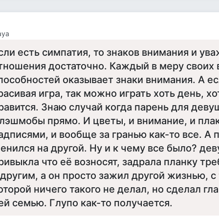
aya
сли есть симпатия, то знаков внимания и ув
тношения достаточно. Каждый в меру своих
пособностей оказывает знаки внимания. А ес
расивая игра, так можно играть хоть день, хо
равится. Знаю случай когда парень для деву
лэшмобы прямо. И цветы, и внимание, и пла
адписями, и вообще за гранью как-то все. А 
енился на другой. Ну и к чему все было? де
ривыкла что её возносят, задрала планку тр
 другим, а он просто зажил другой жизнью, с
оторой ничего такого не делал, но сделал гла
ей семью. Глупо как-то получается.