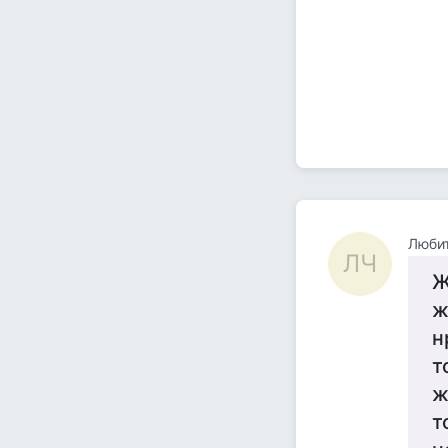
Люби
ЛЧ
Ж
ж
н
т
ж
т