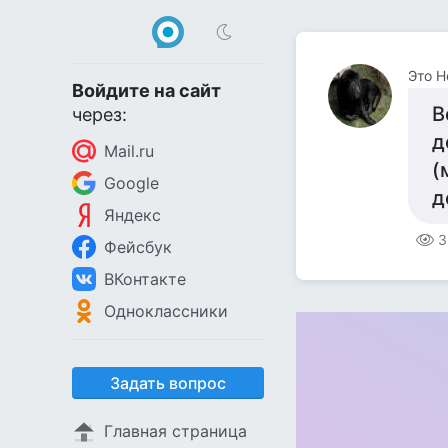
Это Н
Войдите на сайт
В
через:
д
Mail.ru
(
Google
д
Яндекс
3
Фейсбук
ВКонтакте
Одноклассники
Задать вопрос
Главная страница