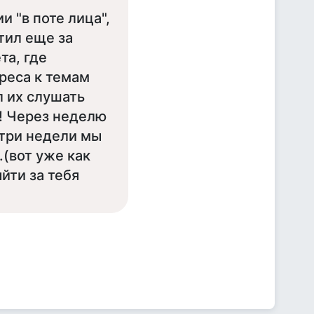
и "в поте лица",
етил еще за
та, где
ереса к темам
л их слушать
з! Через неделю
 три недели мы
.(вот уже как
ыйти за тебя