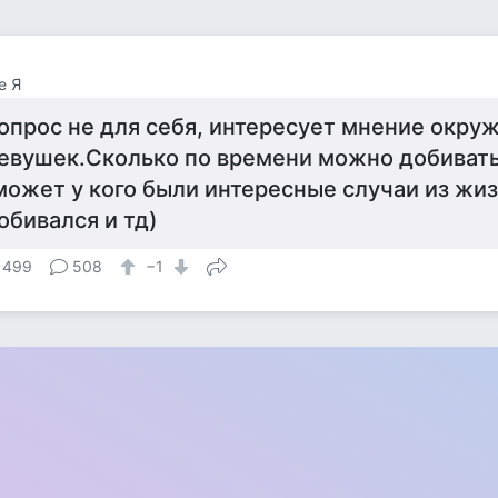
е Я
опрос не для себя, интересует мнение окру
евушек.Сколько по времени можно добиват
может у кого были интересные случаи из жиз
обивался и тд)
 499
508
−1