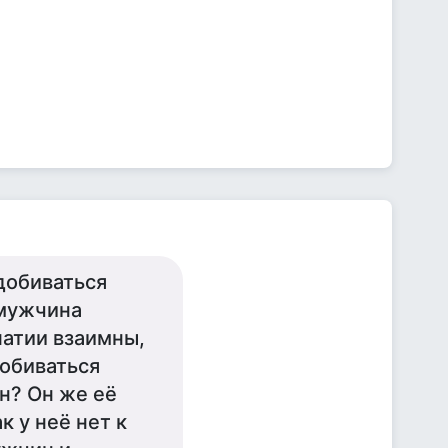
добиваться
 мужчина
патии взаимны,
добиваться
н? Он же её
к у неё нет к