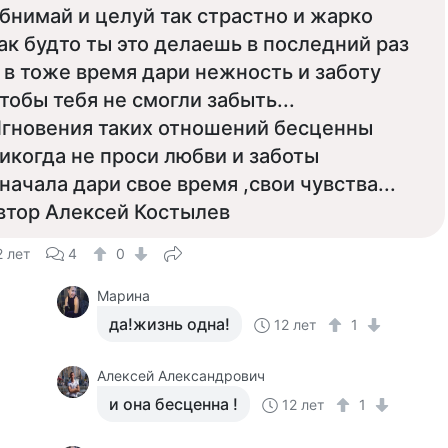
бнимай и целуй так страстно и жарко
ак будто ты это делаешь в последний раз
 в тоже время дари нежность и заботу
тобы тебя не смогли забыть...
гновения таких отношений бесценны
икогда не проси любви и заботы
начала дари свое время ,свои чувства...
втор Алексей Костылев
2 лет
4
0
Марина
да!жизнь одна!
12 лет
1
Алексей Александрович
и она бесценна !
12 лет
1