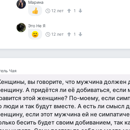
Марина
12 лет
1
Это Не Я
12 лет
1
тель Чая
енщины, вы говорите, что мужчина должен 
енщину. А придётся ли её добиваться, если
равится этой женщине? По-моему, если сим
о люди и так будут вместе. А есть ли смысл 
енщину, если этот мужчина ей не симпатиче
олько бесить будет своим добиванием, так ка