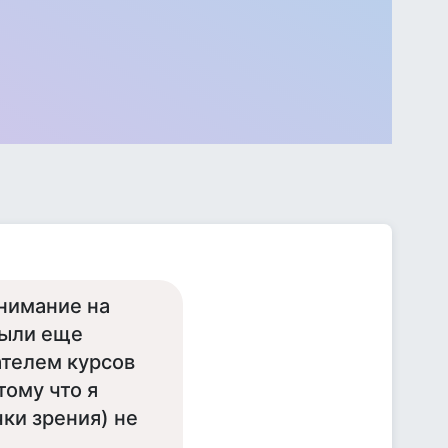
внимание на
были еще
ателем курсов
тому что я
чки зрения) не