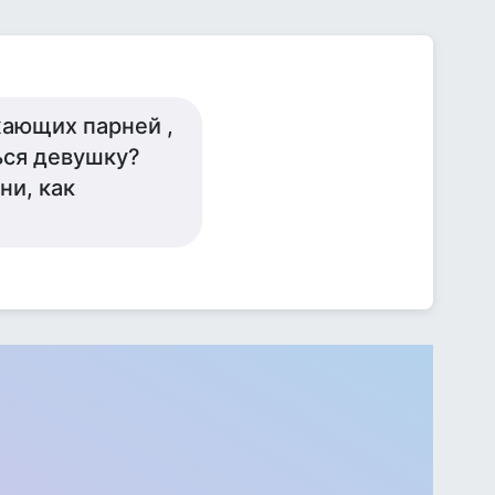
жающих парней ,
ься девушку?
ни, как