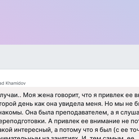
ad Khamidov
лучаи.. Моя жена говорит, что я привлек ее 
торой день как она увидела меня. Но мы не 
накомы. Она была преподавателем, а я слуш
ереподготовки. А привлек ее внимание не по
акой интересный, а потому что я был (с ее то
нимательным на занятиях. И, тем самым, ее