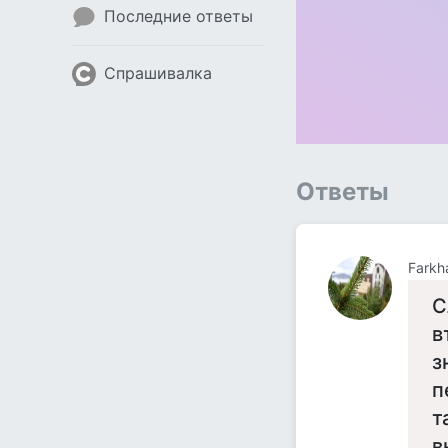
Последние ответы
Спрашивалка
Ответы
Farkh
С
в
з
п
т
в