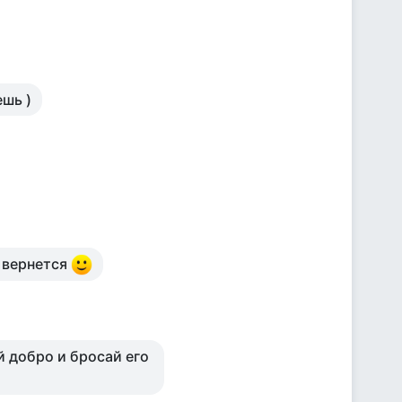
ешь )
е вернется
й добро и бросай его