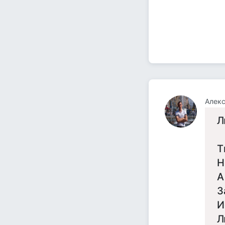
Алекс
Л
Т
Н
А
З
И
Л