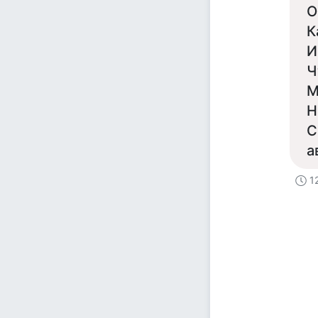
О
К
И
Ч
М
Н
С
а
1