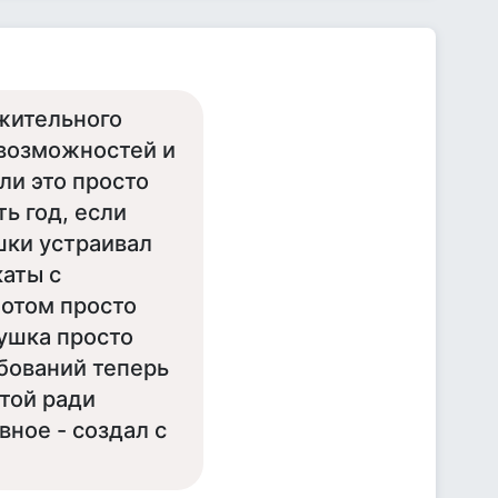
ажительного
 возможностей и
ли это просто
ть год, если
шки устраивал
каты с
потом просто
вушка просто
ебований теперь
 той ради
вное - создал с