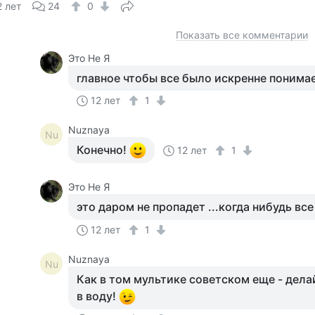
2 лет
24
0
Показать все комментарии
Это Не Я
главное чтобы все было искренне понима
12 лет
1
Nuznaya
Nu
Конечно!
12 лет
1
Это Не Я
это даром не пропадет ...когда нибудь вс
12 лет
1
Nuznaya
Nu
Как в том мультике советском еще - дела
в воду!