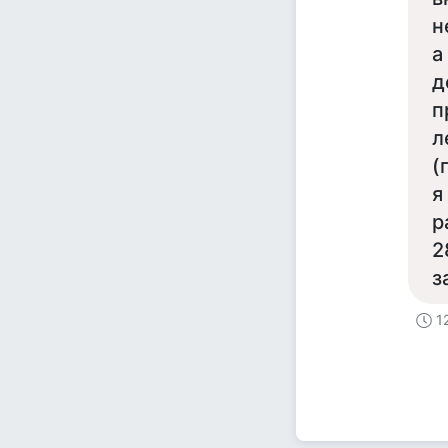
н
а
д
п
л
(
я
р
2
з
1