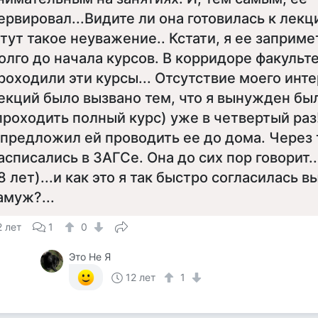
ервировал...Видите ли она готовилась к лекци
 тут такое неуважение.. Кстати, я ее заприм
олго до начала курсов. В корридоре факульте
роходили эти курсы... Отсутствие моего инт
екций было вызвано тем, что я вынужден бы
проходить полный курс) уже в четвертый ра
 предложил ей проводить ее до дома. Через
асписались в ЗАГСе. Она до сих пор говорит..
8 лет)...и как это я так быстро согласилась в
амуж?...
2 лет
1
0
Это Не Я
12 лет
1