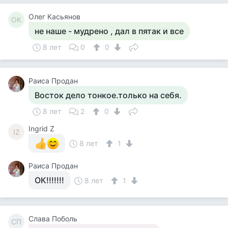
Олег Касьянов
ОК
не наше - мудрено , дал в пятак и все
8 лет
0
0
Раиса Продан
Восток дело тонкое.только на себя.
8 лет
2
0
Ingrid Z
IZ
8 лет
1
Раиса Продан
ОК!!!!!!!
8 лет
1
Слава Поболь
СП