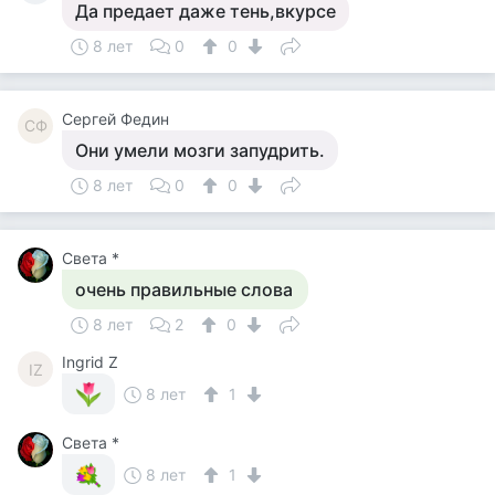
Да предает даже тень,вкурсе
8 лет
0
0
Сергей Федин
СФ
Они умели мозги запудрить.
8 лет
0
0
Света *
очень правильные слова
8 лет
2
0
Ingrid Z
IZ
8 лет
1
Света *
8 лет
1