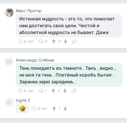
Макс Претор
Истинная мудрость - это то, что помогает
нам достигать свои цели. Чистой и
абсолютной мудрость не бывает. Даже
8 лет
0
0
Александр Сгибнев
АС
Тень покидаетъ въ темноте . Такъ , видно ,
не моя та тень . Плетёный коробъ бытия .
Заранее зарю зарядимъ .
8 лет
1
0
Ingrid Z
IZ
8 лет
1