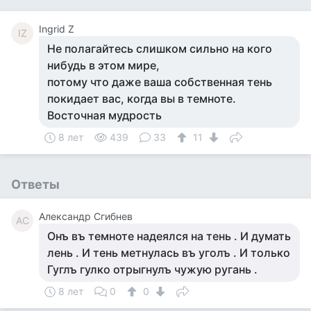
Ingrid Z
IZ
Не полагайтесь слишком сильно на кого
нибудь в этом мире,
потому что даже ваша собственная тень
покидает вас, когда вы в темноте.
Восточная мудрость
8 лет
439
33
11
Ответы
Александр Сгибнев
АС
Онъ въ темноте надеялся на тень . И думать
лень . И тень метнулась въ уголъ . И только
Гуглъ гулко отрыгнулъ чужую ругань .
8 лет
0
0