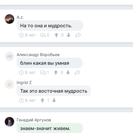
А.z.
На то она и мудрость.
8 лет
0
0
Александр Воробьев
АВ
блин какая вы умная
8 лет
1
0
Ingrid Z
IZ
Так это восточная мудрость
8 лет
1
Генадий Аргунов
знаем-значит живем.