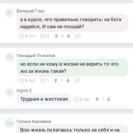
Валерий Глаз
ВГ
а в курсе, что правильно говорить: на бога
надейся, И сам не плошай?
8 лет
0
0
Геннадий Пожилов
ГП
но если ни кому в жизни не верить то что
же за жизнь такая?
8 лет
1
0
Ingrid Z
IZ
Трудная и жестокая
8 лет
1
Галина Коровина
ГК
Всю жизнь полагаюсь только на себя и на