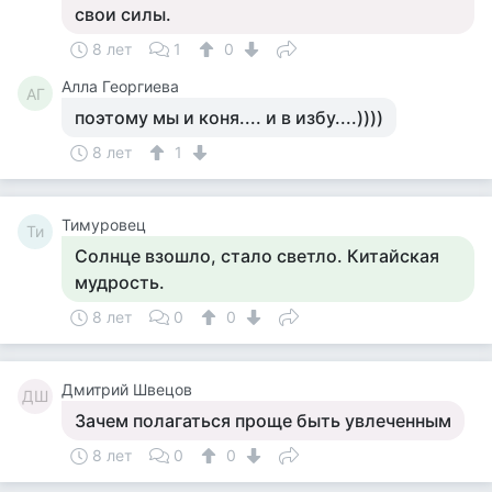
свои силы.
8 лет
1
0
Алла Георгиева
АГ
поэтому мы и коня.... и в избу....))))
8 лет
1
Тимуровец
Ти
Солнце взошло, стало светло. Китайская
мудрость.
8 лет
0
0
Дмитрий Швецов
ДШ
Зачем полагаться проще быть увлеченным
8 лет
0
0