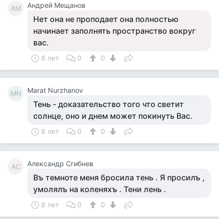
Андрей Мещанов
АМ
Нет она не проподает она полностью
начинает заполнять пространство вокруг
вас.
8 лет
0
0
Marat Nurzhanov
MN
Тень - доказательство того что светит
солнце, оно и днем может покинуть Вас.
8 лет
0
0
Александр Сгибнев
АС
Въ темноте меня бросила тень . Я просилъ ,
умолялъ на коленяхъ . Тени лень .
8 лет
0
0