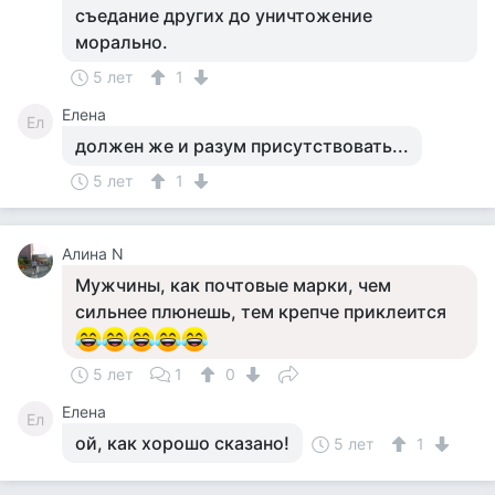
съедание других до уничтожение
морально.
5 лет
1
Елена
Ел
должен же и разум присутствовать...
5 лет
1
Алина N
Мужчины, как почтовые марки, чем
сильнее плюнешь, тем крепче приклеится
5 лет
1
0
Елена
Ел
ой, как хорошо сказано!
5 лет
1