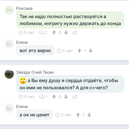
Роксана
Ро
Так не надо полностью растворятся в
любимом, интригу нужно держать до конца
5 лет
1
0
Елена
Ел
вот это верно
5 лет
1
Звезда Очей Твоих
а Вы ему душу и сердце отдаёте, чтобы
он ими не пользовался? А для с=чего?
5 лет
1
0
Елена
Ел
а ое не ценит
5 лет
1