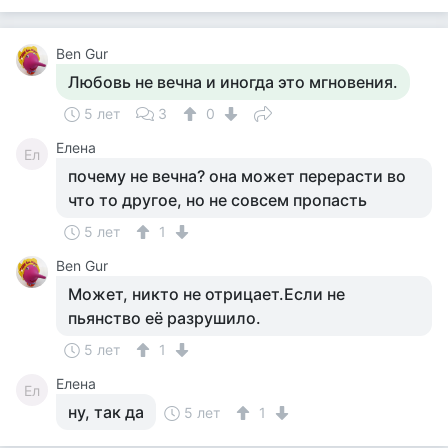
Ben Gur
Любовь не вечна и иногда это мгновения.
5 лет
3
0
Елена
Ел
почему не вечна? она может перерасти во
что то другое, но не совсем пропасть
5 лет
1
Ben Gur
Может, никто не отрицает.Если не
пьянство её разрушило.
5 лет
1
Елена
Ел
ну, так да
5 лет
1