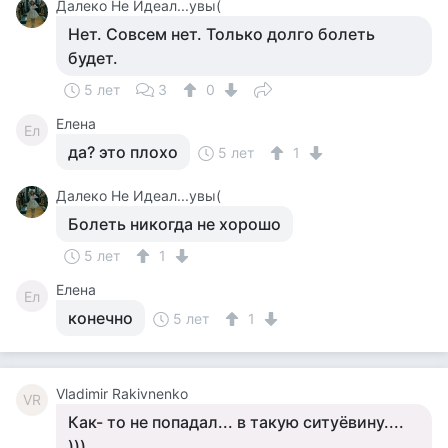
Далеко Не Идеал...увы(
Нет. Совсем нет. Только долго болеть
будет.
5 лет
3
0
Елена
Ел
да? это плохо
5 лет
1
Далеко Не Идеал...увы(
Болеть никогда не хорошо
5 лет
1
Елена
Ел
конечно
5 лет
1
Vladimir Rakivnenko
VR
Как- то не попадал... в такую ситуёвину....
)))