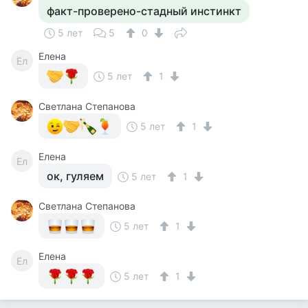
факт-проверено-стадный инстинкт
5 лет
5
0
Елена
Ел
5 лет
1
Светлана Степанова
5 лет
1
Елена
Ел
ок, гуляем
5 лет
1
Светлана Степанова
5 лет
1
Елена
Ел
5 лет
1