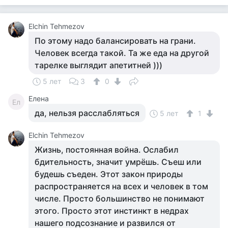
Elchin Tehmezov
По этому надо балансировать на грани.
Человек всегда такой. Та же еда на другой
тарелке выглядит апетитней )))
5 лет
3
0
Елена
Ел
да, нельзя расслабляться
5 лет
1
Elchin Tehmezov
Жизнь, постоянная война. Ослабил
бдительность, значит умрёшь. Съеш или
будешь съеден. Этот закон природы
распространяется на всех и человек в том
числе. Просто большинство не понимают
этого. Просто этот инстинкт в недрах
нашего подсознание и развился от