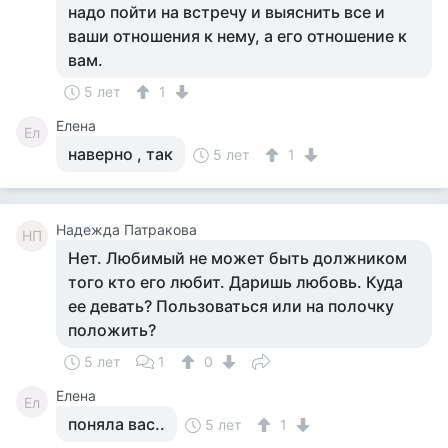
надо пойти на встречу и выяснить все и
ваши отношения к нему, а его отношение к
вам.
5 лет
1
Елена
Ел
наверно , так
5 лет
1
Надежда Патракова
НП
Нет. Любимый не может быть должником
того кто его любит. Даришь любовь. Куда
ее девать? Пользоваться или на полочку
положить?
5 лет
1
0
Елена
Ел
поняла вас..
5 лет
1