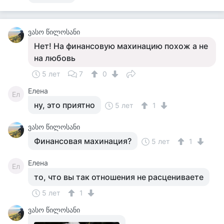
ვასო წილოსანი
Нет! На финансовую махинацию похож а не
на любовь
5 лет
7
0
Елена
Ел
ну, это приятно
5 лет
1
ვასო წილოსანი
Финансовая махинация?
5 лет
1
Елена
Ел
то, что вы так отношения не расцениваете
5 лет
1
ვასო წილოსანი