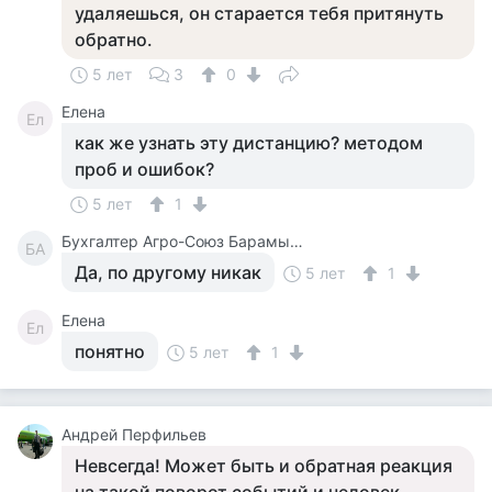
удаляешься, он старается тебя притянуть
обратно.
5 лет
3
0
Елена
Ел
как же узнать эту дистанцию? методом
проб и ошибок?
5 лет
1
Бухгалтер Агро-Союз Барамыкина
БА
Да, по другому никак
5 лет
1
Елена
Ел
понятно
5 лет
1
Андрей Перфильев
Невсегда! Может быть и обратная реакция