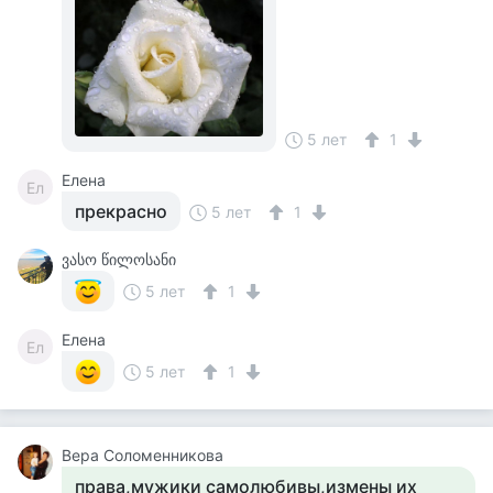
5 лет
1
Елена
Ел
прекрасно
5 лет
1
ვასო წილოსანი
5 лет
1
Елена
Ел
5 лет
1
Вера Соломенникова
права,мужики самолюбивы,измены их