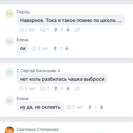
Перец
Пе
Наверное. Тока я такое помню по школе....
5 лет
1
0
Елена
Ел
ок
5 лет
1
Z Сергей Балхошин V
ZС
нет коль разбилась чашка выброси
5 лет
1
0
Елена
Ел
ну да, не склеить
5 лет
1
Светлана Степанова