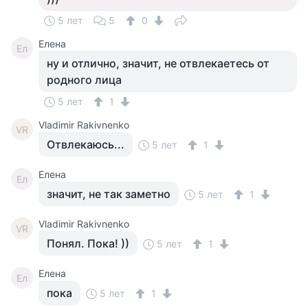
5 лет
5
0
Елена
Ел
ну и отлично, значит, не отвлекаетесь от
родного лица
5 лет
1
Vladimir Rakivnenko
VR
Отвлекаюсь...
5 лет
1
Елена
Ел
значит, не так заметно
5 лет
1
Vladimir Rakivnenko
VR
Понял. Пока! ))
5 лет
1
Елена
Ел
пока
5 лет
1