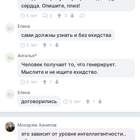
сердца. Опишите, плиз!
5 лет
3
0
Елена
Ел
сами должны узнать и без ехидства
5 лет
1
Анталья*
Ан
Человек получает то, что генерирует.
Мыслите и не ищите ехидство.
5 лет
1
Елена
Ел
договорились
5 лет
1
Мохарям Ханипов
это зависит от уровня интеллигентности..