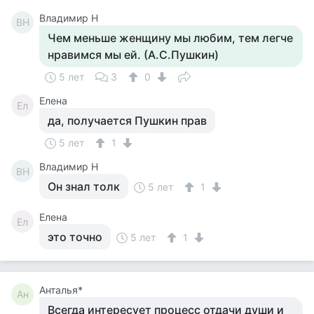
Владимир Н
ВН
Чем меньше женщину мы любим, тем легче
нравимся мы ей. (А.С.Пушкин)
5 лет
3
0
Елена
Ел
да, получается Пушкин прав
5 лет
1
Владимир Н
ВН
Он знал толк
5 лет
1
Елена
Ел
это точно
5 лет
1
Анталья*
Ан
Всегда интересует процесс отдачи души и