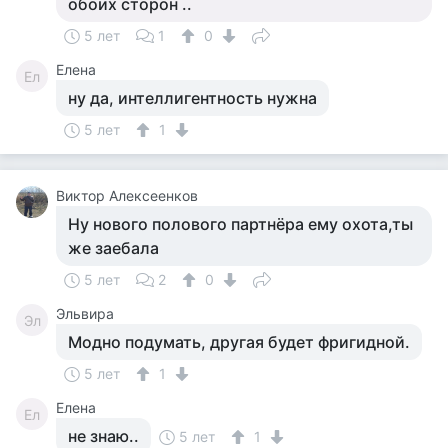
обоих сторон ..
5 лет
1
0
Елена
Ел
ну да, интеллигентность нужна
5 лет
1
Виктор Алексеенков
Ну нового полового партнёра ему охота,ты
же заебала
5 лет
2
0
Эльвира
Эл
Модно подумать, другая будет фригидной.
5 лет
1
Елена
Ел
не знаю..
5 лет
1