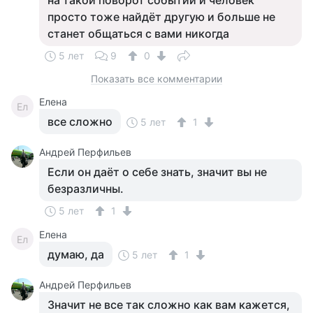
на такой поворот событий и человек
просто тоже найдёт другую и больше не
станет общаться с вами никогда
5 лет
9
0
Показать все комментарии
Елена
Ел
все сложно
5 лет
1
Андрей Перфильев
Если он даёт о себе знать, значит вы не
безразличны.
5 лет
1
Елена
Ел
думаю, да
5 лет
1
Андрей Перфильев
Значит не все так сложно как вам кажется,