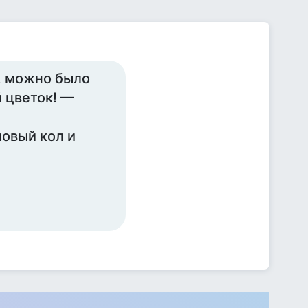
я, можно было
й цветок! —
овый кол и