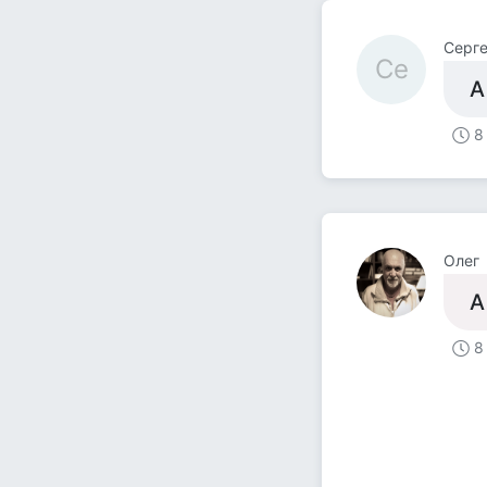
Серг
Се
А
8
Олег
А
8