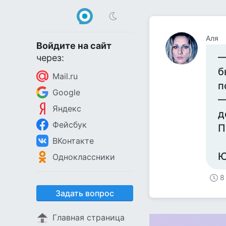
Аля
Войдите на сайт
—
через:
б
Mail.ru
п
Google
—
Яндекс
д
Фейсбук
П
ВКонтакте
Ю
Одноклассники
8
Задать вопрос
Главная страница