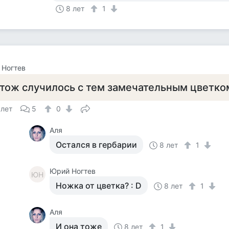
8 лет
1
 Ногтев
тож случилось с тем замечательным цветко
 лет
5
0
Аля
Остался в гербарии
8 лет
1
Юрий Ногтев
ЮН
Ножка от цветка? : D
8 лет
1
Аля
И она тоже
8 лет
1