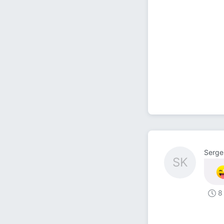
Serge
SK
8