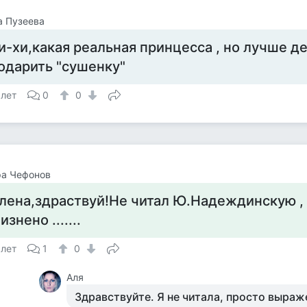
а Пузеева
и-хи,какая реальная принцесса , но лучше д
одарить "сушенку"
 лет
0
0
ра Чефонов
лена,здраствуй!Не читал Ю.Надеждинскую , 
изнено .......
 лет
1
0
Аля
Здравствуйте. Я не читала, просто выраж