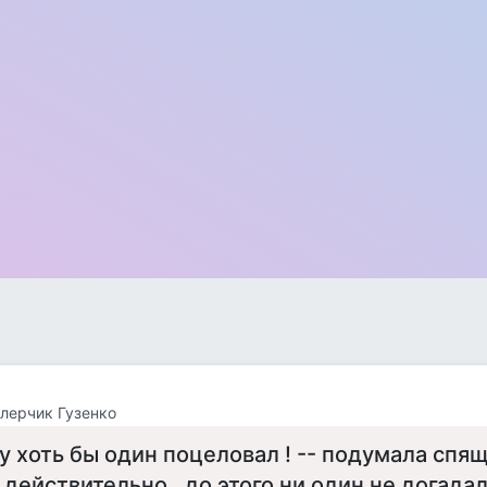
лерчик Гузенко
у хоть бы один поцеловал ! -- подумала спящ
 действительно , до этого ни один не догадал