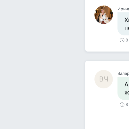
Ирин
Х
п
8
Вале
ВЧ
А
ж
8