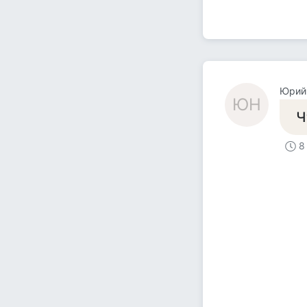
Юрий
ЮН
Ч
8