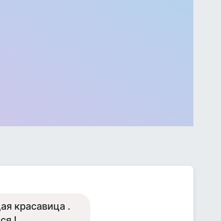
ая красавица .
ся !