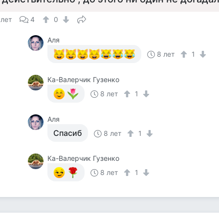
 лет
4
0
Аля
8 лет
1
Ка-Валерчик Гузенко
8 лет
1
Аля
Спасиб
8 лет
1
Ка-Валерчик Гузенко
8 лет
1