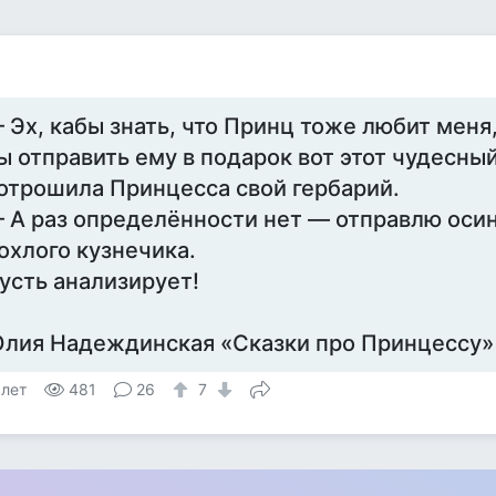
 Эх, кабы знать, что Принц тоже любит мен
ы отправить ему в подарок вот этот чудесны
отрошила Принцесса свой гербарий.
 А раз определённости нет — отправлю осин
охлого кузнечика.
усть анализирует!
лия Надеждинская «Сказки про Принцессу»
 лет
481
26
7