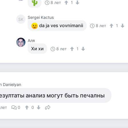
8 лет
1
Sergei Kactus
SK
da ja ves vovnimanii
8 лет
1
Аля
Хи хи
8 лет
1
n Danielyan
езултаты анализ могут быть печалны
 лет
0
0