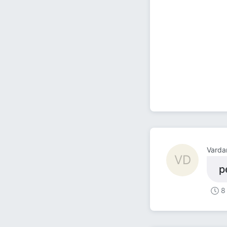
Varda
VD
р
8