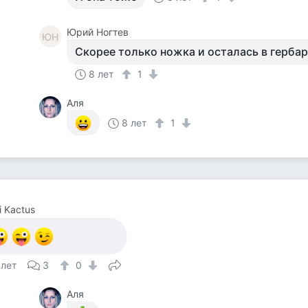
Юрий Ногтев
ЮН
Скорее только ножка и осталась в герба
8 лет
1
Аля
8 лет
1
i Kactus
 лет
3
0
Аля