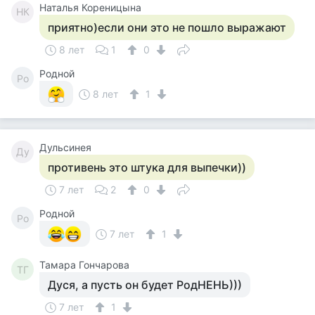
Наталья Кореницына
НК
приятно)если они это не пошло выражают
8 лет
1
0
Родной
Ро
8 лет
1
Дульсинея
Ду
противень это штука для выпечки))
7 лет
2
0
Родной
Ро
7 лет
1
Тамара Гончарова
ТГ
Дуся, а пусть он будет РодНЕНЬ)))
7 лет
1