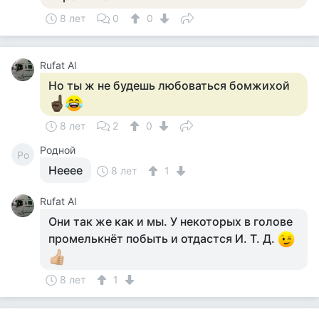
8 лет
0
0
Rufat Al
Но ты ж не будешь любоваться бомжихой
8 лет
2
0
Родной
Ро
Нееее
8 лет
1
Rufat Al
Они так же как и мы. У некоторых в голове
промелькнёт побыть и отдастся И. Т. Д.
8 лет
1