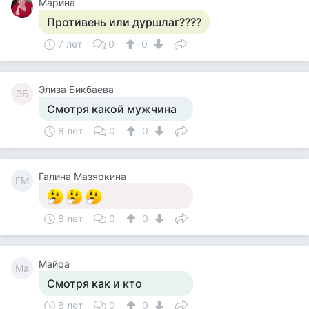
Марина
Противень или дуршлаг????
7 лет
0
0
Элиза Бикбаева
ЭБ
Смотря какой мужчина
8 лет
0
0
Галина Мазяркина
ГМ
8 лет
0
0
Майра
Ма
Смотря как и кто
8 лет
0
0