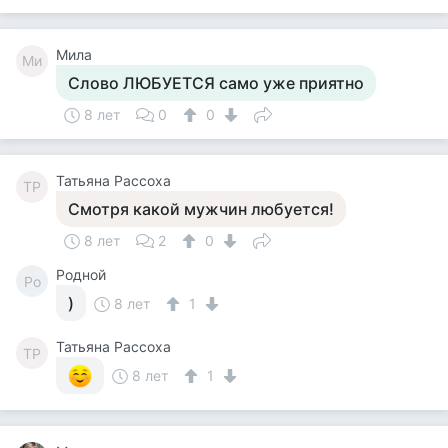
Мила
Ми
Слово ЛЮБУЕТСЯ само уже приятно
8 лет
0
0
Татьяна Рассоха
ТР
Смотря какой мужчин любуется!
8 лет
2
0
Родной
Ро
)
8 лет
1
Татьяна Рассоха
ТР
8 лет
1