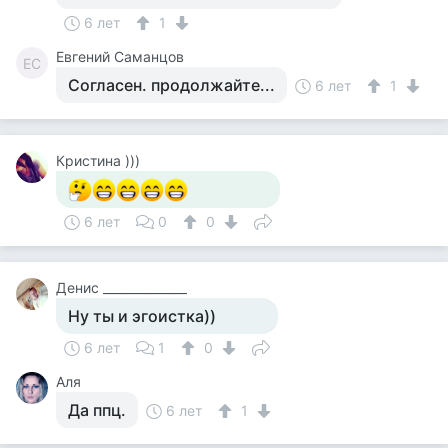
6 лет
1
Евгений Саманцов
ЕС
Согласен. продолжайте...
6 лет
1
Кристина )))
6 лет
0
0
Денис ______________
Ну ты и эгоистка))
6 лет
1
0
Аля
Да ппц.
6 лет
1