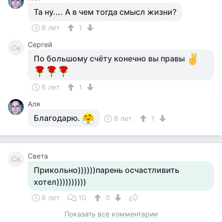
Та ну.... А в чем тогда смысл жизни?
6 лет
1
Сергей
Се
По большому счёту конечно вы правы
6 лет
1
Аля
Благодарю.
6 лет
1
Света
Св
Прикольно))))))парень осчастливить
хотел))))))))))
6 лет
10
0
Показать все комментарии