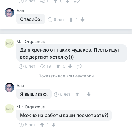
6 лет
1
0
Аля
Спасибо.
6 лет
1
M.r. Orgazmus
MO
Да,я хренею от таких мудаков. Пусть идут
все дергают хотелку)))
6 лет
19
0
Показать все комментарии
Аля
Я вышиваю.
6 лет
1
M.r. Orgazmus
MO
Можно на работы ваши посмотреть?)
6 лет
1