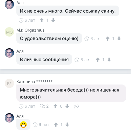
Аля
Их не очень много. Сейчас ссылку скину.
6 лет
1
M.r. Orgazmus
MO
С удовольствием оценю)
6 лет
1
Аля
В личные сообщения
6 лет
1
Катерина ********
К*
Многозначительная беседа))) не лишённая
юмора)))
6 лет
2
0
Аля
6 лет
1