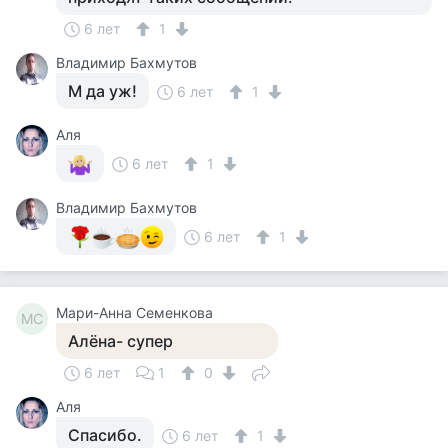
6 лет
1
Владимир Бахмутов
М да уж!
6 лет
1
Аля
6 лет
1
Владимир Бахмутов
6 лет
1
Мари-Анна Семенкова
МС
Алёна- супер
6 лет
1
0
Аля
Спасибо.
6 лет
1