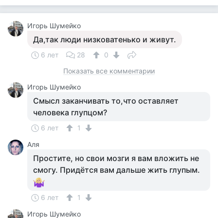
Игорь Шумейко
Да,так люди низковатенько и живут.
6 лет
28
0
Показать все комментарии
Игорь Шумейко
Смысл заканчивать то,что оставляет
человека глупцом?
6 лет
1
Аля
Простите, но свои мозги я вам вложить не
смогу. Придётся вам дальше жить глупым.
6 лет
1
Игорь Шумейко