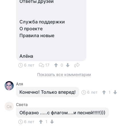
Ответы друзей
Служба поддержки
О проекте
Правила новые
Алёна
6 лет
17
0
Показать все комментарии
Аля
Конечно! Только вперед!
6 лет
1
Света
Св
Образно .....с флагом....и песней!!!!!)))
6 лет
1