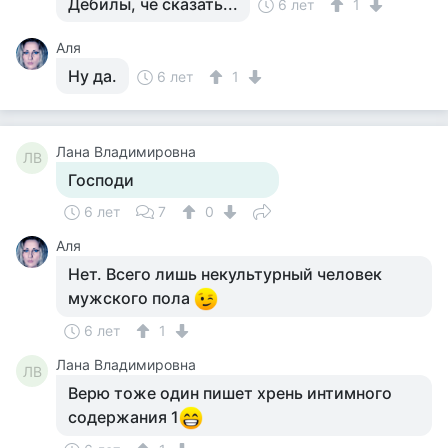
Дебилы, чё сказать...
6 лет
1
Аля
Ну да.
6 лет
1
Лана Владимировна
ЛВ
Господи
6 лет
7
0
Аля
Нет. Всего лишь некультурный человек
мужского пола
6 лет
1
Лана Владимировна
ЛВ
Верю тоже один пишет хрень интимного
содержания 1