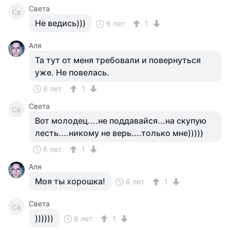
Света
Св
Не ведись)))
6 лет
1
Аля
Та тут от меня требовали и повернуться
уже. Не повелась.
6 лет
1
Света
Св
Вот молодец....не поддавайся...на скупую
лесть....никому не верь....только мне)))))
6 лет
1
Аля
Моя ты хорошка!
6 лет
1
Света
Св
))))))
6 лет
1