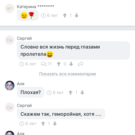
Катерина ********
К*
6 лет
1
Сергей
Се
Словно вся жизнь перед глазами
пролетела
6 лет
11
0
Показать все комментарии
Аля
Плохая?
6 лет
1
Сергей
Се
Скажем так, геморойная, хотя ....
6 лет
1
Аля