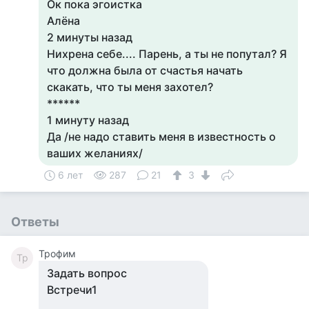
Ок пока эгоистка
Алёна
2 минуты назад
Нихрена себе.... Парень, а ты не попутал? Я
что должна была от счастья начать
скакать, что ты меня захотел?
******
1 минуту назад
Да /не надо ставить меня в известность о
ваших желаниях/
6 лет
287
21
3
Ответы
Трофим
Тр
Задать вопрос
Встречи1