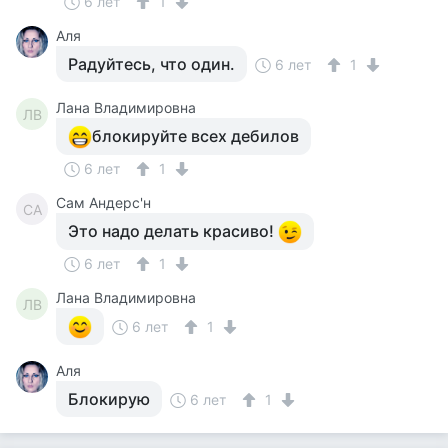
6 лет
1
Аля
Радуйтесь, что один.
6 лет
1
Лана Владимировна
ЛВ
блокируйте всех дебилов
6 лет
1
Сам Андерс'н
СА
Это надо делать красиво!
6 лет
1
Лана Владимировна
ЛВ
6 лет
1
Аля
Блокирую
6 лет
1