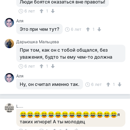
Люди боятся оказаться вне правоты!
6 лет
1
Аля
Это при чем тут?
6 лет
1
Дарьюшка Мальцева
При том, как он с тобой общался, без
уважения, будто ты ему чем-то должна
6 лет
1
Аля
Ну, он считал именно так.
6 лет
1
L….
я
таких игноре! А ты молодец