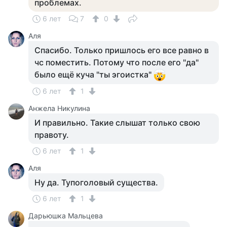
проблемах.
6 лет
7
0
Аля
Спасибо. Только пришлось его все равно в
чс поместить. Потому что после его "да"
было ещё куча "ты эгоистка"
6 лет
1
Анжела Никулина
И правильно. Такие слышат только свою
правоту.
6 лет
1
Аля
Ну да. Тупоголовый существа.
6 лет
1
Дарьюшка Мальцева