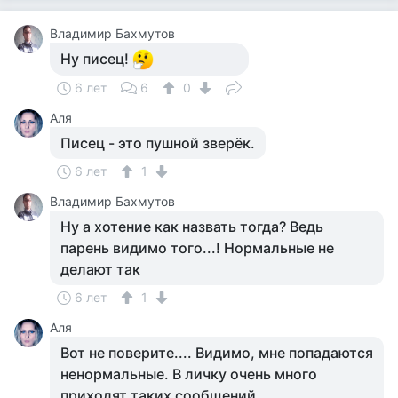
Владимир Бахмутов
Ну писец!
6 лет
6
0
Аля
Писец - это пушной зверёк.
6 лет
1
Владимир Бахмутов
Ну а хотение как назвать тогда? Ведь
парень видимо того...! Нормальные не
делают так
6 лет
1
Аля
Вот не поверите.... Видимо, мне попадаются
ненормальные. В личку очень много
приходят таких сообщений.