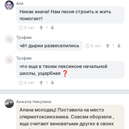
Аля
Никак иначе! Нам песня строить и жить
помогает!
6 лет
1
Трофим
Тр
чёт дырки развеселились
6 лет
1
Трофим
Тр
что еще в твоем лексиконе начальной
школы, ущербная
6 лет
1
Анжела Никулина
Алена молодец! Поставила на место
спермотоксикозника. Совсем оборзели ,
еще считают виноватыми других в своих