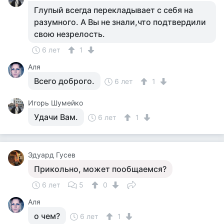
Глупый всегда перекладывает с себя на
разумного. А Вы не знали,что подтвердили
свою незрелость.
6 лет
1
Аля
Всего доброго.
6 лет
1
Игорь Шумейко
Удачи Вам.
6 лет
1
Эдуард Гусев
Прикольно, может пообщаемся?
6 лет
5
0
Аля
о чем?
6 лет
1