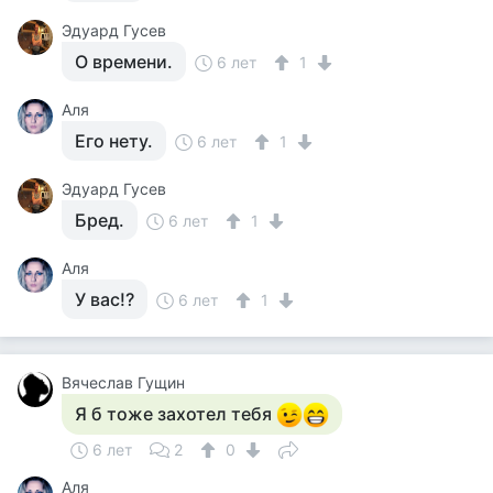
Эдуард Гусев
О времени.
6 лет
1
Аля
Его нету.
6 лет
1
Эдуард Гусев
Бред.
6 лет
1
Аля
У вас!?
6 лет
1
Вячеслав Гущин
Я б тоже захотел тебя
6 лет
2
0
Аля