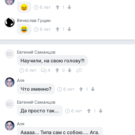
6 лет
1
Вячеслав Гущин
6 лет
1
Евгений Саманцов
ЕС
Научили, на свою голову?!
6 лет
4
0
Аля
Что именно?
6 лет
1
Евгений Саманцов
ЕС
Да просто так...
6 лет
1
Аля
Ааааа... Типа сам с собою.... Ага.