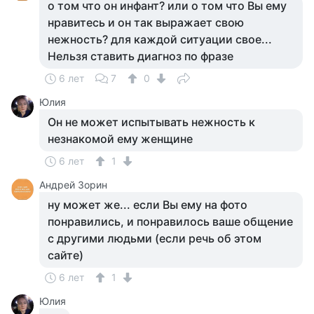
о том что он инфант? или о том что Вы ему
нравитесь и он так выражает свою
нежность? для каждой ситуации свое...
Нельзя ставить диагноз по фразе
6 лет
7
0
Юлия
Он не может испытывать нежность к
незнакомой ему женщине
6 лет
1
Андрей Зорин
ну может же... если Вы ему на фото
понравились, и понравилось ваше общение
с другими людьми (если речь об этом
сайте)
6 лет
1
Юлия