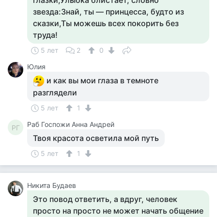
глазки,Улыбка блистает, словно
звезда:Знай, ты ― принцесса, будто из
сказки,Ты можешь всех покорить без
труда!
5 лет
2
0
Юлия
и как вы мои глаза в темноте
разглядели
5 лет
1
Раб Госпожи Анна Андрей
РГ
Твоя красота осветила мой путь
5 лет
1
Никита Будаев
Это повод ответить, а вдруг, человек
просто на просто не может начать общение