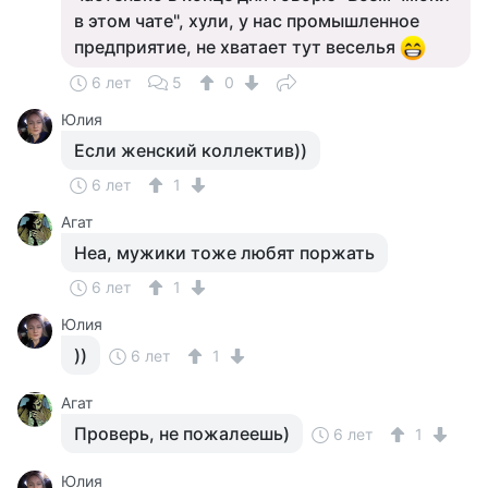
в этом чате", хули, у нас промышленное
предприятие, не хватает тут веселья
6 лет
5
0
Юлия
Если женский коллектив))
6 лет
1
Агат
Неа, мужики тоже любят поржать
6 лет
1
Юлия
))
6 лет
1
Агат
Проверь, не пожалеешь)
6 лет
1
Юлия