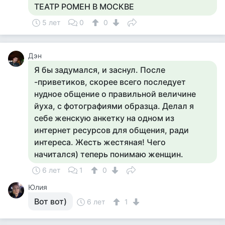
ТЕАТР РОМЕН В МОСКВЕ
5 лет
0
0
Дэн
Я бы задумался, и заснул. После
-приветиков, скорее всего последует
нудное общение о правильной величине
йуха, с фотографиями образца. Делал я
себе женскую анкетку на одном из
интернет ресурсов для общения, ради
интереса. Жесть жестяная! Чего
начитался) теперь понимаю женщин.
6 лет
1
0
Юлия
Вот вот)
6 лет
1