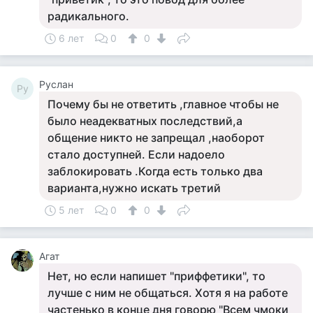
радикального.
6 лет
0
0
Руслан
Ру
Почему бы не ответить ,главное чтобы не
было неадекватных последствий,а
общение никто не запрещал ,наоборот
стало доступней. Если надоело
заблокировать .Когда есть только два
варианта,нужно искать третий
5 лет
0
0
Агат
Нет, но если напишет "приффетики", то
лучше с ним не общаться. Хотя я на работе
частенько в конце дня говорю "Всем чмоки