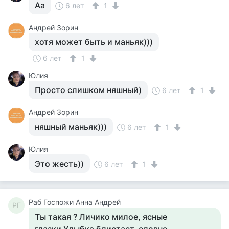
Аа
6 лет
1
Андрей Зорин
хотя может быть и маньяк)))
6 лет
1
Юлия
Просто слишком няшный)
6 лет
1
Андрей Зорин
няшный маньяк)))
6 лет
1
Юлия
Это жесть))
6 лет
1
Раб Госпожи Анна Андрей
РГ
Ты такая ? Личико милое, ясные