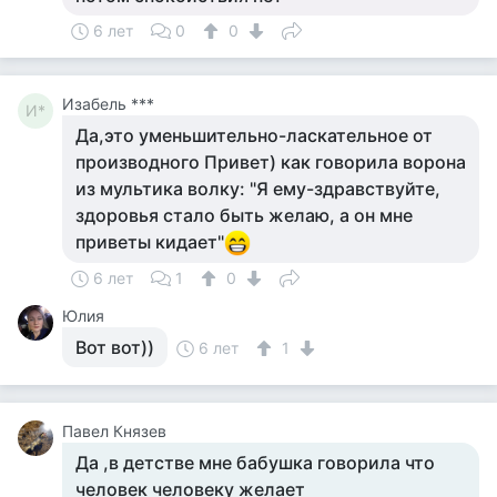
6 лет
0
0
Изабель ***
И*
Да,это уменьшительно-ласкательное от
производного Привет) как говорила ворона
из мультика волку: "Я ему-здравствуйте,
здоровья стало быть желаю, а он мне
приветы кидает"
6 лет
1
0
Юлия
Вот вот))
6 лет
1
Павел Князев
Да ,в детстве мне бабушка говорила что
человек человеку желает