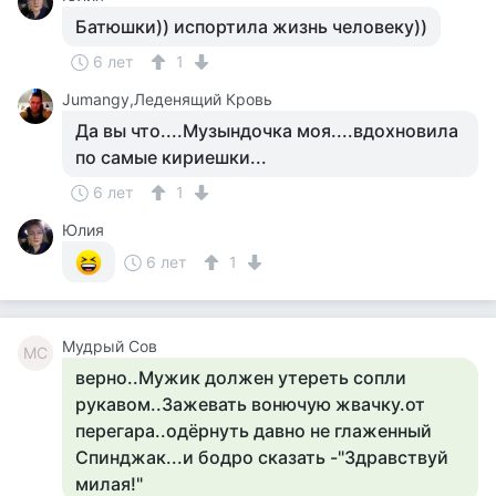
Батюшки)) испортила жизнь человеку))
6 лет
1
Jumangy,Леденящий Кровь
Да вы что....Музындочка моя....вдохновила
по самые кириешки...
6 лет
1
Юлия
6 лет
1
Мудрый Сов
МС
верно..Мужик должен утереть сопли
рукавом..Зажевать вонючую жвачку.от
перегара..одёрнуть давно не глаженный
Спинджак...и бодро сказать -"Здравствуй
милая!"