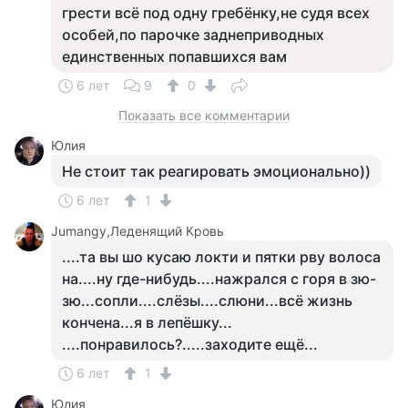
грести всё под одну гребёнку,не судя всех
особей,по парочке заднеприводных
единственных попавшихся вам
6 лет
9
0
Показать все комментарии
Юлия
Не стоит так реагировать эмоционально))
6 лет
1
Jumangy,Леденящий Кровь
....та вы шо кусаю локти и пятки рву волоса
на....ну где-нибудь....нажрался с горя в зю-
зю...сопли....слёзы....слюни...всё жизнь
кончена...я в лепёшку...
....понравилось?.....заходите ещё...
6 лет
1
Юлия