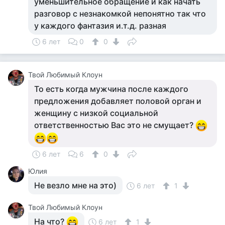
уменьшительное обращение и как начать
разговор с незнакомкой непонятно так что
у каждого фантазия и.т.д. разная
6 лет
0
0
Твой Любимый Клоун
То есть когда мужчина после каждого
предложения добавляет половой орган и
женщину с низкой социальной
ответственностью Вас это не смущает?
6 лет
6
0
Юлия
Не везло мне на это)
6 лет
1
Твой Любимый Клоун
На что?
6 лет
1