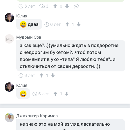
6 лет
3
0
Юлия
дааа
6 лет
1
Мудрый Сов
МС
а как ещё?..))умильно ждать в подворотне
с недорогим букетом?..чтоб потом
промямлит в ухо -типа" Я люблю тебя"..и
отключиться от своей дерзости..))
6 лет
1
Юлия
6 лет
1
Джахонгир Каримов
не знаю это на мой взгляд ласкательно