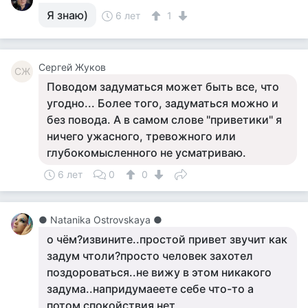
Я знаю)
6 лет
1
Сергей Жуков
СЖ
Поводом задуматься может быть все, что
угодно... Более того, задуматься можно и
без повода. А в самом слове "приветики" я
ничего ужасного, тревожного или
глубокомысленного не усматриваю.
6 лет
0
0
● Natanika Ostrovskaya ●
о чём?извините..простой привет звучит как
задум чтоли?просто человек захотел
поздороваться..не вижу в этом никакого
задума..напридумаеете себе что-то а
потом спокойствия нет