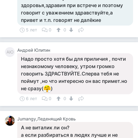
здоровья,здравия при встрече и поэтому
говорит с уважением здравствуйте,а
привет и т.п. говорят не далёкие
5 лет
0
0
Андрей Юлитин
АЮ
Надо просто хотя бы для приличия , почти
незнакомому человеку, утром громко
говорить ЗДРАСТВУЙТЕ.Сперва тебя не
поймут ,но что интересно он вас примет.но
не сразу(
)
6 лет
0
0
Jumangy,Леденящий Кровь
А не виталик ли он?
а если разбираться в людях лучше и не