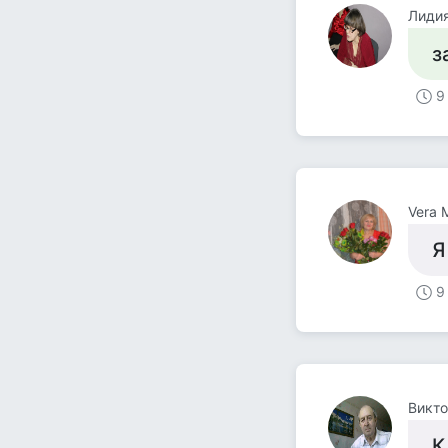
Лидия
з
9
Vera 
Я
9
Викто
К