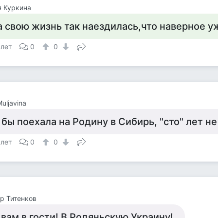
 Куркина
а свою жизнь так наездилась,что наверное у
 лет
0
0
Muljavina
 бы поехала на Родину в Сибирь, "сто" лет не
 лет
0
0
р Титенков
 вам в гости! В Родяньскую Украину!