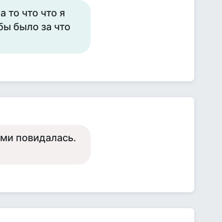
 то что что я
бы было за что
еми повидалась.