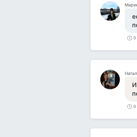
Мари
е
п
9
Натал
И
п
9