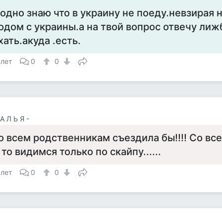
 одно знаю что в украину не поеду.невзирая на
одом с украины.а на твой вопрос отвечу лиж
хать.акуда .есть.
 лет
0
0
А Л Ь Я -
о всем родственникам съездила бы!!!! Со вс
 то видимся только по скайпу......
 лет
0
0