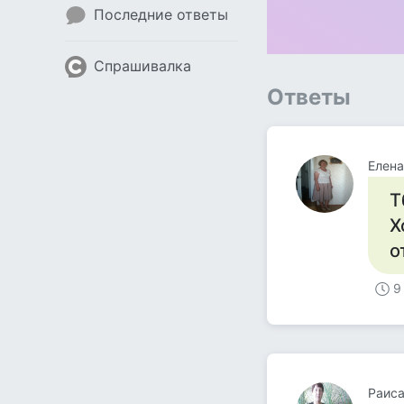
Последние ответы
Спрашивалка
Ответы
Елена
Т
Х
о
9
Раис