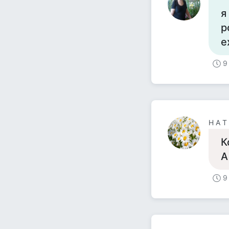
я
р
е
9
Н А Т 
К
А
9