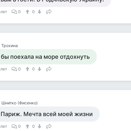
 лет
0
0
 Трохина
 бы поехала на море отдохнуть
 лет
0
0
 Шнитко (Фисенко)
 Париж. Мечта всей моей жизни
 лет
0
0