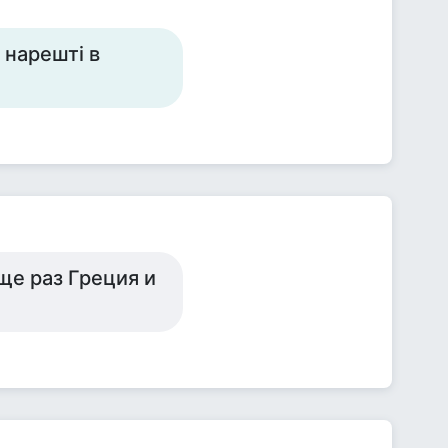
і нарешті в
ще раз Греция и