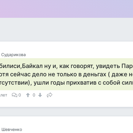
 Сударикова
билиси,Байкал ну и, как говорят, увидеть Па
отя сейчас дело не только в деньгах ( даже н
тсутствии), ушли годы прихватив с собой сил
 лет
0
0
а Шевченко