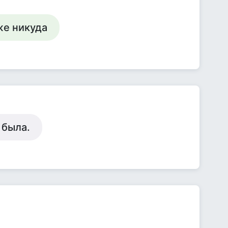
же никуда
 была.