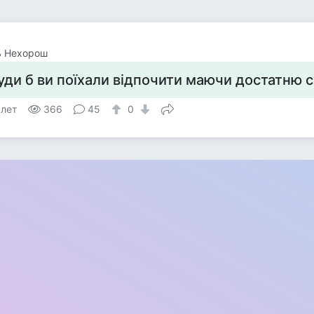
ь Нехорош
уди б ви поїхали відпочити маючи достатню 
 лет
366
45
0