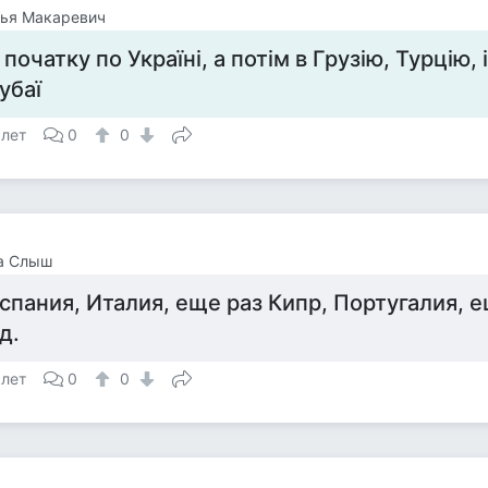
лья Макаревич
 початку по Україні, а потім в Грузію, Турцію, 
убаї
 лет
0
0
а Слыш
спания, Италия, еще раз Кипр, Португалия, е
.д.
 лет
0
0