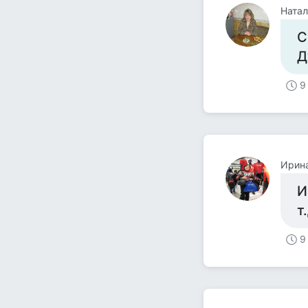
Ната
С
Д
9
Ирин
И
т
9