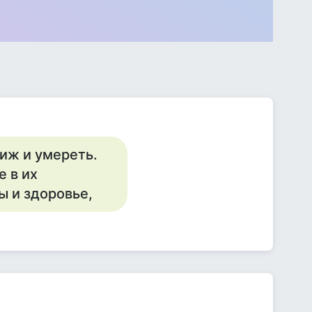
риж и умереть.
е в их
ы и здоровье,