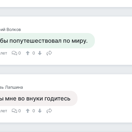
ий Волков
 бы попутешествовал по миру.
 лет
0
0
вь Лапшина
ы мне во внуки годитесь
 лет
0
0