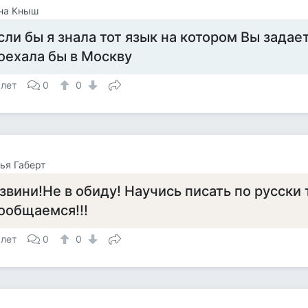
на Кныш
сли бы я знала тот язык на котором Вы задает
оехала бы в Москву
 лет
0
0
ья Габерт
звини!Не в обиду! Научись писать по русски 
ообщаемся!!!
 лет
0
0