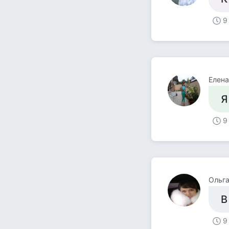
9
Елена
Я
9
Ольга
В
9