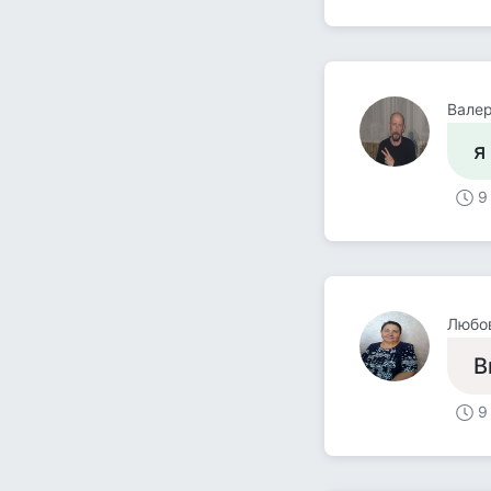
Валер
я
9
Любо
В
9