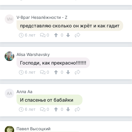
V-Враг Незалёжности - Z
VН
представляю сколько он жрёт и как гадит
6 лет
0
0
Alisa Warshavsky
Господи, как прекрасно!!!!!!!
6 лет
0
0
Алла Аа
АА
И спасенье от бабайки
6 лет
0
0
Павел Высоцкий