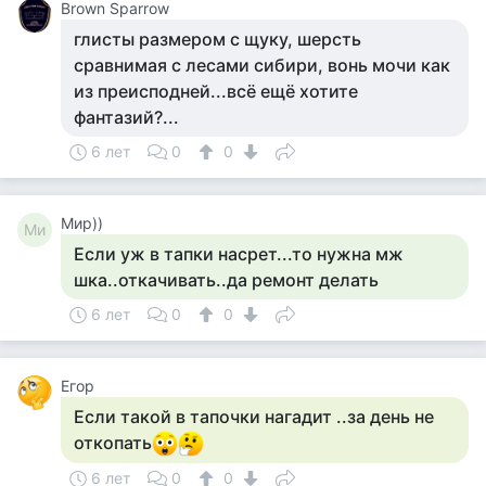
Brown Sparrow
глисты размером с щуку, шерсть
сравнимая с лесами сибири, вонь мочи как
из преисподней...всё ещё хотите
фантазий?...
6 лет
0
0
Мир))
Ми
Если уж в тапки насрет...то нужна мж
шка..откачивать..да ремонт делать
6 лет
0
0
Егор
Если такой в тапочки нагадит ..за день не
откопать
6 лет
0
0