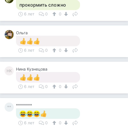
прокормить сложно
6 лет
0
0
Ольга
6 лет
0
0
Нина Кузнецова
НК
6 лет
0
0
********
**
6 лет
0
0