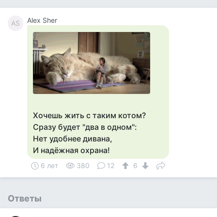
Alex Sher
AS
Хочешь жить с таким котом?
Сразу будет "два в одном":
Нет удобнее дивана,
И надёжная охрана!
6 лет
380
12
6
Ответы