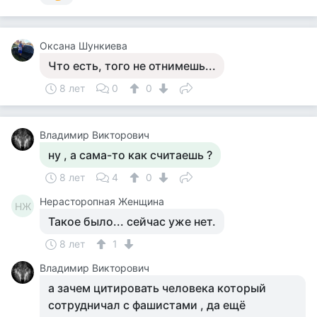
Оксана Шункиева
Что есть, того не отнимешь...
8 лет
0
0
Владимир Викторович
ну , а сама-то как считаешь ?
8 лет
4
0
Нерасторопная Женщина
НЖ
Такое было... сейчас уже нет.
8 лет
1
Владимир Викторович
а зачем цитировать человека который
сотрудничал с фашистами , да ещё