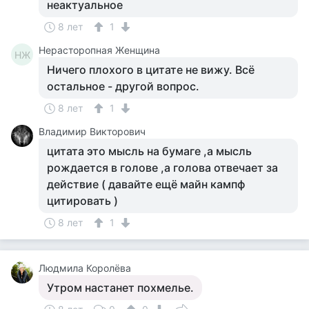
неактуальное
8 лет
1
Нерасторопная Женщина
НЖ
Ничего плохого в цитате не вижу. Всё
остальное - другой вопрос.
8 лет
1
Владимир Викторович
цитата это мысль на бумаге ,а мысль
рождается в голове ,а голова отвечает за
действие ( давайте ещё майн кампф
цитировать )
8 лет
1
Людмила Королёва
Утром настанет похмелье.