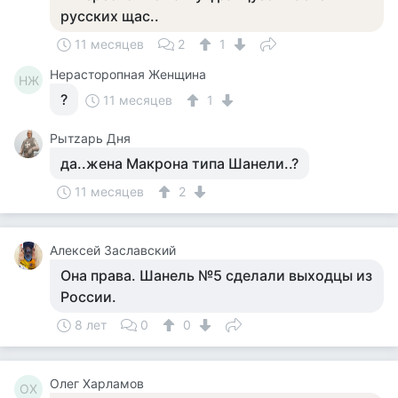
русских щас..
11 месяцев
2
1
Нерасторопная Женщина
НЖ
?
11 месяцев
1
Рытzарь Дня
да..жена Макрона типа Шанели..?
11 месяцев
2
Алексей Заславский
Она права. Шанель №5 сделали выходцы из
России.
8 лет
0
0
Олег Харламов
ОХ