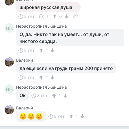
широкая русская душа
8 лет
4
0
Нерасторопная Женщина
НЖ
О, да. Никто так не умеет... от души, от
чистого сердца.
8 лет
1
Валерий
да еще если на грудь грамм 200 принято
8 лет
1
Нерасторопная Женщина
НЖ
Ок
8 лет
1
Валерий
8 лет
1