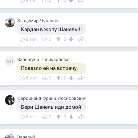
8 лет
0
0
Владимир Чураков
Кардан в жопу Шанель!!!
8 лет
0
0
Валентина Поликарпова
ВП
Повезло ей на встречу.
8 лет
0
0
Фердинанд Франц Иосифовович
Бери Шанель иди домой
8 лет
0
0
Валерий