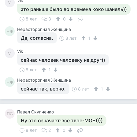
Vik .
V.
это раньше было во времена коко шанель))
8 лет
3
0
Нерасторопная Женщина
НЖ
Да, согласна.
8 лет
1
Vik .
V.
сейчас человек человеку не друг))
8 лет
1
Нерасторопная Женщина
НЖ
сейчас так, верно.
8 лет
1
Павел Скупченко
ПС
Ну это означает:все твое-МОЕ))))
8 лет
2
0