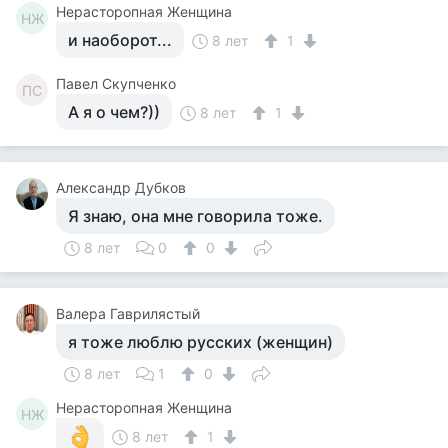
Нерасторопная Женщина
НЖ
и наоборот...
8 лет
1
Павел Скупченко
ПС
А я о чем?))
8 лет
1
Александр Дубков
Я знаю, она мне говорила тоже.
8 лет
0
0
Валера Гаврилястый
я тоже люблю русских (женщин)
8 лет
1
0
Нерасторопная Женщина
НЖ
8 лет
1