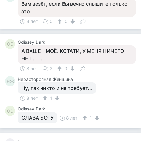
Вам везёт, если Вы вечно слышите только
это.
8 лет
0
0
Odissey Dark
OD
А ВАШЕ - МОЁ. КСТАТИ, У МЕНЯ НИЧЕГО
НЕТ.......
8 лет
2
0
Нерасторопная Женщина
НЖ
Ну, так никто и не требует...
8 лет
1
Odissey Dark
OD
СЛАВА БОГУ
8 лет
1