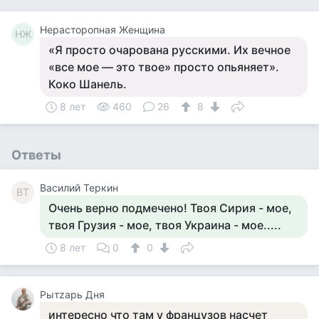
Нерасторопная Женщина
НЖ
«Я просто очарована русскими. Их вечное
«все мое — это твое» просто опьяняет».
Коко Шанель.
8 лет
460
26
8
Ответы
Василий Теркин
ВТ
Очень верно подмечено! Твоя Сирия - мое,
твоя Грузия - мое, твоя Украина - мое.....
8 лет
0
0
Рытzарь Дня
интересно что там у французов насчет