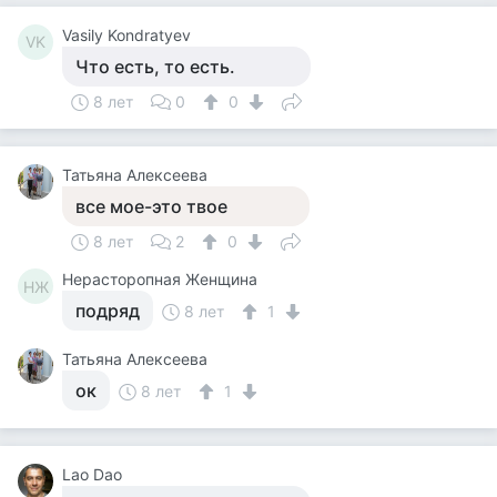
Vasily Kondratyev
VK
Что есть, то есть.
8 лет
0
0
Татьяна Алексеева
все мое-это твое
8 лет
2
0
Нерасторопная Женщина
НЖ
подряд
8 лет
1
Татьяна Алексеева
ок
8 лет
1
Lao Dao