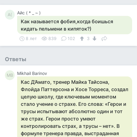
Айс ( * _ ~ )
А(
Как называется фобия,когда боишься
кидать пельмени в кипяток?)
8 лет
839
102
3
Ответы
Mikhail Barinov
MB
Кас Д’Амато, тренер Майка Тайсона,
Флойда Паттерсона и Хосе Торреса, создал
целую школу, где ключевым моментом
стало учение о страхе. Его слова: «Герои и
трусы испытывают абсолютно один и тот
же страх. Герои просто умеют
контролировать страх, а трусы – нет». В
формуле тренера правда, выстраданная