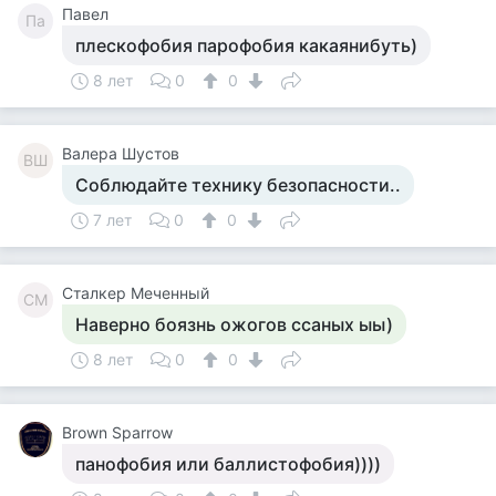
Павел
Па
плескофобия парофобия какаянибуть)
8 лет
0
0
Валера Шустов
ВШ
Соблюдайте технику безопасности..
7 лет
0
0
Сталкер Меченный
СМ
Наверно боязнь ожогов ссаных ыы)
8 лет
0
0
Brown Sparrow
панофобия или баллистофобия))))