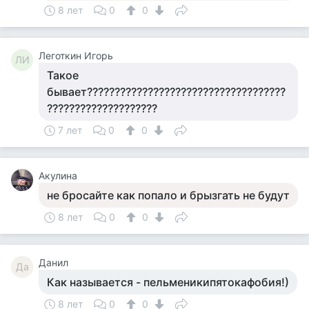
8 лет
0
0
Леготкин Игорь
ЛИ
Такое
бывает????????????????????????????????????
????????????????????
7 лет
0
0
Акулина
не бросайте как попало и брызгать не будут
8 лет
0
0
Данил
Да
Как называется - пельменикипятокафобия!)
8 лет
0
0