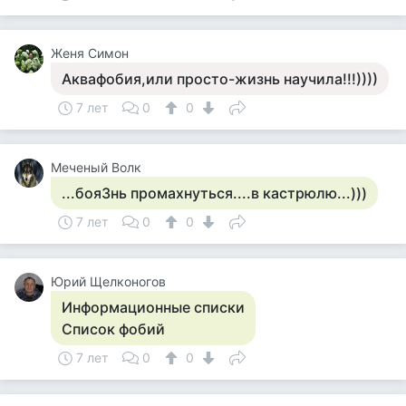
Женя Симон
Аквафобия,или просто-жизнь научила!!!))))
7 лет
0
0
Меченый Волк
...бояЗнь промахнуться....в кастрюлю...)))
7 лет
0
0
Юрий Щелконогов
Информационные списки
Список фобий
7 лет
0
0