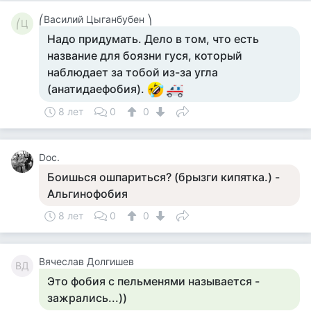
⎛Василий Цыганбубен ⎞
⎛Ц
Надо придумать. Дело в том, что есть
название для боязни гуся, который
наблюдает за тобой из-за угла
(анатидаефобия).
8 лет
0
0
Doc.
Боишься ошпариться? (брызги кипятка.) -
Альгинофобия
8 лет
0
0
Вячеслав Долгишев
ВД
Это фобия с пельменями называется -
зажрались...))