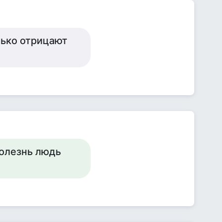
лько отрицают
болезнь людь