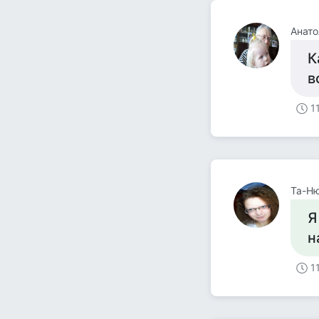
Анато
К
в
1
Та-Н
Я
н
1