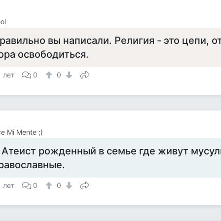
ol
равильно вы написали. Религия - это цепи, о
ора освободиться.
1 лет
0
0
e Mi Mente ;)
 Атеист рожденный в семье где живут мусул
равославные.
1 лет
0
0