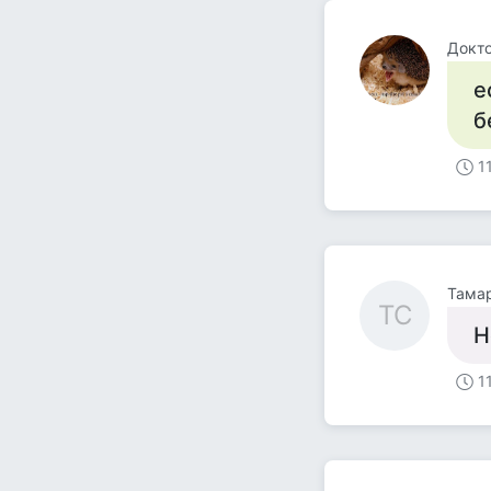
Докт
е
б
1
Тама
ТС
Н
1