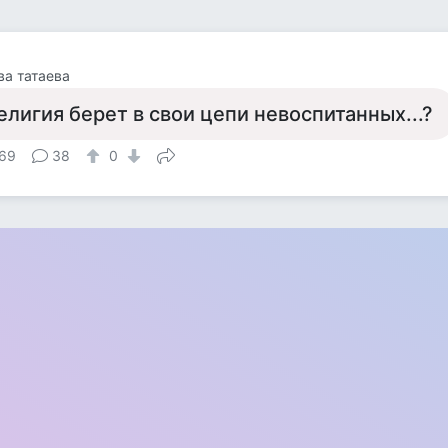
ва татаева
елигия берет в свои цепи невоспитанных...?
69
38
0