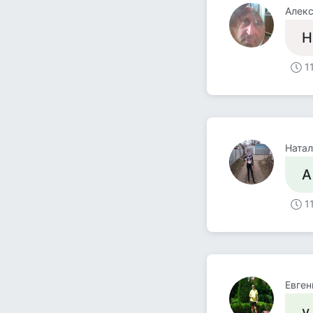
Алекс
Н
1
Натал
А
1
Евген
у