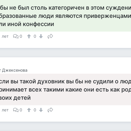
 бы не был столь категоричен в этом сужден
бразованные люди являются приверженцами
ли иной конфессии
1 лет
0
0
т Джексенова
сли вы такой духовник вы бы не судили о лю
ринимает всех такими какие они есть как ро
воих детей
1 лет
0
0