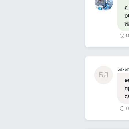
я
о
и
1
Бахы
БД
е
п
с
1