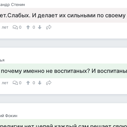
андр Стенин
ет.Слабых. И делает их сильными по своему
1 лет
0
0
ья
 почему именно не воспитаных? И воспитаных
1 лет
0
0
ий Фокин
 религии нет цепей каждый сам решает свою