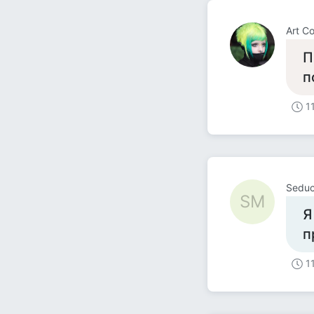
Art Co
П
п
1
Seduc
SM
Я
п
1