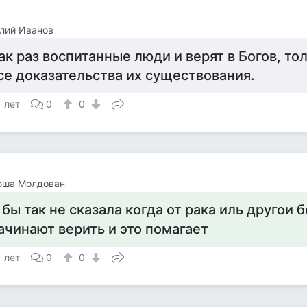
лий Иванов
ак раз воспитанные люди и верят в Богов, то
се доказательства их существования.
1 лет
0
0
юша Молдован
 бы так не сказала когда от рака иль другои 
ачинают верить и это помагает
1 лет
0
0