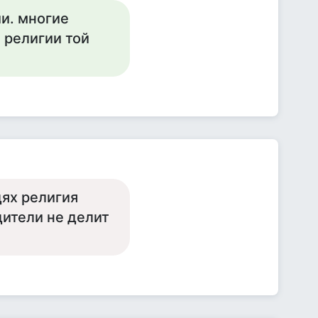
ии. многие
 религии той
дях религия
дители не делит