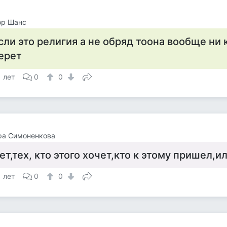
ор Шанс
сли это религия а не обряд тоона вообще ни 
ерет
1 лет
0
0
ра Симоненкова
ет,тех, кто этого хочет,кто к этому пришел,и
1 лет
0
0