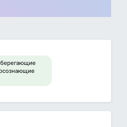
-оберегающие
а осознающие