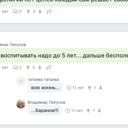
1 лет
0
0
имир Липунов
..воспитывать надо до 5 лет....дальше бесполе
1 лет
2
0
татаева татаева
тт
всю жизнь...
11 лет
1
Владимир Липунов
...баранов!!!
11 лет
1