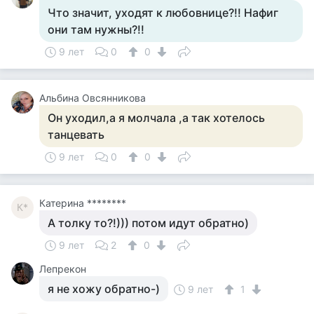
Что значит, уходят к любовнице?!! Нафиг
они там нужны?!!
9 лет
0
0
Альбина Овсянникова
Он уходил,а я молчала ,а так хотелось
танцевать
9 лет
0
0
Катерина ********
К*
А толку то?!))) потом идут обратно)
9 лет
2
0
Лепрекон
я не хожу обратно-)
9 лет
1