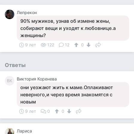
Лепрекон
90% мужиков, узнав об измене жены,
собирают вещи и уходят к любовнице.а
женщины?
9 лет
122
12
0
Ответы
Виктория Коренева
ВК
они уезжают жить к маме.Оплакивают
неверного,и через время знакомятся с
новым
9 лет
0
0
Лариса