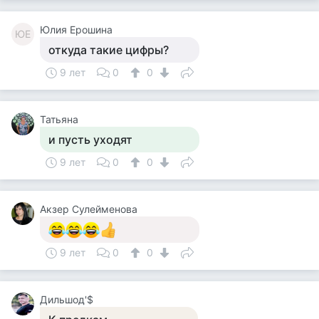
Юлия Ерошина
ЮЕ
откуда такие цифры?
9 лет
0
0
Татьяна
и пусть уходят
9 лет
0
0
Акзер Сулейменова
9 лет
0
0
Дильшод'$