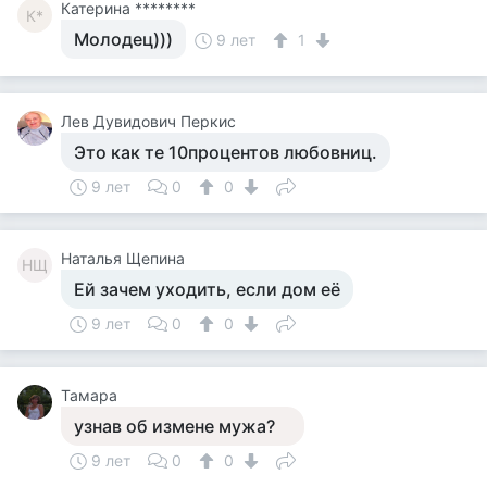
Катерина ********
К*
Молодец)))
9 лет
1
Лев Дувидович Перкис
Это как те 10процентов любовниц.
9 лет
0
0
Наталья Щепина
НЩ
Ей зачем уходить, если дом её
9 лет
0
0
Тамара
узнав об измене мужа?
9 лет
0
0