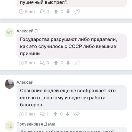
пушечный выстрел".
6 лет
0
0
Алексей О.
АО
Государства разрушают либо предатели,
как это случилось с СССР либо внешние
причины.
6 лет
0
0
Алексей
Сознание людей ещё не соображает кто
есть кто , поэтому и ведётся работа
блогеров
6 лет
1
0
Полувековая Дама
ПД