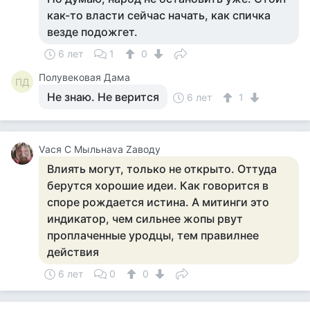
как-то власти сейчас начать, как спичка
везде подожгет.
6 лет
1
0
Полувековая Дама
ПД
Не знаю. Не верится
6 лет
1
Vася С Мыльнаvа Zаводу
Влиять могут, только не открыто. Оттуда
берутся хорошие идеи. Как говорится в
споре рождается истина. А митинги это
индикатор, чем сильнее жопы рвут
проплаченные уродцы, тем правилнее
действия
6 лет
0
0