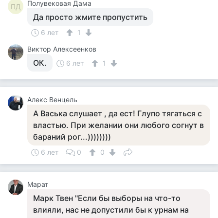
Полувековая Дама
ПД
Да просто жмите пропустить
6 лет
1
Виктор Алексеенков
ОК.
6 лет
1
Алекс Венцель
А Васька слушает , да ест! Глупо тягаться с
властью. При желании они любого согнут в
бараний рог...))))))))
6 лет
0
0
Марат
Марк Твен "Если бы выборы на что-то
влияли, нас не допустили бы к урнам на