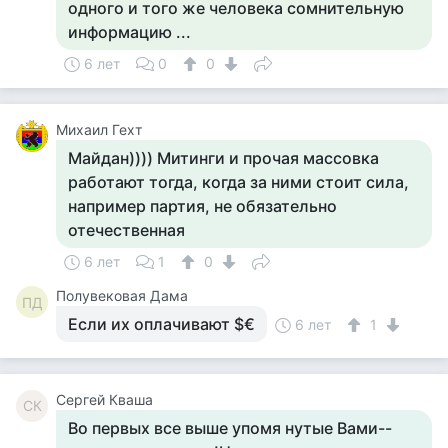
одного и того же человека сомнительную
информацию ...
6 лет
0
0
Михаил Гехт
Майдан)))) Митинги и прочая массовка
работают тогда, когда за ними стоит сила,
например партия, не обязательно
отечественная
6 лет
1
0
Полувековая Дама
ПД
Если их оплачивают $€
6 лет
1
Сергей Кваша
СК
Во первых все выше упомя нутые Вами--