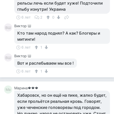
рельсы лечь если будет хуже! Подточили
глыбу изнутри! Украина
6 лет
2
0
Виктор Ш
ВШ
Кто там народ поднял? А как? Блогеры и
митинги!
6 лет
1
Виктор Ш
ВШ
Вот и раслебываем мы все !
6 лет
1
Марина🍁🍁🍁
Ма
Хабаровск, но он ещё на пике, жалко будет,
если прольётся реальная кровь. Говорят,
уже чеченские головорезы под городом.
Но думаю, народ не остановить уже. Стоит