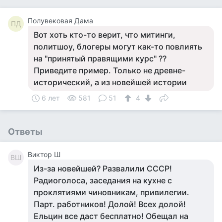
Полувековая Дама
ПД
Вот хоть кто-то верит, что митинги,
политшоу, блогеры могут как-то повлиять
на "принятый правящими курс" ??
Приведите пример. Только не древне-
исторический, а из новейшей истории
6 лет
581
51
4
Ответы
Виктор Ш
ВШ
Из-за новейшей? Развалили СССР!
Радиоголоса, заседания на кухне с
проклятиями чиновникам, привилегии.
Парт. работников! Долой! Всех долой!
Ельцин все даст бесплатно! Обещал на