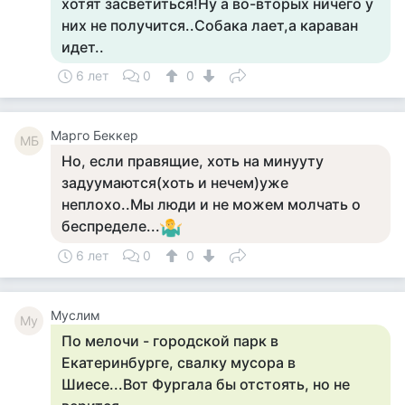
хотят засветиться!Ну а во-вторых ничего у
них не получится..Собака лает,а караван
идет..
6 лет
0
0
Mарго Беккер
MБ
Но, если правящие, хоть на минууту
задуумаются(хоть и нечем)уже
неплохо..Мы люди и не можем молчать о
беспределе...
6 лет
0
0
Муслим
Му
По мелочи - городской парк в
Екатеринбурге, свалку мусора в
Шиесе...Вот Фургала бы отстоять, но не