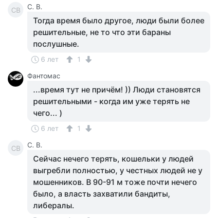
С. В.
СВ
Тогда время было другое, люди были более
решительные, не то что эти бараны
послушные.
6 лет
1
Фантомас
...время тут не причём! )) Люди становятся
решительными - когда им уже терять не
чего... )
6 лет
1
С. В.
СВ
Сейчас нечего терять, кошельки у людей
выгребли полностью, у честных людей не у
мошенников. В 90-91 м тоже почти нечего
было, а власть захватили бандиты,
либералы.