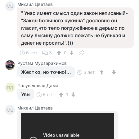
Михаил Цветаев
МЦ
" Унас имеет смысл один закон неписаный-
"Закон большого кукиша",дословно он
гласит,что тело погружённое в дерьмо по
саму лысину должно лежать не булькая и
денег не просить!".)))
6 лет
3
0
Рустам Мурзарахимов
Жёстко, но точно!...
6 лет
1
Полувековая Дама
ПД
Увы
6 лет
1
Михаил Цветаев
МЦ