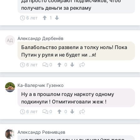
Да просто собирают подписчиков, чтоб
получать деньги за рекламу
6 лет
1
Александр Дербенёв
АД
Балабольство развели а толку ноль! Пока
Путин у руля и не будет ни ..я!
6 лет
0
0
Ка-Валерчик Гузенко
Ну а в прошлом году наркоту одному
подкинули ! Отмитинговали жеж !
6 лет
0
0
Александр Ревнивцев