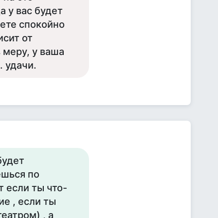
а у вас будет
жете спокойно
исит от
 меру, у ваша
 удачи.
будет
ешься по
 если ты что-
е , если ты
еатром) , а