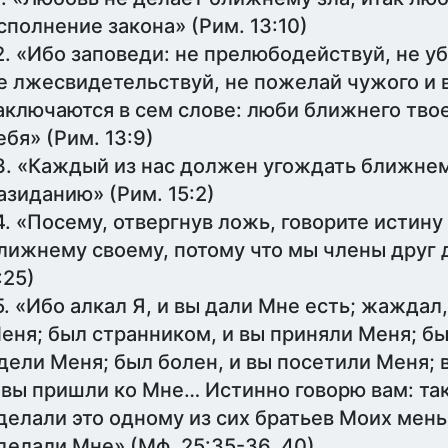
сполнение закона» (Рим. 13:10)
2. «Ибо заповеди: не прелюбодействуй, не уб
е лжесвидетельствуй, не пожелай чужого и 
аключаются в сем слове: люби ближнего твое
ебя» (Рим. 13:9)
3. «Каждый из нас должен угождать ближнему
азиданию» (Рим. 15:2)
4. «Посему, отвергнув ложь, говорите истин
лижнему своему, потому что мы члены друг д
:25)
5. «Ибо алкал Я, и вы дали Мне есть; жаждал
еня; был странником, и вы приняли Меня; был
дели Меня; был болен, и вы посетили Меня; 
 вы пришли ко Мне… Истинно говорю вам: так
делали это одному из сих братьев Моих мень
делали Мне» (Мф. 25:35-36, 40)