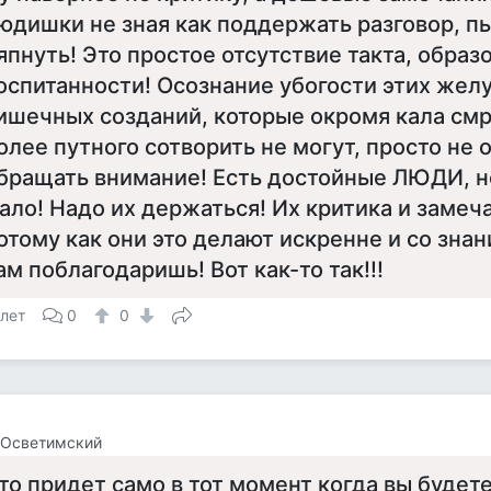
юдишки не зная как поддержать разговор, п
япнуть! Это простое отсутствие такта, образ
оспитанности! Осознание убогости этих жел
ишечных созданий, которые окромя кала смр
олее путного сотворить не могут, просто не 
бращать внимание! Есть достойные ЛЮДИ, н
ало! Надо их держаться! Их критика и замеч
отому как они это делают искренне и со знан
ам поблагодаришь! Вот как-то так!!!
 лет
0
0
 Осветимский
то придет само в тот момент когда вы будете