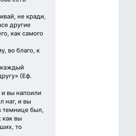
ивай, не кради,
все другие
го, как самого
, во благо, к
у каждый
ругу» (Еф.
, и вы напоили
 наг, и вы
в темнице был,
 как вы
ших, то