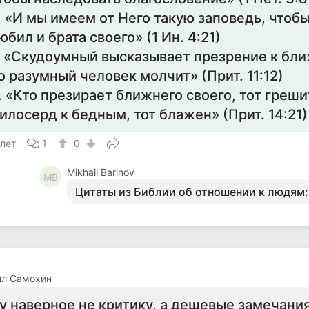
. «И мы имеем от Него такую заповедь, чтоб
юбил и брата своего» (1 Ин. 4:21)
. «Скудоумный высказывает презрение к бл
о разумный человек молчит» (Прит. 11:12)
. «Кто презирает ближнего своего, тот грешит
илосерд к бедным, тот блажен» (Прит. 14:21)
 лет
1
0
Mikhail Barinov
MB
Цитаты из Библии об отношении к людям:
лл Самохин
у наверное не критику, а дешевые замечания