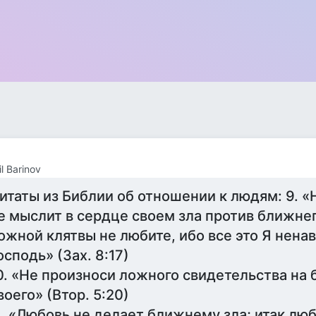
l Barinov
итаты из Библии об отношении к людям: 9. «Н
е мыслит в сердце своем зла против ближнег
ожной клятвы не любите, ибо все это Я нена
осподь» (Зах. 8:17)
0. «Не произноси ложного свидетельства на
воего» (Втор. 5:20)
1. «Любовь не делает ближнему зла; итак лю