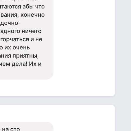
ытаются абы что
ования, конечно
удочно-
адного ничего
огорчаться и не
о их очень
ания приятны,
ием дела! Их и
 на сто