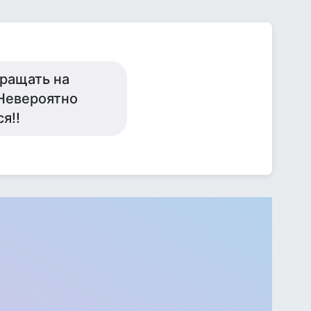
бращать на
 Невероятно
я!!