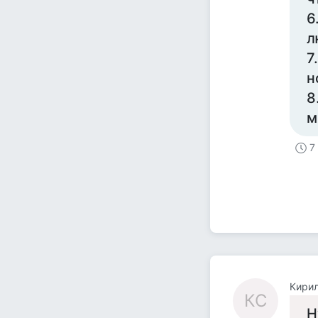
6
л
7
н
8
м
7
Кири
КС
Н