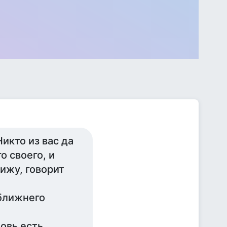
икто из вас да
о своего, и
вижу, говорит
 ближнего
бовь есть