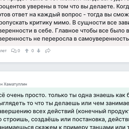
роцентов уверены в том что вы делаете. Когд
отов ответ на каждый вопрос - тогда вы смо
ропускать критику мимо. В сущности все зав
веренности в себе. Главное чтобы все было в
веренность не переросла в самоуверенность.
 лет
0
0
н Хаматуллин
сё очень просто. только ты одна знаешь как 
ыглядеть то что ты делаешь или чем занима
авершению всех действий (конечный продукт
о строишь, создаёшь или постановка, действи
анимаешься скажем к примеру танцами или т