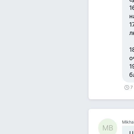
1
н
1
л
1
о
1
б
7
Mikhai
MB
Ц