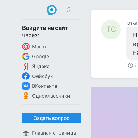
Татья
Войдите на сайт
ТС
Н
через:
к
Mail.ru
н
Google
7
Яндекс
Фейсбук
ВКонтакте
Одноклассники
Задать вопрос
Главная страница