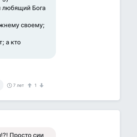
ы любящий Бога
ижнему своему;
; а кто
7 лет
1
!?! Просто сии