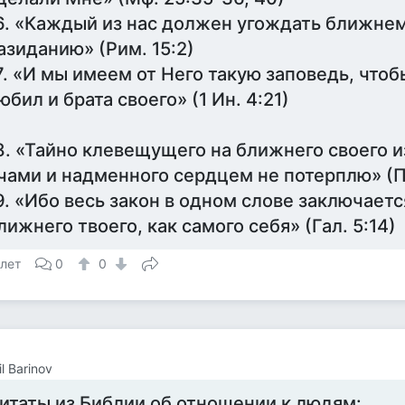
6. «Каждый из нас должен угождать ближнему
азиданию» (Рим. 15:2)
7. «И мы имеем от Него такую заповедь, что
юбил и брата своего» (1 Ин. 4:21)
8. «Тайно клевещущего на ближнего своего и
чами и надменного сердцем не потерплю» (Пс
9. «Ибо весь закон в одном слове заключаетс
лижнего твоего, как самого себя» (Гал. 5:14)
 лет
0
0
l Barinov
итаты из Библии об отношении к людям: