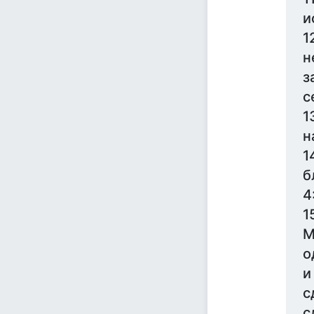
и
1
н
з
с
1
н
1
б
4
1
М
о
и
с
с