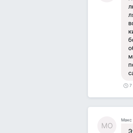
л
л
в
к
б
о
м
п
с
7
Макс
МО
Э