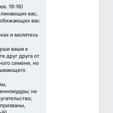
ев. 19:18)
клинающих вас,
а обижающих вас
пках и молитесь
души ваши к
е друг друга от
ного семени, но
ебывающего
ны,
енномудры; не
ругательство;
 призваны,
-9)