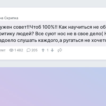
на Скрипка
ужен совет!!Чтоб 100%!! Как научиться не о
ритику людей? Все суют нос не в свое дело(
адоело слушать каждого,а ругаться не хочетс
 лет
1 482
205
1