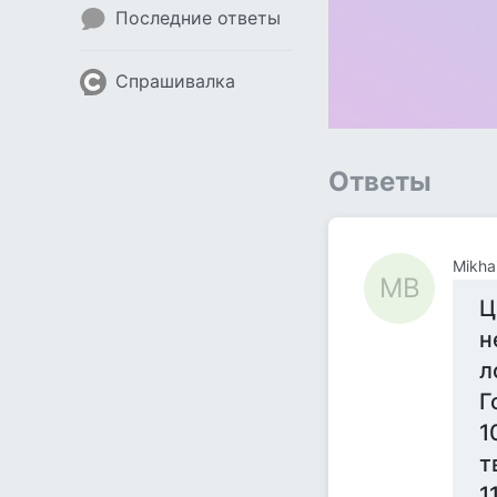
Последние ответы
Спрашивалка
Ответы
Mikhai
MB
Ц
н
л
Г
1
т
1