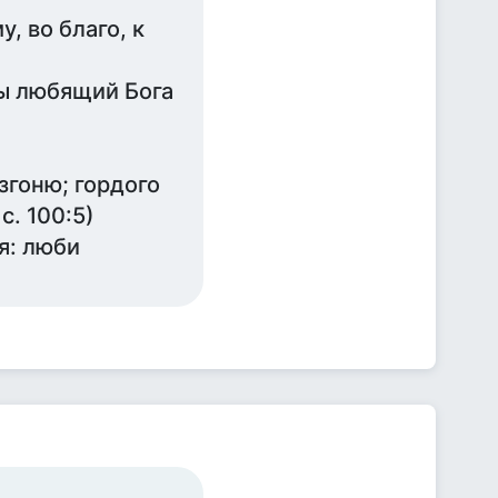
, во благо, к
бы любящий Бога
згоню; гордого
. 100:5)
я: люби