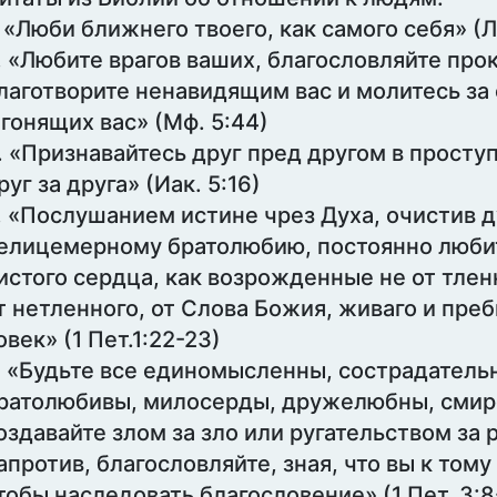
. «Люби ближнего твоего, как самого себя» (Л
. «Любите врагов ваших, благословляйте про
лаготворите ненавидящим вас и молитесь з
 гонящих вас» (Мф. 5:44)
. «Признавайтесь друг пред другом в просту
руг за друга» (Иак. 5:16)
. «Послушанием истине чрез Духа, очистив 
елицемерному братолюбию, постоянно любит
истого сердца, как возрожденные не от тлен
т нетленного, от Слова Божия, живаго и пр
овек» (1 Пет.1:22-23)
. «Будьте все единомысленны, сострадатель
ратолюбивы, милосерды, дружелюбны, смир
оздавайте злом за зло или ругательством за 
апротив, благословляйте, зная, что вы к тому
тобы наследовать благословение» (1 Пет. 3:8