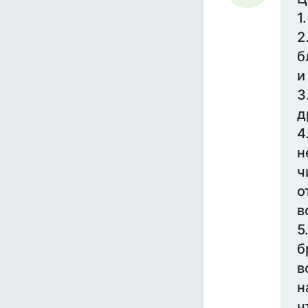
1
2
б
и
3
д
4
н
ч
о
в
5
б
в
н
ч