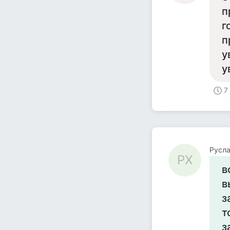
п
г
п
у
у
7
Русла
РХ
в
в
з
т
з