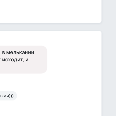
е, в мелькании
 исходит, и
выми)))