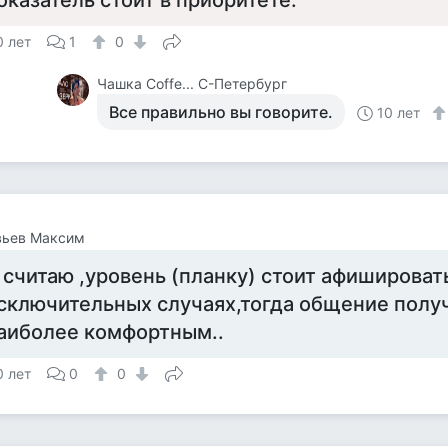
оказатель стоит в приоритете.
0 лет
1
0
Чашка Cоffe... С-Петербург
Все правильно вы говорите.
10 лет
вьев Максим
 считаю ,уровень (планку) стоит афишироват
сключительных случаях,тогда общение полу
аиболее комфортным..
0 лет
0
0