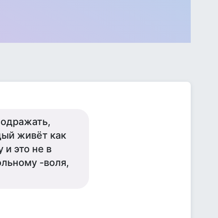
подражать,
дый живёт как
 и это не в
ольному -воля,