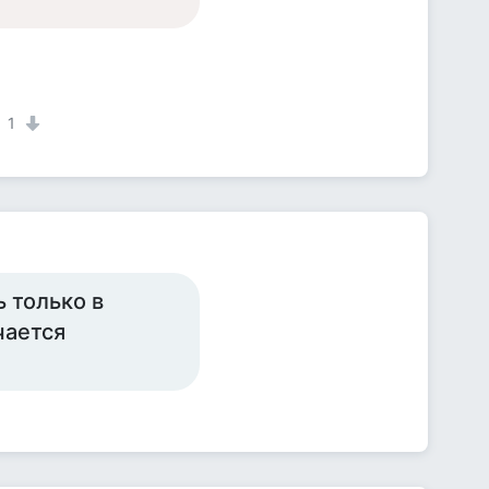
1
ь только в
чается