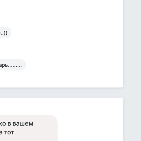
.))
.........
ко в вашем
е тот