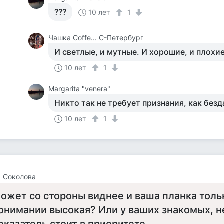
???
10 лет
1
Чашка Cоffe... С-Петербург
И светлые, и мутные. И хорошие, и плохие.
10 лет
1
Margarita "venera"
Никто так не требует признания, как бездарь
10 лет
1
 Соколова
ожет со стороны виднее и ваша планка толь
онимании высокая? Или у ваших знакомых, н