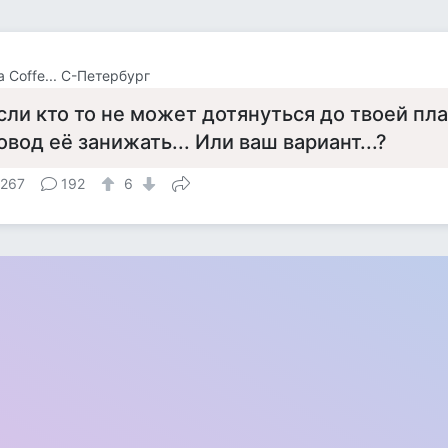
 Cоffe... С-Петербург
сли кто то не может дотянуться до твоей план
овод её занижать... Или ваш вариант...?
 267
192
6