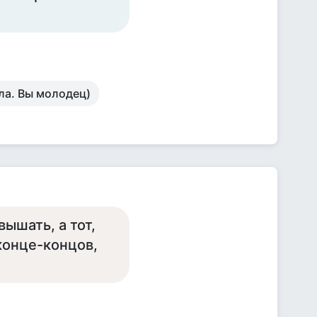
ла. Вы молодец)
ышать, а тот,
 конце-концов,