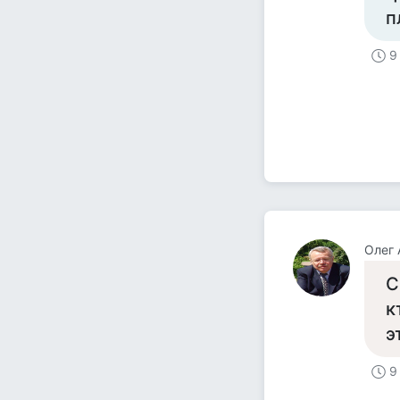
п
9
Олег 
С
к
э
9