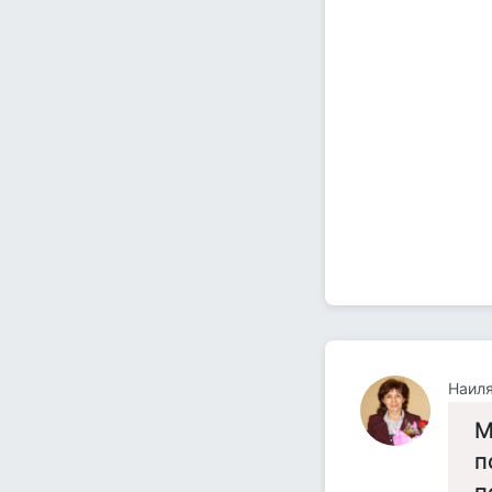
Наиля
М
п