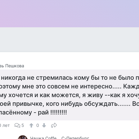
вь Пешкова
 никогда не стремилась кому бы то не было 
оэтому мне это совсем не интересно..... Каж
му хочется и как можется, я живу --как я хочу
оей привычке, кого нибудь обсуждать....... В
пасённому - рай !!!!!!!!!
0 лет
5
0
Чашка Cоffe... С-Петербург