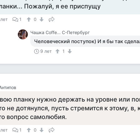
ланки... Пожалуй, я ее приспущу
 лет
1
0
Чашка Cоffe... С-Петербург
Человеческий поступок) И я бы так сдела
9 лет
1
Антипов
вою планку нужно держать на уровне или пов
то не дотянулся, пусть стремится к этому, в,
то вопрос самолюбия.
 лет
1
0