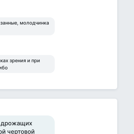
азанные, молодчинка
ках зрения и при
сибо
на дрожащих
ой чертовой