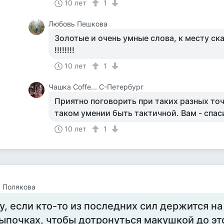
10 лет
1
Любовь Пешкова
Золотые и очень умные слова, к месту ск
!!!!!!!!
10 лет
1
Чашка Cоffe... С-Петербург
Приятно поговорить при таких разных точ
таком умении быть тактичной. Вам - спа
10 лет
1
 Полякова
у, если кто-то из последних сил держится 
ыпочках, чтобы дотронуться макушкой до эт