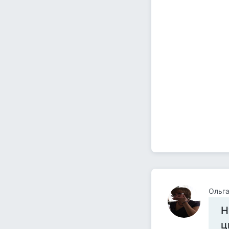
Ольга
Н
ц