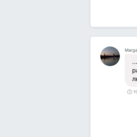
Marga
.
р
л
1