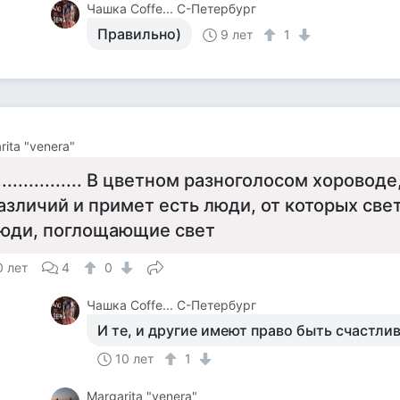
Чашка Cоffe... С-Петербург
Правильно)
9 лет
1
rita "venera"
................. В цветном разноголосом хоровод
азличий и примет есть люди, от которых свет
юди, поглощающие свет
0 лет
4
0
Чашка Cоffe... С-Петербург
И те, и другие имеют право быть счастли
10 лет
1
Margarita "venera"