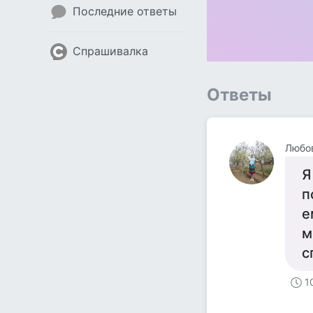
Последние ответы
Спрашивалка
Ответы
Любо
Я
п
е
м
с
1