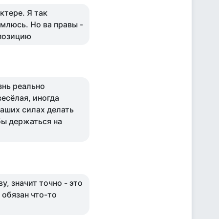
ктере. Я так
млюсь. Но ва правы -
 позицию
знь реально
весёлая, иногда
наших силах делать
бы держаться на
у, значит точно - это
 обязан что-то