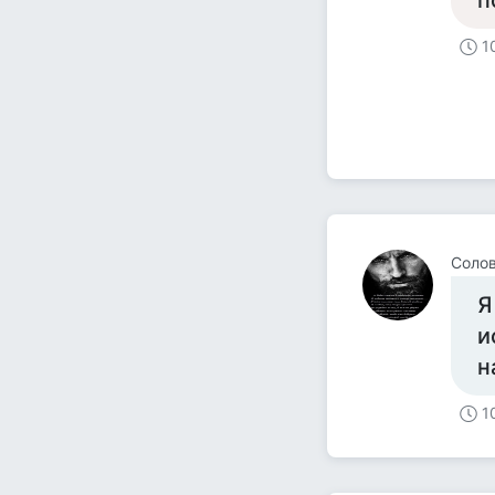
п
1
Соло
Я
и
н
1