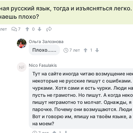
ная русский язык, тогда и изъясняться легко.
наешь плохо?
 лет
7
0
Ольга Залознова
Плохо......
7 лет
1
Nico Fasulakis
NF
Тут на сайте иногда читаю возмущение не
некоторые не русские пишут с ошибками. 
чурками. Хотя сами и есть чурки. Люди н
пусть не грамотно. Но пишут. А когда не
пишут неграмотно то молчат. Однажды, я
парочке. Почему они возмущаются. Люди
Вот и говорю им, япишу на твоём языке, а
на моем?
7 лет
1