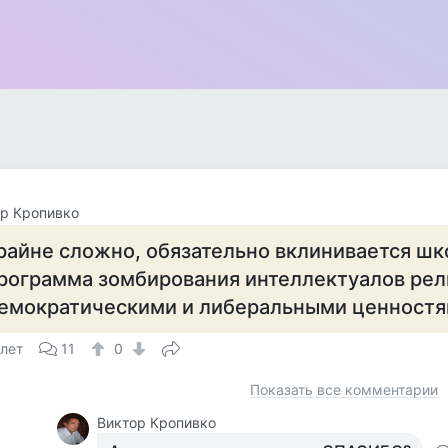
р Кропивко
райне сложно, обязательно вклинивается шк
рограмма зомбирования интеллектуалов рел
емократическими и либеральными ценност
 лет
11
0
Показать все комментарии
Виктор Кропивко