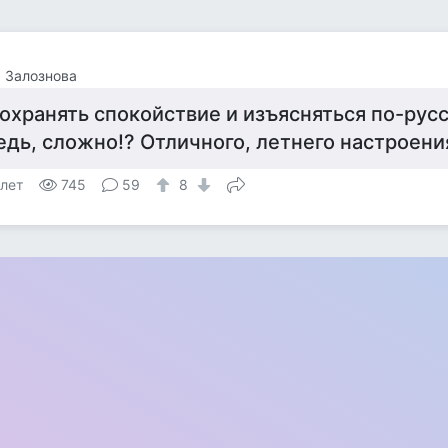
 Залознова
охранять спокойствие и изъясняться по-русски
едь, сложно!? Отличного, летнего настроени
 лет
745
59
8