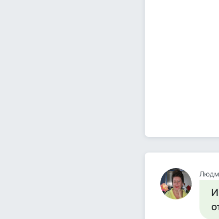
Людм
И
о