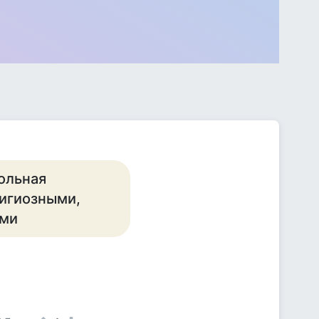
ольная
игиозными,
ями