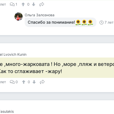
 лет
1
0
Ольга Залознова
Спасибо за понимание!
7 лет
el Lvovich Kunin
е ,много-жарковата ! Но ,море ,пляж и вете
Как то сглаживает -жару!
 лет
0
0
Fasulakis