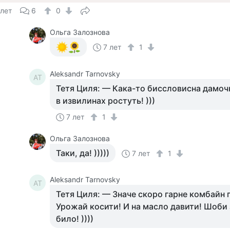
 лет
6
0
Ольга Залознова
7 лет
1
Aleksandr Tarnovsky
AT
Тетя Циля: — Кака-то биссловисна дамоч
в извилинах ростуть! )))
7 лет
1
Ольга Залознова
Таки, да! )))))
7 лет
1
Aleksandr Tarnovsky
AT
Тетя Циля: — Значе скоро гарне комбайн 
Урожай косити! И на масло давити! Шоби
било! ))))