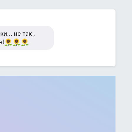
... не так ,
я!