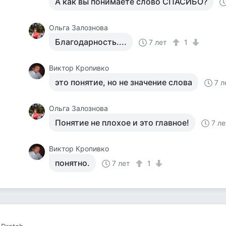
А как вы понимаете слово СПАСИБО?
Ольга Залознова
Благодарность....
7 лет
1
Виктор Кропивко
это понятие, но не значение слова
7 л
Ольга Залознова
Понятие не плохое и это главное!
7 ле
Виктор Кропивко
понятно.
7 лет
1