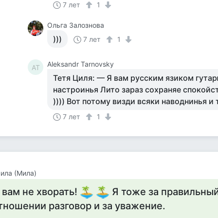
7 лет
1
Ольга Залознова
)))
7 лет
1
Aleksandr Tarnovsky
AT
Тетя Циля: — Я вам русским язиком гута
настроинья Лито зараз сохраняе спокойс
)))) Вот потому визди всяки наводнинья и
7 лет
1
ила (Мила)
 вам не хворать!
Я тоже за правильный
тношении разговор и за уважение.