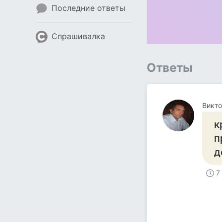
Последние ответы
Спрашивалка
Ответы
Викто
к
п
д
7