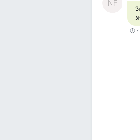
NF
З
з
7