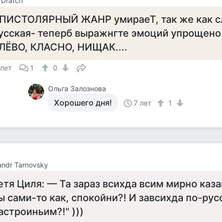
 Dratch
ПИСТОЛЯРНЫЙ ЖАНР умираеТ, так же как с
усская- теперб выражнгте эмоций упрощено 
ЛЁВО, КЛАСНО, НИЩАК....
 лет
1
0
Ольга Залознова
Хорошего дня!
7 лет
1
andr Tarnovsky
етя Циля: — Та зараз всихда всим мирно каза
ы сами-то как, спокойни?! И завсихда по-русс
астроиньим?!" )))