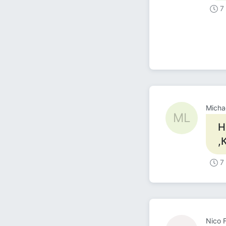
7
Micha
ML
Н
,
7
Nico 