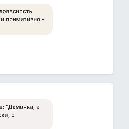
ловесность
и примитивно -
в: "Дамочка, а
ки, с