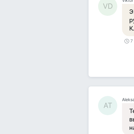
Viktor
VD
Э
р
К
7
Aleks
AT
Т
в
н