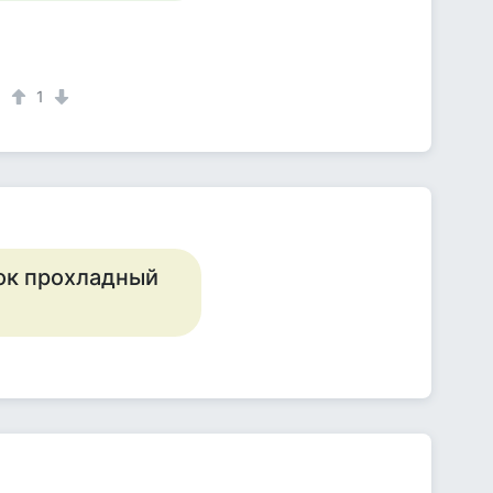
1
рок прохладный