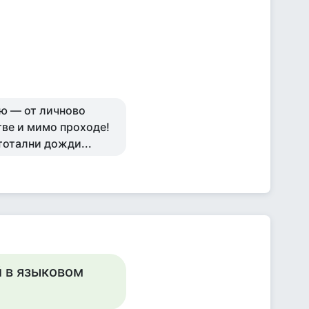
рю — от личново
тве и мимо проходе!
 тотални дожди...
 в языковом