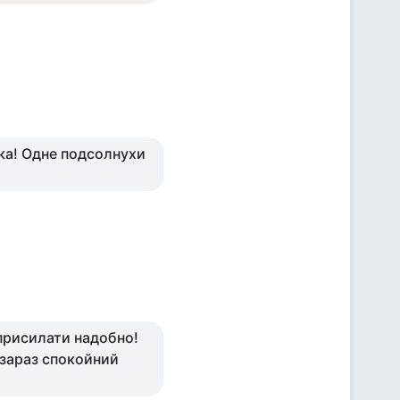
ка! Одне подсолнухи
присилати надобно!
 зараз спокойний