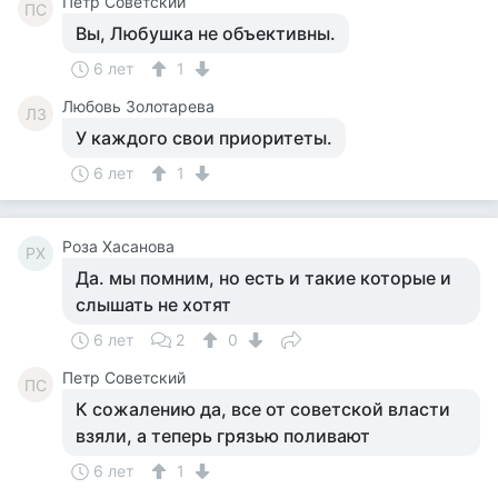
Петр Советский
ПС
Вы, Любушка не объективны.
6 лет
1
Любовь Золотарева
ЛЗ
У каждого свои приоритеты.
6 лет
1
Роза Хасанова
РХ
Да. мы помним, но есть и такие которые и
слышать не хотят
6 лет
2
0
Петр Советский
ПС
К сожалению да, все от советской власти
взяли, а теперь грязью поливают
6 лет
1