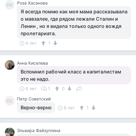
Роза Хасанова
РХ
Я всегда помню как моя мама рассказывала
о мавзалее, где рядом лежали Сталин и
Ленин , но я видела только одного вождя
пролетариата.
6 лет
1
Анна Киселева
Вспомнил рабочий класс а капиталистам
это не надо.
6 лет
1
0
Петр Советский
ПС
Верно-верно
6 лет
1
Эльвира Файзуллина