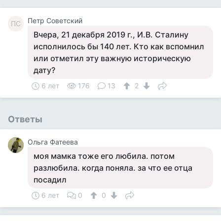
Петр Советский
ПС
Вчера, 21 декабря 2019 г., И.В. Сталину
исполнилось бы 140 лет. Кто как вспомнил
или отметил эту важную историческую
дату?
6 лет
176
13
2
Ответы
Ольга Фатеева
моя мамка тоже его любила. потом
разлюбила. когда поняла. за что ее отца
посадил
6 лет
0
0