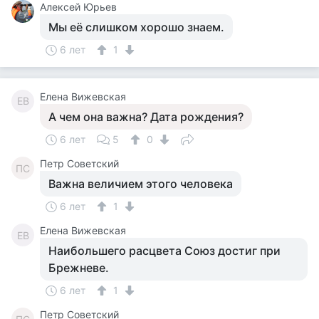
Алексей Юрьев
Мы её слишком хорошо знаем.
6 лет
1
Елена Вижевская
ЕВ
А чем она важна? Дата рождения?
6 лет
5
0
Петр Советский
ПС
Важна величием этого человека
6 лет
1
Елена Вижевская
ЕВ
Наибольшего расцвета Союз достиг при
Брежневе.
6 лет
1
Петр Советский