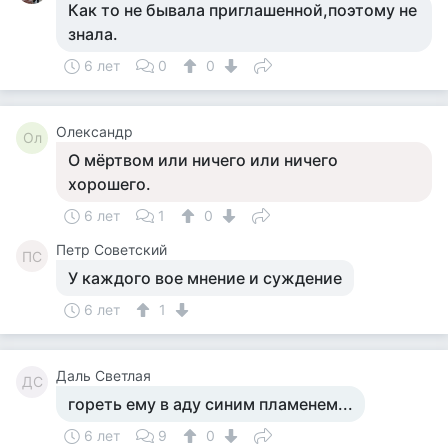
Как то не бывала приглашенной,поэтому не
знала.
6 лет
0
0
Олександр
Ол
О мёртвом или ничего или ничего
хорошего.
6 лет
1
0
Петр Советский
ПС
У каждого вое мнение и суждение
6 лет
1
Даль Светлая
ДС
гореть ему в аду синим пламенем...
6 лет
9
0