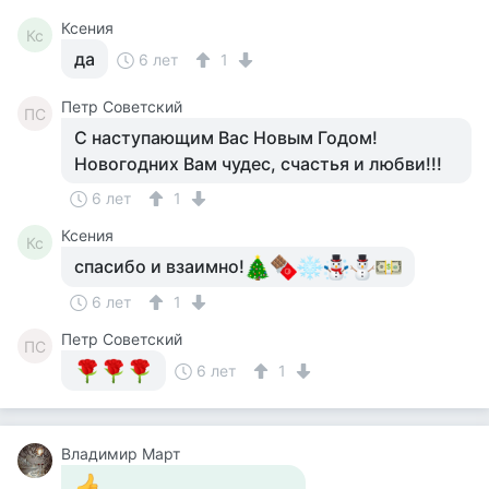
Ксения
Кс
да
6 лет
1
Петр Советский
ПС
С наступающим Вас Новым Годом!
Новогодних Вам чудес, счастья и любви!!!
6 лет
1
Ксения
Кс
спасибо и взаимно!
6 лет
1
Петр Советский
ПС
6 лет
1
Владимир Март