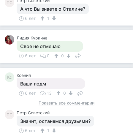
Петр Советский
ПС
А что Вы знаете о Сталине?
6 лет
1
Лидия Куркина
Свое не отмечаю
6 лет
0
0
Ксения
Кс
Ваши подм
6 лет
13
0
Показать все комментарии
Петр Советский
ПС
Значит, останемся друзьями?
6 лет
1