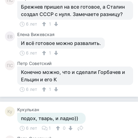
ПС
Брежнев пришел на все готовое, а Сталин
создал СССР с нуля. Замечаете разницу?
6 лет
1
Елена Вижевская
ЕВ
И всё готовое можно развалить.
6 лет
1
Петр Советский
ПС
Конечно можно, что и сделали Горбачев и
Ельцин и его К
6 лет
1
Кукулькан
Ку
подох, тварь, и ладно))
6 лет
1
0