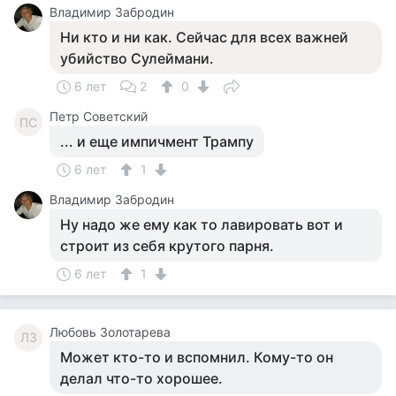
Владимир Забродин
Ни кто и ни как. Сейчас для всех важней
убийство Сулеймани.
6 лет
2
0
Петр Советский
ПС
... и еще импичмент Трампу
6 лет
1
Владимир Забродин
Ну надо же ему как то лавировать вот и
строит из себя крутого парня.
6 лет
1
Любовь Золотарева
ЛЗ
Может кто-то и вспомнил. Кому-то он
делал что-то хорошее.