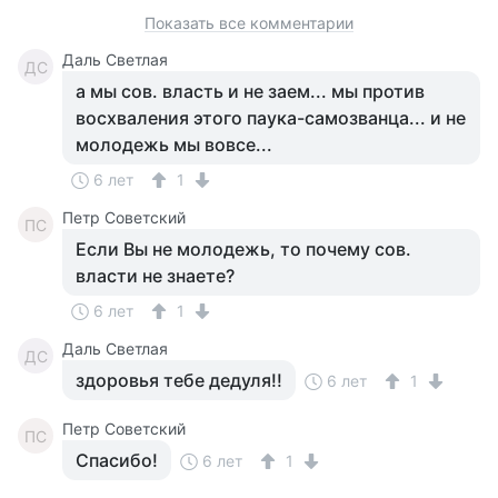
Показать все комментарии
Даль Светлая
ДС
а мы сов. власть и не заем... мы против
восхваления этого паука-самозванца... и не
молодежь мы вовсе...
6 лет
1
Петр Советский
ПС
Если Вы не молодежь, то почему сов.
власти не знаете?
6 лет
1
Даль Светлая
ДС
здоровья тебе дедуля!!
6 лет
1
Петр Советский
ПС
Спасибо!
6 лет
1