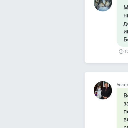
М
н
д
и
Б
1
Анато
В
з
п
в
с