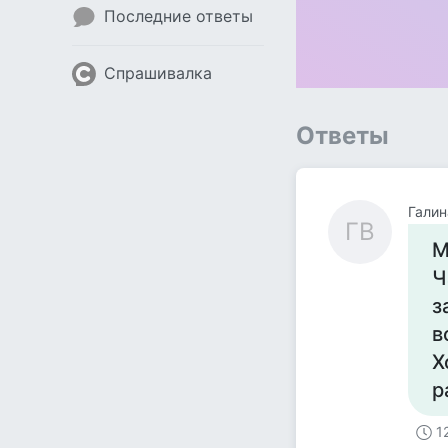
Последние ответы
Спрашивалка
Ответы
Галин
ГВ
М
Ч
з
в
Х
р
1