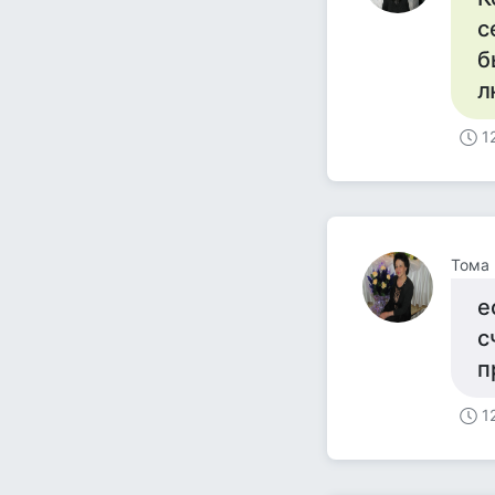
с
б
л
1
Тома
е
с
п
1