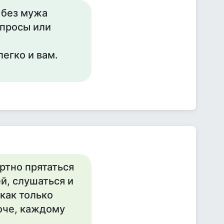
 без мужа
опросы или
е
егко и вам.
ртно прятаться
й, слушаться и
 как только
оче, каждому