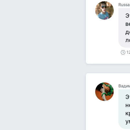
Russa
Э
в
д
л
1
Вади
Э
н
к
у