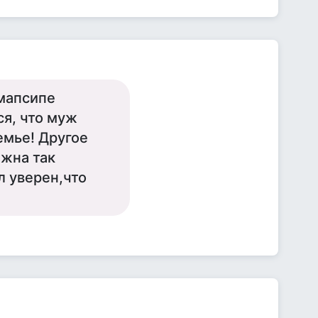
эмапсипе
я, что муж
емье! Другое
лжна так
л уверен,что