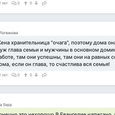
2 лет
0
0
Логвинова
ена хранительница "очага", поэтому дома она
уж глава семьи и мужчины в основном доми
аботе, там они успешны, там они на равных с
ома, если он глава, то счастлива вся семья!
2 лет
0
0
da Sepp
онечно это нехорошо.В Евангелие написано, 