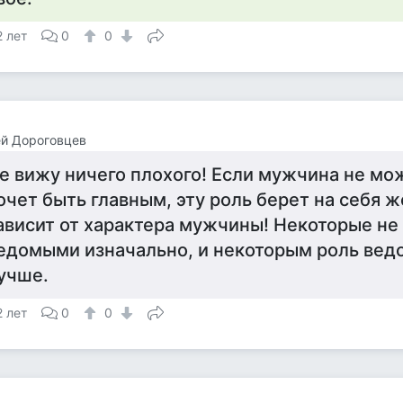
2 лет
0
0
й Дороговцев
е вижу ничего плохого! Если мужчина не мо
очет быть главным, эту роль берет на себя 
ависит от характера мужчины! Некоторые не
едомыми изначально, и некоторым роль вед
учше.
2 лет
0
0