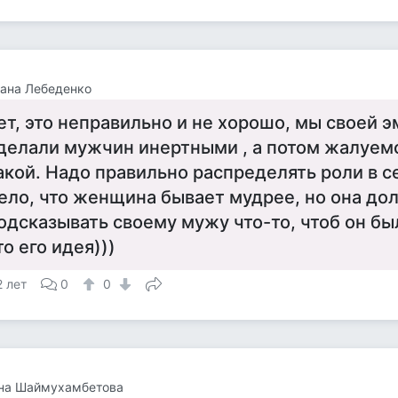
ана Лебеденко
ет, это неправильно и не хорошо, мы своей 
делали мужчин инертными , а потом жалуемс
акой. Надо правильно распределять роли в с
ело, что женщина бывает мудрее, но она до
одсказывать своему мужу что-то, чтоб он бы
то его идея)))
2 лет
0
0
на Шаймухамбетова