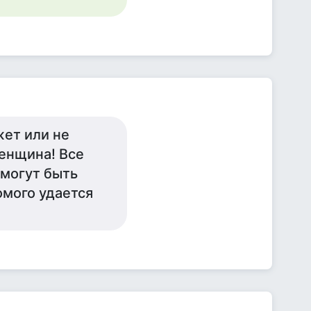
жет или не
женщина! Все
 могут быть
омого удается