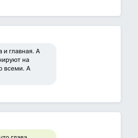
 и главная. А
нируют на
о всеми. А
что глава