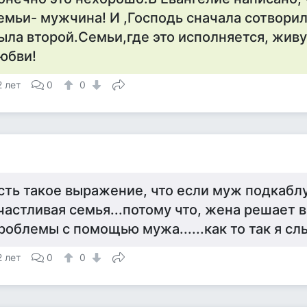
емьи- мужчина! И ,Господь сначала сотворил
ыла второй.Семьи,где это исполняется, живу
юбви!
2 лет
0
0
сть такое выражение, что если муж подкаблу
частливая семья...потому что, жена решает
роблемы с помощью мужа......как то так я слы
2 лет
0
0