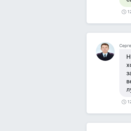
1
Серге
Н
х
з
в
л
1