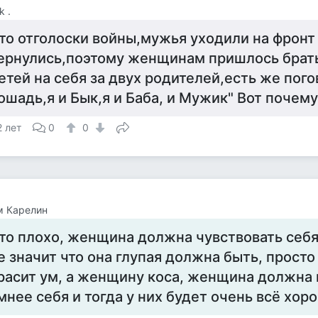
k .
то отголоски войны,мужья уходили на фронт
ернулись,поэтому женщинам пришлось брат
етей на себя за двух родителей,есть же пого
ошадь,я и Бык,я и Баба, и Мужик" Вот почему 
2 лет
0
0
м Карелин
то плохо, женщина должна чувствовать себ
е значит что она глупая должна быть, прост
расит ум, а женщину коса, женщина должна
мнее себя и тогда у них будет очень всё хор