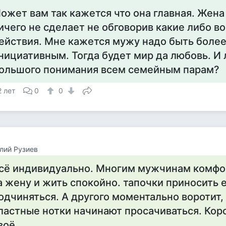
ожет вам так кажется что она главная. Жена
ичего не сделает не обговорив какие либо в
ействия. Мне кажется мужу надо быть боле
нициативным. Тогда будет мир да любовь. И л
ольшого понимания всем семейным парам?
2 лет
0
0
лий Рузиев
сё индивидуально. Многим мужчинам комфо
а жену и жить спокойно. тапочки приносить е
одчиняться. А другого моментально воротит,
ластные нотки начинают просачиваться. Кор
воё.