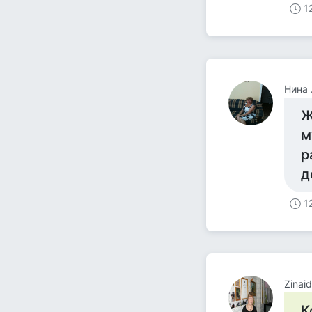
1
Нина 
Ж
м
р
д
1
Zinai
К