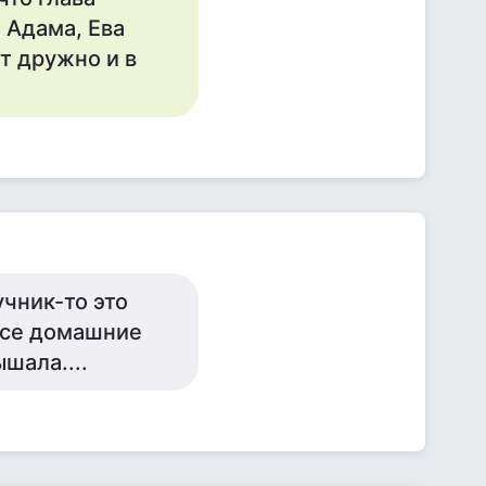
 Адама, Ева
т дружно и в
чник-то это
 все домашние
шала....