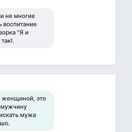
 и не многие
ь воспитание
ворка "Я и
так!.
я женщиной, это
о мужчину
 искать мужа
ошо.