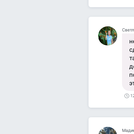
Светл
н
с
т
д
п
э
1
Мади