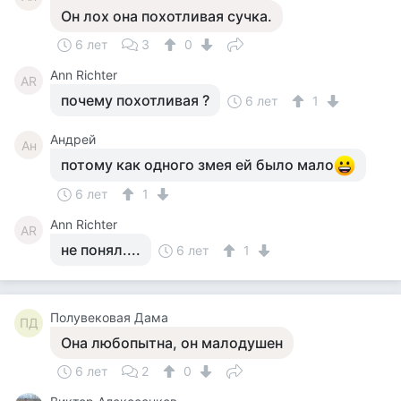
Он лох она похотливая сучка.
6 лет
3
0
Ann Richter
AR
почему похотливая ?
6 лет
1
Андрей
Ан
потому как одного змея ей было мало
6 лет
1
Ann Richter
AR
не понял....
6 лет
1
Полувековая Дама
ПД
Она любопытна, он малодушен
6 лет
2
0