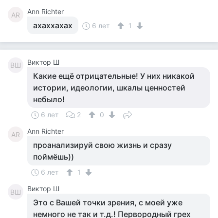
Ann Richter
AR
ахаххахах
6 лет
1
Виктор Ш
ВШ
Какие ещё отрицательные! У них никакой
истории, идеологии, шкалы ценностей
небыло!
6 лет
2
0
Ann Richter
AR
проанализируй свою жизнь и сразу
поймёшь))
6 лет
1
Виктор Ш
ВШ
Это с Вашей точки зрения, с моей уже
немного не так и т.д.! Первородный грех