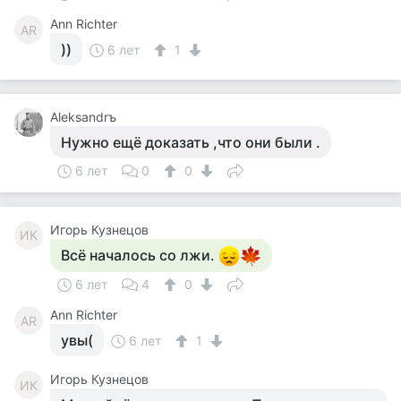
Ann Richter
AR
))
6 лет
1
Aleksandrъ
Нужно ещё доказать ,что они были .
6 лет
0
0
Игорь Кузнецов
ИК
Всё началось со лжи.
6 лет
4
0
Ann Richter
AR
увы(
6 лет
1
Игорь Кузнецов
ИК