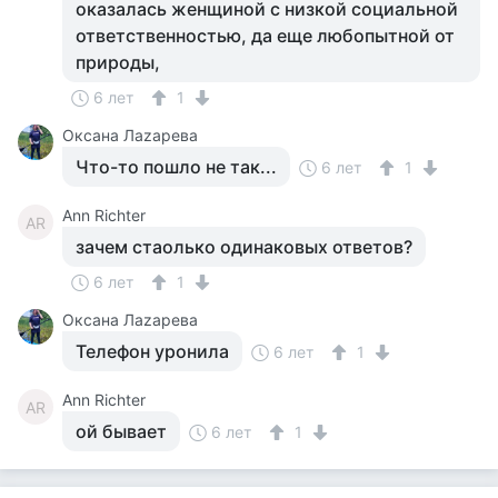
оказалась женщиной с низкой социальной
ответственностью, да еще любопытной от
природы,
6 лет
1
Оксана Лаzaрева
Что-то пошло не так...
6 лет
1
Ann Richter
AR
зачем стаолько одинаковых ответов?
6 лет
1
Оксана Лаzaрева
Телефон уронила
6 лет
1
Ann Richter
AR
ой бывает
6 лет
1