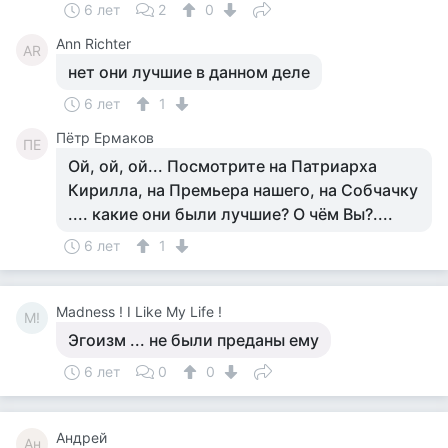
6 лет
2
0
Ann Richter
AR
нет они лучшие в данном деле
6 лет
1
Пётр Ермаков
ПЕ
Ой, ой, ой... Посмотрите на Патриарха
Кирилла, на Премьера нашего, на Собчачку
.... какие они были лучшие? О чём Вы?....
6 лет
1
Madness ! I Like My Life !
M!
Эгоизм ... не были преданы ему
6 лет
0
0
Андрей
Ан