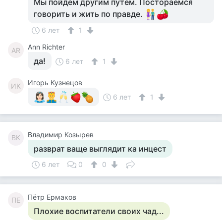
Мы пойдём другим путем. Постораемся
говорить и жить по правде.
6 лет
1
Ann Richter
AR
да!
6 лет
1
Игорь Кузнецов
ИК
6 лет
1
Владимир Козырев
ВК
разврат ваще выглядит ка инцест
6 лет
0
0
Пётр Ермаков
ПЕ
Плохие воспитатели своих чад...