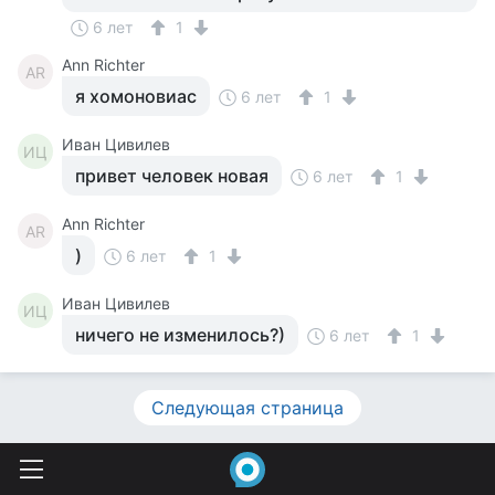
6 лет
1
Ann Richter
AR
я хомоновиас
6 лет
1
Иван Цивилев
ИЦ
привет человек новая
6 лет
1
Ann Richter
AR
)
6 лет
1
Иван Цивилев
ИЦ
ничего не изменилось?)
6 лет
1
Следующая страница