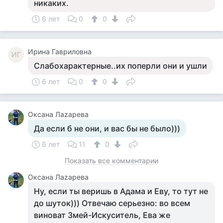
никаких.
6 лет
0
0
Ирина Гавриловна
ИГ
Слабохарактерные..их поперли они и ушли
6 лет
0
0
Оксана Лаzaрева
Да если б не они, и вас бы не было)))
6 лет
11
0
Показать все комментарии
Оксана Лаzaрева
Ну, если ты веришь в Адама и Еву, то тут не
до шуток))) Отвечаю серьезно: во всем
виноват Змей-Искуситель, Ева же