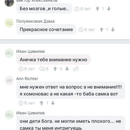
Виктор Алексеенков
Без мозгов ,и голые..
6 лет
1
Полувековая Дама
ПД
Прекрасное сочетание
6 лет
1
Иван Цивилев
ИЦ
Анечка тебе внимание нужно
6 лет
6
0
Ann Richter
AR
мне нужен ответ на вопрос а не внимание!!!!
я хомоновас а не какая -то баба самка вот
6 лет
1
Иван Цивилев
ИЦ
они дети бога. не могли иметь плохого... не
самка ты меня интригуешь