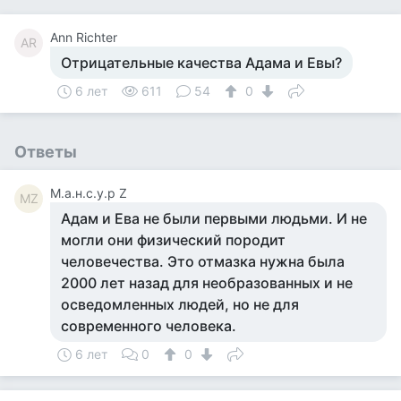
Ann Richter
AR
Отрицательные качества Адама и Евы?
6 лет
611
54
0
Ответы
М.а.н.с.у.р Z
МZ
Адам и Ева не были первыми людьми. И не
могли они физический породит
человечества. Это отмазка нужна была
2000 лет назад для необразованных и не
осведомленных людей, но не для
современного человека.
6 лет
0
0