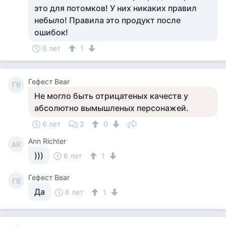
это для потомков! У них никаких правил
небыло! Правила это продукт после
ошибок!
6 лет
1
Гефест Bear
ГB
Не могло быть отрицатеных качеств у
абсолютно вымышленых персонажей.
6 лет
2
0
Ann Richter
AR
)))
6 лет
1
Гефест Bear
ГB
Да
6 лет
1